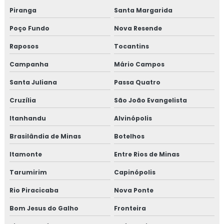
Treinamento em iso 17025
Piranga
Santa Margarida
Poço Fundo
Nova Resende
Treinamento em iso 9001
Raposos
Tocantins
Treinamento em legislação de alimentos
Campanha
Mário Campos
Treinamento em manipulação de alimentos
Santa Juliana
Passa Quatro
Treinamento em mapeamento de processos e gestão de
Cruzília
São João Evangelista
riscos
Itanhandu
Alvinópolis
Treinamento em microbiologia de alimento
Brasilândia de Minas
Botelhos
Treinamento em microbiologia de alimentos com base
Itamonte
Entre Rios de Minas
em salmonella
Tarumirim
Capinópolis
Treinamento em migração da norma GMP+ 2020
Rio Piracicaba
Nova Ponte
Bom Jesus do Galho
Fronteira
Treinamento em migração para versão 6.0 da norma
FSSC 22000