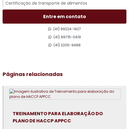
Certificação de transporte de alimentos
Certificado gmp para transporte rodoviário
Entre em contato
Consultoria em acompanhamento de auditoria externa
(41) 99224-1427
(41) 99715-0419
Consultoria em adequação para acreditação na iso 17025
(41) 3205-9488
Consultoria para adequação gmp
Consultoria em análise e diagnóstico de cultura
Páginas relacionadas
organizacional
Consultoria em atualização do manual de bpf
Consultoria em auditoria de fornecedores
Consultoria em auditoria interna da norma FSSC 22000
TREINAMENTO PARA ELABORAÇÃO DO
PLANO DE HACCP APPCC
Consultoria em avaliação de fornecedores