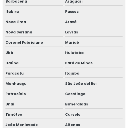
Barbacena
Araguari
Consultoria para setor alimentício
Itabira
Passos
Consultoria para setor de alimentos
Nova Lima
Araxá
Consultoria em sistema de gestão halal
Nova Serrana
Lavras
Consultoria em transporte de feed materials
Coronel Fabriciano
Muriaé
Ubá
Ituiutaba
Consultoria em tratamento de não conformidades
Itaúna
Pará de Minas
Consultoria em tratamento de não conformidades e
causas raiz
Paracatu
Itajubá
Manhuaçu
São João del Rei
Curso de 5s para empresas
Patrocínio
Caratinga
Curso auditor interno fssc 22000
Unaí
Esmeraldas
Curso de auditor interno iso
Timóteo
Curvelo
Curso auditor interno iso 14001
João Monlevade
Alfenas