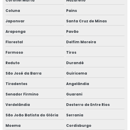
Coronel Murta
Nazareno
Coluna
Pains
Japonvar
Santa Cruz de Minas
Araponga
Pavão
Florestal
Delfim Moreira
Formoso
Tiros
Reduto
Durandé
São José da Barra
Guiricema
Tiradentes
Angelândia
Senador Firmino
Guarani
Verdelândia
Desterro de Entre Rios
São João Batista do Glória
Serrania
Moema
Cordisburgo