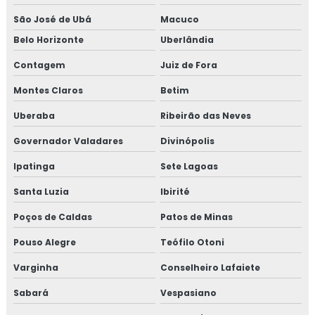
Consultoria em reciclagem equipe HACCP
São José de Ubá
Macuco
Consultoria em reciclagem sobre segurança dos
Belo Horizonte
Uberlândia
alimentos
Contagem
Juiz de Fora
Consultoria em registro na anvisa
Montes Claros
Betim
Uberaba
Ribeirão das Neves
Consultoria em registro de produtos na anvisa
Governador Valadares
Divinópolis
Consultoria em resolução de não conformidades da
auditoria
Ipatinga
Sete Lagoas
Santa Luzia
Ibirité
Consultoria em revisão norma FSSC 22000
Poços de Caldas
Patos de Minas
Consultoria em revisão plano HACCP
Pouso Alegre
Teófilo Otoni
Consultoria em rotulagem de alimentos
Varginha
Conselheiro Lafaiete
Consultoria em sensibilização programa 5s
Sabará
Vespasiano