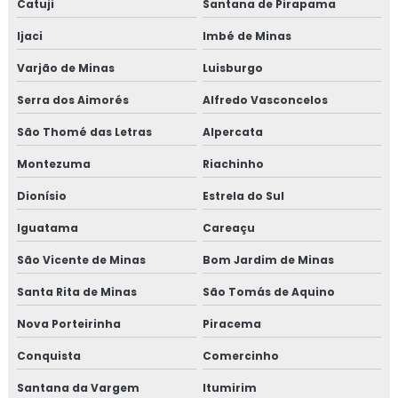
Catuji
Santana de Pirapama
Ijaci
Imbé de Minas
Varjão de Minas
Luisburgo
Serra dos Aimorés
Alfredo Vasconcelos
São Thomé das Letras
Alpercata
Montezuma
Riachinho
Dionísio
Estrela do Sul
Iguatama
Careaçu
São Vicente de Minas
Bom Jardim de Minas
Santa Rita de Minas
São Tomás de Aquino
Nova Porteirinha
Piracema
Conquista
Comercinho
Santana da Vargem
Itumirim