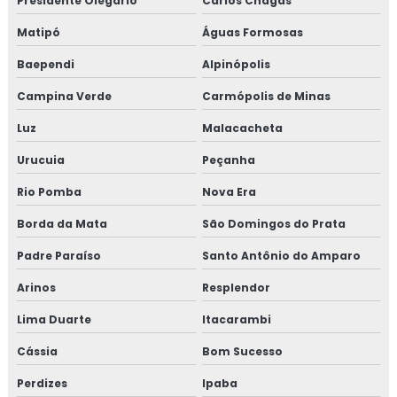
Presidente Olegário
Carlos Chagas
GMP
Matipó
Águas Formosas
Treinamento em HACCP APPCC
Baependi
Alpinópolis
Treinamento em HACCP APPCC com foco no BRCGS
Campina Verde
Carmópolis de Minas
Luz
Malacacheta
Treinamento em HACCP codex alimentarius
Urucuia
Peçanha
Treinamento em homologação de fornecedor
Rio Pomba
Nova Era
Treinamento em ifs food
Borda da Mata
São Domingos do Prata
Treinamento em implantação de programa 5s
Padre Paraíso
Santo Antônio do Amparo
Arinos
Resplendor
Treinamento em implementação gfsi
Lima Duarte
Itacarambi
Treinamento em indicadores de desempenho
Cássia
Bom Sucesso
Treinamento em iso 14001
Perdizes
Ipaba