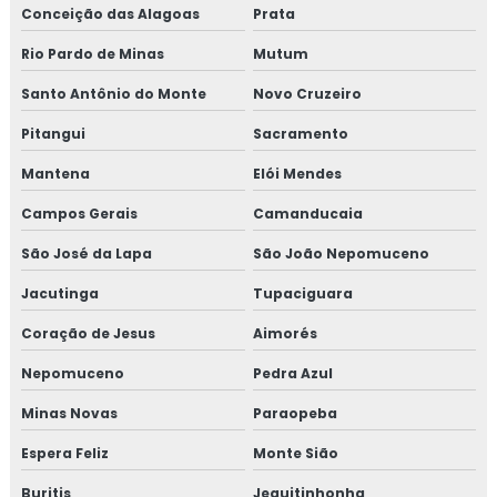
Conceição das Alagoas
Prata
Treinamento em auditoria de fornecedores
Rio Pardo de Minas
Mutum
Treinamento em auditoria interna
Santo Antônio do Monte
Novo Cruzeiro
Pitangui
Sacramento
Treinamento em auditoria interna da norma FSSC 22000
Mantena
Elói Mendes
Treinamento em avaliação de fornecedores
Campos Gerais
Camanducaia
Treinamento em boas práticas de fabricação
São José da Lapa
São João Nepomuceno
Treinamento em boas práticas em laboratórios
Jacutinga
Tupaciguara
Coração de Jesus
Aimorés
Treinamento em certificação GMP+2020
Nepomuceno
Pedra Azul
Treinamento em controle de alergênicos
Minas Novas
Paraopeba
Treinamento em controle de pragas
Espera Feliz
Monte Sião
Treinamento para coordenadores de equipes de melhoria
Buritis
Jequitinhonha