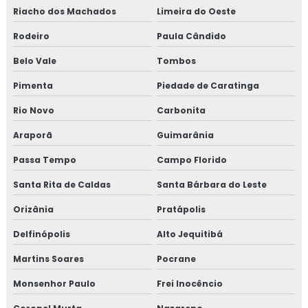
Riacho dos Machados
Limeira do Oeste
Rodeiro
Paula Cândido
Belo Vale
Tombos
Pimenta
Piedade de Caratinga
Rio Novo
Carbonita
Araporã
Guimarânia
Passa Tempo
Campo Florido
Santa Rita de Caldas
Santa Bárbara do Leste
Orizânia
Pratápolis
Delfinópolis
Alto Jequitibá
Martins Soares
Pocrane
Monsenhor Paulo
Frei Inocêncio