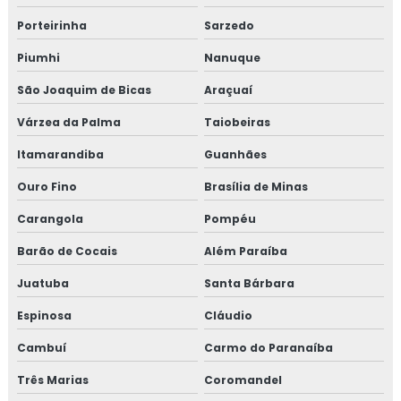
Porteirinha
Sarzedo
Empresa de treinamento para empresa alimentícia
Piumhi
Nanuque
Empresa de treinamento para setor alimentício
São Joaquim de Bicas
Araçuaí
Empresa de treinamento para setor de alimentos
Várzea da Palma
Taiobeiras
Gmp para transporte de cargas
Itamarandiba
Guanhães
Ouro Fino
Brasília de Minas
Treinamento em adequação para acreditação na iso
17025
Carangola
Pompéu
Barão de Cocais
Além Paraíba
Treinamento em análise crítica de laudos de calibração
Juatuba
Santa Bárbara
Treinamento em análise e diagnóstico de cultura
organizacional
Espinosa
Cláudio
Cambuí
Carmo do Paranaíba
Treinamento em análise sensorial
Três Marias
Coromandel
Treinamento em atualização do manual de bpf