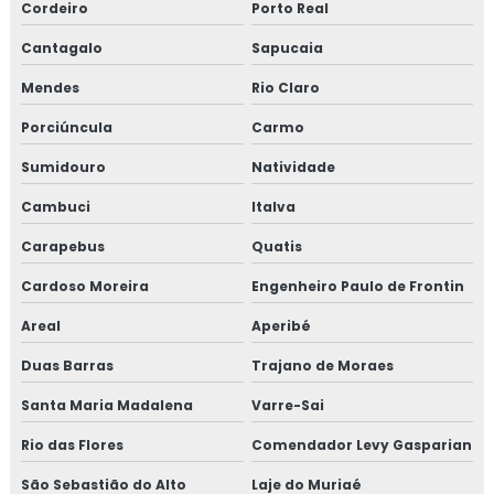
Cordeiro
Porto Real
Consultoria em migração para versão 6.0 da norma FSSC
22000
Cantagalo
Sapucaia
Consultoria em norma brc
Mendes
Rio Claro
Porciúncula
Carmo
Consultoria na norma FSSC 22000
Sumidouro
Natividade
Consultoria em plano gerenciamento de resíduos sólidos
Cambuci
Italva
Consultoria em política da qualidade
Carapebus
Quatis
Consultoria em processos e elaboração de relatório de
Cardoso Moreira
Engenheiro Paulo de Frontin
auditoria
Areal
Aperibé
Consultoria em programa 5s
Duas Barras
Trajano de Moraes
Consultoria em rastreabilidade e recall
Santa Maria Madalena
Varre-Sai
Rio das Flores
Comendador Levy Gasparian
Consultoria em reciclagem auditores internos iso9001
São Sebastião do Alto
Laje do Muriaé