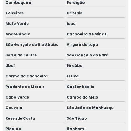
Cambuquira
Perdigão
Treinamento em tratamento de não conformidades
Teixeiras
Cristais
Treinamento em tratamento de não conformidades e
Mato Verde
Iapu
causas raiz
Andrelândia
Cachoeira de Minas
São Gonçalo do Rio Abaixo
Virgem da Lapa
Serra do Salitre
São Gonçalo do Pará
Ubaí
Piraúba
Carmo da Cachoeira
Estiva
Prudente de Morais
Caetanópolis
Cabo Verde
Campo do Meio
Gouveia
São João do Manhuaçu
Resende Costa
São Tiago
Planura
Itanhomi