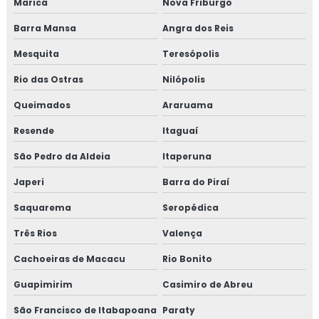
Maricá
Nova Friburgo
Consultoria em HACCP de acordo com os requisitos do
GMP
Barra Mansa
Angra dos Reis
Mesquita
Teresópolis
Consultoria em HACCP APPCC
Rio das Ostras
Nilópolis
Consultoria em HACCP APPCC com foco no BRCGS
Queimados
Araruama
Consultoria em HACCP codex alimentarius
Resende
Itaguaí
Consultoria em homologação de fornecedor
São Pedro da Aldeia
Itaperuna
Japeri
Barra do Piraí
Consultoria em homologação de fornecedores e
transportadoras
Saquarema
Seropédica
Consultoria em ifs food
Três Rios
Valença
Cachoeiras de Macacu
Rio Bonito
Consultoria em implantação de programa 5s
Guapimirim
Casimiro de Abreu
Consultoria em implementação gfsi
São Francisco de Itabapoana
Paraty