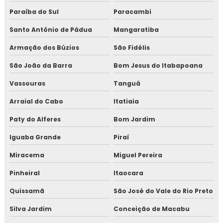
Consultoria em iso 14001
Paraíba do Sul
Paracambi
Consultoria em iso 17025
Santo Antônio de Pádua
Mangaratiba
Armação dos Búzios
São Fidélis
Consultoria em iso 9001
São João da Barra
Bom Jesus do Itabapoana
Consultoria em legislação de alimentos
Vassouras
Tanguá
Consultoria em manipulação de alimentos
Arraial do Cabo
Itatiaia
Consultoria em manutenção sgq para recertificação
Paty do Alferes
Bom Jardim
Iguaba Grande
Piraí
Consultoria em mapeamento de processos e gestão de
riscos
Miracema
Miguel Pereira
Consultoria em microbiologia de alimentos com base em
Pinheiral
Itaocara
salmonella
Quissamã
São José do Vale do Rio Preto
Consultoria em migração da norma GMP+ 2020
Silva Jardim
Conceição de Macabu