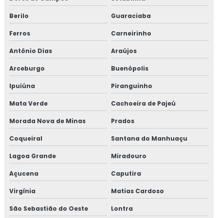
Berilo
Guaraciaba
Ferros
Carneirinho
Antônio Dias
Araújos
Arceburgo
Buenópolis
Ipuiúna
Piranguinho
Mata Verde
Cachoeira de Pajeú
Morada Nova de Minas
Prados
Coqueiral
Santana do Manhuaçu
Lagoa Grande
Miradouro
Açucena
Caputira
Virgínia
Matias Cardoso
São Sebastião do Oeste
Lontra