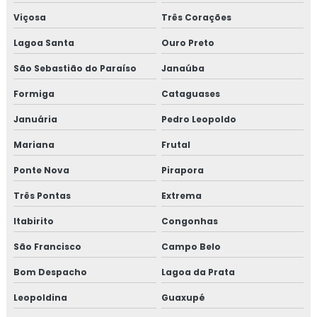
Viçosa
Três Corações
Curso de auditor interno iso 9001
Lagoa Santa
Ouro Preto
Curso de auditor iso 9001
São Sebastião do Paraíso
Janaúba
Curso de boas práticas de fabricação
Formiga
Cataguases
Curso de bpf
Januária
Pedro Leopoldo
Mariana
Frutal
Curso de bpf para indústria de alimentos
Ponte Nova
Pirapora
Curso fssc
Três Pontas
Extrema
Curso fssc 22000 online
Itabirito
Congonhas
Curso gerenciamento de resíduos
São Francisco
Campo Belo
Bom Despacho
Lagoa da Prata
Curso de gerenciamento de resíduos sólidos
Leopoldina
Guaxupé
Curso de gestão de resíduos