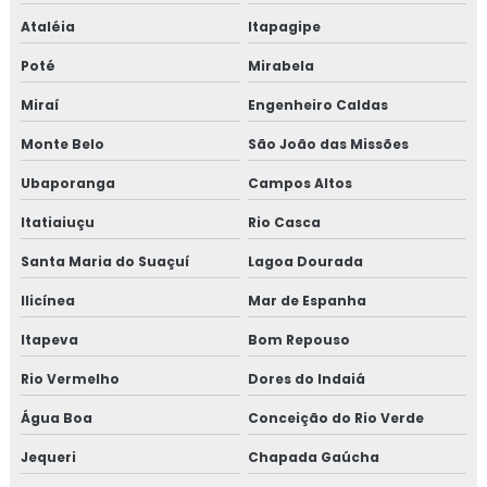
Ataléia
Itapagipe
Treinamento em reciclagem sobre segurança dos
alimentos
Poté
Mirabela
Miraí
Engenheiro Caldas
Treinamento em revisão norma FSSC 22000
Monte Belo
São João das Missões
Treinamento em revisão plano HACCP
Ubaporanga
Campos Altos
Treinamento em rotinas administrativas de assuntos
Itatiaiuçu
Rio Casca
regulatórios
Santa Maria do Suaçuí
Lagoa Dourada
Treinamento em rotulagem de alimentos
Ilicínea
Mar de Espanha
Treinamento em sensibilização de bpf
Itapeva
Bom Repouso
Treinamento em sensibilização programa 5s
Rio Vermelho
Dores do Indaiá
Água Boa
Conceição do Rio Verde
Treinamento em sistema de gestão halal
Jequeri
Chapada Gaúcha
Treinamento em transporte de feed materials