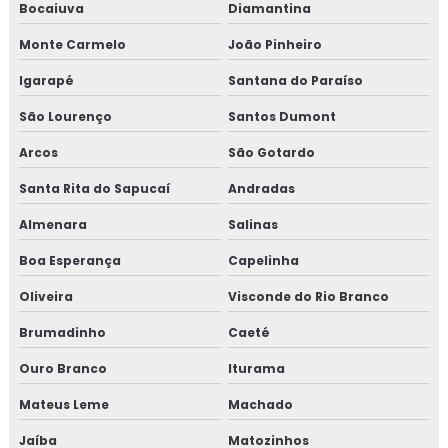
Bocaiuva
Diamantina
Curso de gestão de resíduos sólidos
Monte Carmelo
João Pinheiro
Curso gmp para transportadoras
Igarapé
Santana do Paraíso
São Lourenço
Santos Dumont
Curso iso 17025 online
Arcos
São Gotardo
Curso de rotulagem nutricional
Santa Rita do Sapucaí
Andradas
Curso de rotulagem nutricional online
Almenara
Salinas
Empresa de consultoria para empresa alimentícia
Boa Esperança
Capelinha
Oliveira
Visconde do Rio Branco
Empresa de consultoria gmp
Brumadinho
Caeté
Empresa de consultoria para setor alimentício
Ouro Branco
Iturama
Empresa de consultoria para setor de alimentos
Mateus Leme
Machado
Empresa de curso gmp
Jaíba
Matozinhos