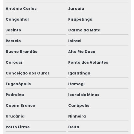
Antônio Carlos
Juruaia
Congonhal
Pirapetinga
Jacinto
Carmo da Mata
Recreio
Ibiraci
Bueno Brandão
Alto Rio Doce
Coroaci
Ponto dos Volantes
Conceição dos Ouros
Igaratinga
Eugenópolis
Itamogi
Pedralva
Icaraí de Minas
Capim Branco
Canápolis
Urucânia
Ninheira
Porto Firme
Delta