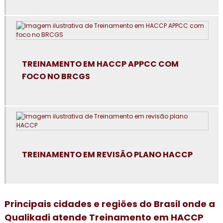
Consultoria em boas práticas de fabricação
Consultoria em boas práticas em laboratórios
Consultoria para certificação GMP+2020
TREINAMENTO EM HACCP APPCC COM
FOCO NO BRCGS
Consultoria em controle de alergênicos
Consultoria em cultura da segurança de alimentos e
qualidade
Consultoria em dashboard aplicado à indústria
TREINAMENTO EM REVISÃO PLANO HACCP
Consultoria em diagnóstico esg
Consultoria para elaboração do plano de HACCP APPCC
Principais cidades e regiões do Brasil onde a
Consultoria para empresa alimentícia
Qualikadi atende Treinamento em HACCP