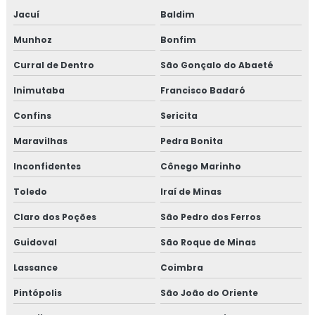
Jacuí
Baldim
Munhoz
Bonfim
Curral de Dentro
São Gonçalo do Abaeté
Inimutaba
Francisco Badaró
Confins
Sericita
Maravilhas
Pedra Bonita
Inconfidentes
Cônego Marinho
Toledo
Iraí de Minas
Claro dos Poções
São Pedro dos Ferros
Guidoval
São Roque de Minas
Lassance
Coimbra
Pintópolis
São João do Oriente