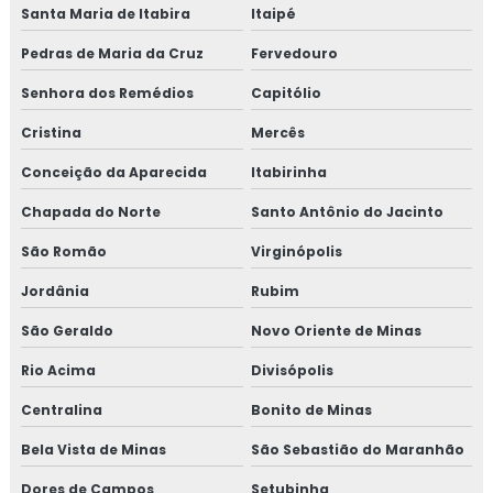
Santa Maria de Itabira
Itaipé
Pedras de Maria da Cruz
Fervedouro
Senhora dos Remédios
Capitólio
Cristina
Mercês
Conceição da Aparecida
Itabirinha
Chapada do Norte
Santo Antônio do Jacinto
São Romão
Virginópolis
Jordânia
Rubim
São Geraldo
Novo Oriente de Minas
Rio Acima
Divisópolis
Centralina
Bonito de Minas
Bela Vista de Minas
São Sebastião do Maranhão
Dores de Campos
Setubinha