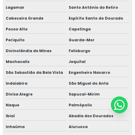
Lagamar
Santo Antônio do Retiro
Cabeceira Grande
Espírito Santo do Dourado
Pouso Alto
Capetinga
Periquito
Guarda-Mor
Divinolândia de Minas
Felisburgo
Machacalis
Jequitaí
São Sebastião da Bela Vista
Engenheiro Navarro
Indaiabira
São Miguel do Anta
Divisa Alegre
Sapucaí-Mirim
Naque
Palmópolis
Ibiaí
Abadia dos Dourados
Inhaúma
Aiuruoca