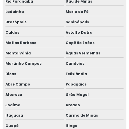
Rio Paranaíba
Itaú de Minas
Treinamento em norma brc
Ladainha
Maria da Fé
Brazópolis
Sabinópolis
Treinamento em norma FSSC 22000
Caldas
Astolfo Dutra
Treinamento em plano gerenciamento de resíduos
sólidos
Matias Barbosa
Capitão Enéas
Montalvânia
Águas Vermelhas
Treinamento em política da qualidade
Martinho Campos
Candeias
Treinamento em processos e elaboração de relatório de
Bicas
Felixlândia
auditoria
Abre Campo
Papagaios
Treinamento em programa 5s
Alterosa
Grão Mogol
Treinamento em rastreabilidade e recall
Joaíma
Areado
Treinamento em reciclagem auditores internos iso9001
Itaguara
Carmo de Minas
Guapé
Itinga
Treinamento em reciclagem equipe HACCP