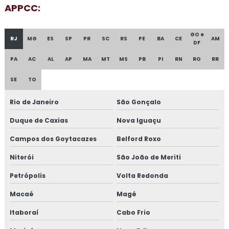
Consultoria em food fraud e food defense
APPCC:
Consultoria em formação de auditor interno
GO e
RJ
MG
ES
SP
PR
SC
RS
PE
BA
CE
AM
DF
Consultoria em formação de equipe esa
PA
AC
AL
AP
MA
MT
MS
PB
PI
RN
RO
RR
Consultoria em FSSC 22000
SE
TO
Consultoria em gestão da manutenção
Rio de Janeiro
São Gonçalo
Consultoria em gestão de fornecedores
Duque de Caxias
Nova Iguaçu
Campos dos Goytacazes
Belford Roxo
Consultoria em global market
Niterói
São João de Meriti
Consultoria em GMP+
Petrópolis
Volta Redonda
Consultoria em GMP+ 2020
Macaé
Magé
Consultoria em HACCP
Itaboraí
Cabo Frio