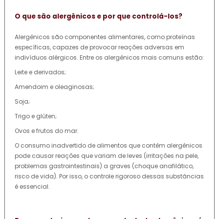
O que são alergênicos e por que controlá-los?
Alergênicos são componentes alimentares, como proteínas
específicas, capazes de provocar reações adversas em
indivíduos alérgicos. Entre os alergênicos mais comuns estão:
Leite e derivados;
Amendoim e oleaginosas;
Soja;
Trigo e glúten;
Ovos e frutos do mar.
O consumo inadvertido de alimentos que contêm alergênicos
pode causar reações que variam de leves (irritações na pele,
problemas gastrointestinais) a graves (choque anafilático,
risco de vida). Por isso, o controle rigoroso dessas substâncias
é essencial.