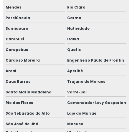
Consultoria em migração para versão 6.0 da norma FSSC
Mendes
Rio Claro
22000
Porciúncula
Carmo
Consultoria em norma brc
Sumidouro
Natividade
Consultoria na norma FSSC 22000
Cambuci
Italva
Carapebus
Quatis
Consultoria em plano gerenciamento de resíduos sólidos
Cardoso Moreira
Engenheiro Paulo de Frontin
Consultoria em política da qualidade
Areal
Aperibé
Consultoria em processos e elaboração de relatório de
Duas Barras
Trajano de Moraes
auditoria
Santa Maria Madalena
Varre-Sai
Consultoria em programa 5s
Rio das Flores
Comendador Levy Gasparian
Consultoria em rastreabilidade e recall
São Sebastião do Alto
Laje do Muriaé
Consultoria em reciclagem auditores internos iso9001
São José de Ubá
Macuco