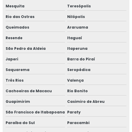
Consultoria em HACCP de acordo com os requisitos do
Mesquita
Teresópolis
GMP
Rio das Ostras
Nilópolis
Consultoria em HACCP APPCC
Queimados
Araruama
Resende
Itaguaí
Consultoria em HACCP APPCC com foco no BRCGS
São Pedro da Aldeia
Itaperuna
Consultoria em HACCP codex alimentarius
Japeri
Barra do Piraí
Consultoria em homologação de fornecedor
Saquarema
Seropédica
Consultoria em homologação de fornecedores e
Três Rios
Valença
transportadoras
Cachoeiras de Macacu
Rio Bonito
Consultoria em ifs food
Guapimirim
Casimiro de Abreu
Consultoria em implantação de programa 5s
São Francisco de Itabapoana
Paraty
Paraíba do Sul
Paracambi
Consultoria em implementação gfsi