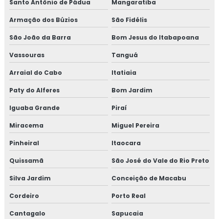
Santo Antônio de Pádua
Mangaratiba
Consultoria em iso 14001
Armação dos Búzios
São Fidélis
Consultoria em iso 17025
São João da Barra
Bom Jesus do Itabapoana
Consultoria em iso 9001
Vassouras
Tanguá
Arraial do Cabo
Itatiaia
Consultoria em legislação de alimentos
Paty do Alferes
Bom Jardim
Consultoria em manipulação de alimentos
Iguaba Grande
Piraí
Consultoria em manutenção sgq para recertificação
Miracema
Miguel Pereira
Consultoria em mapeamento de processos e gestão de
Pinheiral
Itaocara
riscos
Quissamã
São José do Vale do Rio Preto
Consultoria em microbiologia de alimentos com base em
Silva Jardim
Conceição de Macabu
salmonella
Cordeiro
Porto Real
Consultoria em migração da norma GMP+ 2020
Cantagalo
Sapucaia