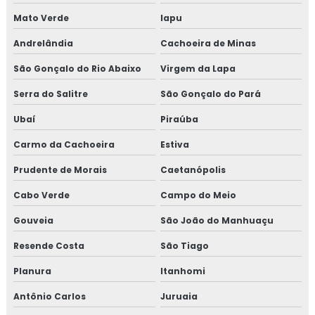
Mato Verde
Iapu
Treinamento em tratamento de não conformidades
Andrelândia
Cachoeira de Minas
Treinamento em tratamento de não conformidades e
São Gonçalo do Rio Abaixo
Virgem da Lapa
causas raiz
Serra do Salitre
São Gonçalo do Pará
Ubaí
Piraúba
Carmo da Cachoeira
Estiva
Prudente de Morais
Caetanópolis
Cabo Verde
Campo do Meio
Gouveia
São João do Manhuaçu
Resende Costa
São Tiago
Planura
Itanhomi
Antônio Carlos
Juruaia