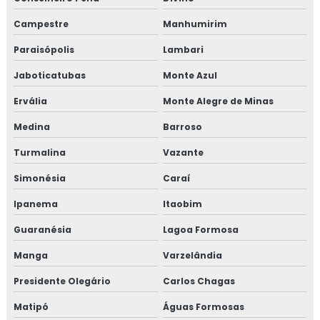
Campestre
Manhumirim
Treinamento em gerenciamento de riscos corporativos
Paraisópolis
Lambari
Treinamento em gestão da manutenção
Jaboticatubas
Monte Azul
Treinamento em gestão de fornecedores
Ervália
Monte Alegre de Minas
Treinamento em gestão de fornecedores alergênicos
Medina
Barroso
Turmalina
Vazante
Treinamento em global market
Simonésia
Caraí
Treinamento em GMP+
Ipanema
Itaobim
Treinamento em GMP+ 2020
Guaranésia
Lagoa Formosa
Treinamento gmp com certificado
Manga
Varzelândia
Presidente Olegário
Carlos Chagas
Treinamento em HACCP
Matipó
Águas Formosas