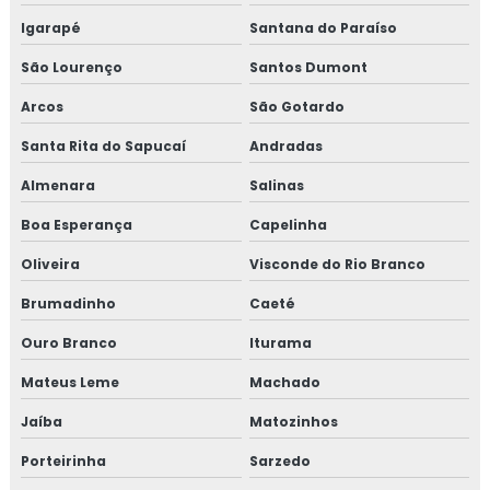
Igarapé
Santana do Paraíso
Curso de gestão de resíduos sólidos
São Lourenço
Santos Dumont
Curso gmp para transportadoras
Arcos
São Gotardo
Curso iso 17025 online
Santa Rita do Sapucaí
Andradas
Almenara
Salinas
Curso de rotulagem nutricional
Boa Esperança
Capelinha
Curso de rotulagem nutricional online
Oliveira
Visconde do Rio Branco
Empresa de consultoria para empresa alimentícia
Brumadinho
Caeté
Empresa de consultoria gmp
Ouro Branco
Iturama
Mateus Leme
Machado
Empresa de consultoria para setor alimentício
Jaíba
Matozinhos
Empresa de consultoria para setor de alimentos
Porteirinha
Sarzedo
Empresa de curso gmp