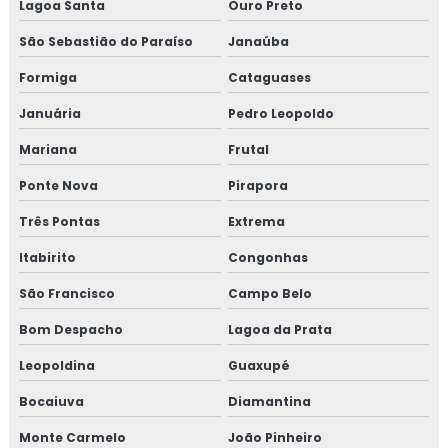
Lagoa Santa
Ouro Preto
Curso de auditor interno iso 9001
São Sebastião do Paraíso
Janaúba
Formiga
Cataguases
Curso de auditor iso 9001
Januária
Pedro Leopoldo
Curso de boas práticas de fabricação
Mariana
Frutal
Curso de bpf
Ponte Nova
Pirapora
Curso de bpf para indústria de alimentos
Três Pontas
Extrema
Itabirito
Congonhas
Curso fssc
São Francisco
Campo Belo
Curso fssc 22000 online
Bom Despacho
Lagoa da Prata
Curso gerenciamento de resíduos
Leopoldina
Guaxupé
Curso de gerenciamento de resíduos sólidos
Bocaiuva
Diamantina
Monte Carmelo
João Pinheiro
Curso de gestão de resíduos