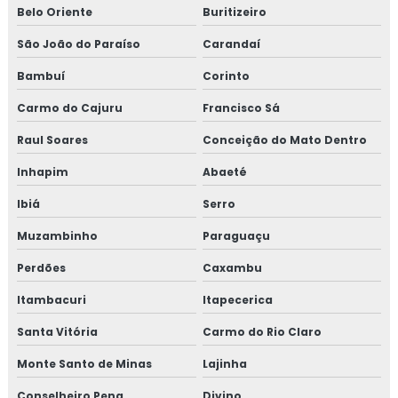
Belo Oriente
Buritizeiro
Treinamento em cultura da segurança de alimentos e
São João do Paraíso
Carandaí
qualidade
Bambuí
Corinto
Treinamento em dashboard aplicado à indústria
Carmo do Cajuru
Francisco Sá
Treinamento para elaboração do plano de HACCP APPCC
Raul Soares
Conceição do Mato Dentro
Inhapim
Abaeté
Treinamento em food fraud e food defense
Ibiá
Serro
Treinamento em formação de auditor interno
Muzambinho
Paraguaçu
Treinamento em formação de equipe esa
Perdões
Caxambu
Treinamento em fraud e food defense
Itambacuri
Itapecerica
Santa Vitória
Carmo do Rio Claro
Treinamento em FSSC 22000
Monte Santo de Minas
Lajinha
Treinamento em gerenciamento de crises recall e
rastreabilidade
Conselheiro Pena
Divino