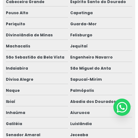
Cabeceira Grande
Espírito Santo do Dourado
Pouso Alto
Capetinga
Periquito
Guarda-Mor
Divinolândia de Minas
Felisburgo
Machacalis
Jequitaí
São Sebastião da Bela Vista
Engenheiro Navarro
Indaiabira
São Miguel do Anta
Divisa Alegre
Sapucaí-Mirim
Naque
Palmópolis
Ibiaí
Abadia dos Dourados
Inhaúma
Aiuruoca
Galiléia
Luislândia
Senador Amaral
Jeceaba