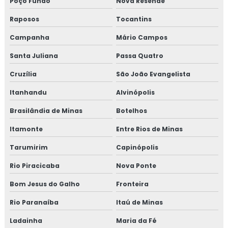
Poço Fundo
Nova Resende
Treinamento em iso 17025
Raposos
Tocantins
Treinamento em iso 9001
Campanha
Mário Campos
Santa Juliana
Passa Quatro
Treinamento em legislação de alimentos
Cruzília
São João Evangelista
Treinamento em manipulação de alimentos
Itanhandu
Alvinópolis
Treinamento em mapeamento de processos e gestão de
Brasilândia de Minas
Botelhos
riscos
Itamonte
Entre Rios de Minas
Treinamento em microbiologia de alimento
Tarumirim
Capinópolis
Treinamento em microbiologia de alimentos com base
Rio Piracicaba
Nova Ponte
em salmonella
Bom Jesus do Galho
Fronteira
Treinamento em migração da norma GMP+ 2020
Rio Paranaíba
Itaú de Minas
Treinamento em migração para versão 6.0 da norma
Ladainha
Maria da Fé
FSSC 22000