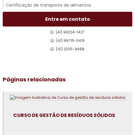
Certificação de transporte de alimentos
Certificado gmp para transporte rodoviário
Entre em contato
Consultoria em acompanhamento de auditoria externa
(41) 99224-1427
(41) 99715-0419
Consultoria em adequação para acreditação na iso 17025
(41) 3205-9488
Consultoria para adequação gmp
Consultoria em análise e diagnóstico de cultura
Páginas relacionadas
organizacional
Consultoria em atualização do manual de bpf
Consultoria em auditoria de fornecedores
CURSO DE GESTÃO DE RESÍDUOS SÓLIDOS
Consultoria em auditoria interna da norma FSSC 22000
Consultoria em avaliação de fornecedores