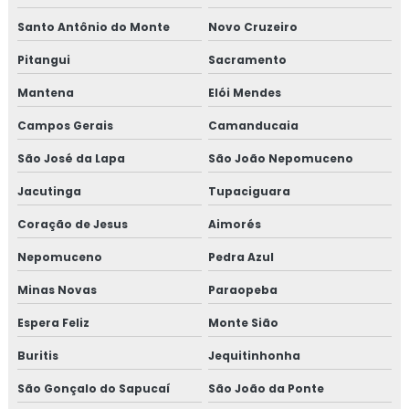
Santo Antônio do Monte
Novo Cruzeiro
Treinamento em auditoria de fornecedores
Pitangui
Sacramento
Treinamento em auditoria interna
Mantena
Elói Mendes
Treinamento em auditoria interna da norma FSSC 22000
Campos Gerais
Camanducaia
São José da Lapa
São João Nepomuceno
Treinamento em avaliação de fornecedores
Jacutinga
Tupaciguara
Treinamento em boas práticas de fabricação
Coração de Jesus
Aimorés
Treinamento em boas práticas em laboratórios
Nepomuceno
Pedra Azul
Treinamento em certificação GMP+2020
Minas Novas
Paraopeba
Espera Feliz
Monte Sião
Treinamento em controle de alergênicos
Buritis
Jequitinhonha
Treinamento em controle de pragas
São Gonçalo do Sapucaí
São João da Ponte
Treinamento para coordenadores de equipes de melhoria