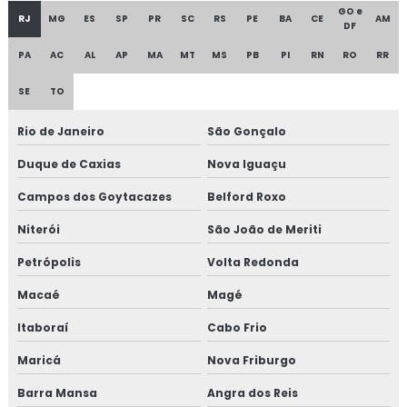
GO e
Consultoria em food fraud e food defense
RJ
MG
ES
SP
PR
SC
RS
PE
BA
CE
AM
DF
Consultoria em formação de auditor interno
PA
AC
AL
AP
MA
MT
MS
PB
PI
RN
RO
RR
SE
TO
Consultoria em formação de equipe esa
Rio de Janeiro
São Gonçalo
Consultoria em FSSC 22000
Duque de Caxias
Nova Iguaçu
Consultoria em gestão da manutenção
Campos dos Goytacazes
Belford Roxo
Consultoria em gestão de fornecedores
Niterói
São João de Meriti
Consultoria em global market
Petrópolis
Volta Redonda
Macaé
Magé
Consultoria em GMP+
Itaboraí
Cabo Frio
Consultoria em GMP+ 2020
Maricá
Nova Friburgo
Consultoria em HACCP
Barra Mansa
Angra dos Reis