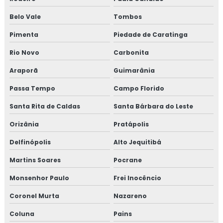
Belo Vale
Tombos
Pimenta
Piedade de Caratinga
Rio Novo
Carbonita
Araporã
Guimarânia
Passa Tempo
Campo Florido
Santa Rita de Caldas
Santa Bárbara do Leste
Orizânia
Pratápolis
Delfinópolis
Alto Jequitibá
Martins Soares
Pocrane
Monsenhor Paulo
Frei Inocêncio
Coronel Murta
Nazareno
Coluna
Pains