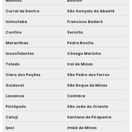
Munhoz
Bonfim
Curral de Dentro
São Gonçalo do Abaeté
Inimutaba
Francisco Badaró
Confins
Sericita
Maravilhas
Pedra Bonita
Inconfidentes
Cônego Marinho
Toledo
Iraí de Minas
Claro dos Poções
São Pedro dos Ferros
Guidoval
São Roque de Minas
Lassance
Coimbra
Pintópolis
São João do Oriente
Catuji
Santana de Pirapama
Ijaci
Imbé de Minas