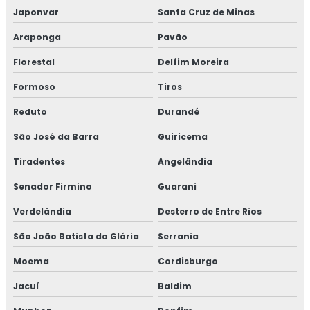
Japonvar
Santa Cruz de Minas
Araponga
Pavão
Florestal
Delfim Moreira
Formoso
Tiros
Reduto
Durandé
São José da Barra
Guiricema
Tiradentes
Angelândia
Senador Firmino
Guarani
Verdelândia
Desterro de Entre Rios
São João Batista do Glória
Serrania
Moema
Cordisburgo
Jacuí
Baldim