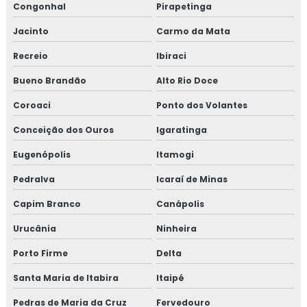
Congonhal
Pirapetinga
Jacinto
Carmo da Mata
Recreio
Ibiraci
Bueno Brandão
Alto Rio Doce
Coroaci
Ponto dos Volantes
Conceição dos Ouros
Igaratinga
Eugenópolis
Itamogi
Pedralva
Icaraí de Minas
Capim Branco
Canápolis
Urucânia
Ninheira
Porto Firme
Delta
Santa Maria de Itabira
Itaipé
Pedras de Maria da Cruz
Fervedouro