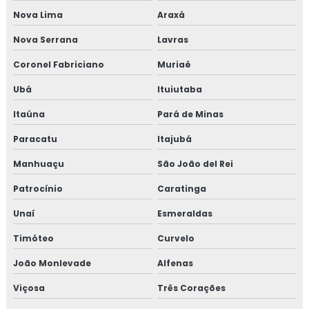
Consultoria para setor alimentício
Nova Lima
Araxá
Nova Serrana
Lavras
Consultoria para setor de alimentos
Coronel Fabriciano
Muriaé
Consultoria em sistema de gestão halal
Ubá
Ituiutaba
Consultoria em transporte de feed materials
Itaúna
Pará de Minas
Consultoria em tratamento de não conformidades
Paracatu
Itajubá
Manhuaçu
São João del Rei
Consultoria em tratamento de não conformidades e
causas raiz
Patrocínio
Caratinga
Curso de 5s para empresas
Unaí
Esmeraldas
Timóteo
Curvelo
Curso auditor interno fssc 22000
João Monlevade
Alfenas
Curso de auditor interno iso
Viçosa
Três Corações
Curso auditor interno iso 14001