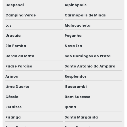
Treinamento em HACCP de acordo com os requisitos do
Baependi
Alpinópolis
GMP
Campina Verde
Carmópolis de Minas
Treinamento em HACCP APPCC
Luz
Malacacheta
Treinamento em HACCP APPCC com foco no BRCGS
Urucuia
Peçanha
Treinamento em HACCP codex alimentarius
Rio Pomba
Nova Era
Borda da Mata
São Domingos do Prata
Treinamento em homologação de fornecedor
Padre Paraíso
Santo Antônio do Amparo
Treinamento em ifs food
Arinos
Resplendor
Treinamento em implantação de programa 5s
Lima Duarte
Itacarambi
Treinamento em implementação gfsi
Cássia
Bom Sucesso
Perdizes
Ipaba
Treinamento em indicadores de desempenho
Piranga
Santa Margarida
Treinamento em iso 14001