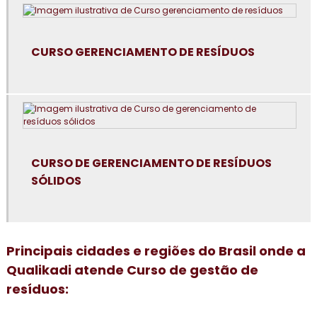
Consultoria em boas práticas de fabricação
CURSO GERENCIAMENTO DE RESÍDUOS
Consultoria em boas práticas em laboratórios
Consultoria para certificação GMP+2020
Consultoria em controle de alergênicos
Consultoria em cultura da segurança de alimentos e
CURSO DE GERENCIAMENTO DE RESÍDUOS
qualidade
SÓLIDOS
Consultoria em dashboard aplicado à indústria
Consultoria em diagnóstico esg
Principais cidades e regiões do Brasil onde a
Consultoria para elaboração do plano de HACCP APPCC
Qualikadi atende Curso de gestão de
resíduos:
Consultoria para empresa alimentícia