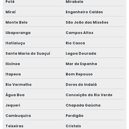
Poté
Mirabela
Treinamento em reciclagem sobre segurança dos
Miraí
Engenheiro Caldas
alimentos
Monte Belo
São João das Missões
Treinamento em revisão norma FSSC 22000
Ubaporanga
Campos Altos
Itatiaiuçu
Rio Casca
Treinamento em revisão plano HACCP
Santa Maria do Suaçuí
Lagoa Dourada
Treinamento em rotinas administrativas de assuntos
regulatórios
Ilicínea
Mar de Espanha
Itapeva
Bom Repouso
Treinamento em rotulagem de alimentos
Rio Vermelho
Dores do Indaiá
Treinamento em sensibilização de bpf
Água Boa
Conceição do Rio Verde
Treinamento em sensibilização programa 5s
Jequeri
Chapada Gaúcha
Treinamento em sistema de gestão halal
Cambuquira
Perdigão
Teixeiras
Cristais
Treinamento em transporte de feed materials