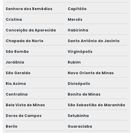
Senhora dos Remédios
Capitólio
Cristina
Mercês
Conceição da Aparecida
Itabirinha
Chapada do Norte
Santo Antônio do Jacinto
São Romão
Virginópolis
Jordânia
Rubim
São Geraldo
Novo Oriente de Minas
Rio Acima
Divisópolis
Centralina
Bonito de Minas
Bela Vista de Minas
São Sebastião do Maranhão
Dores de Campos
Setubinha
Berilo
Guaraciaba