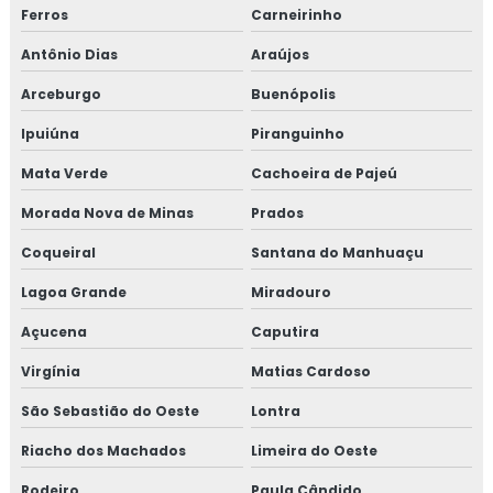
Ferros
Carneirinho
Antônio Dias
Araújos
Arceburgo
Buenópolis
Ipuiúna
Piranguinho
Mata Verde
Cachoeira de Pajeú
Morada Nova de Minas
Prados
Coqueiral
Santana do Manhuaçu
Lagoa Grande
Miradouro
Açucena
Caputira
Virgínia
Matias Cardoso
São Sebastião do Oeste
Lontra
Riacho dos Machados
Limeira do Oeste
Rodeiro
Paula Cândido