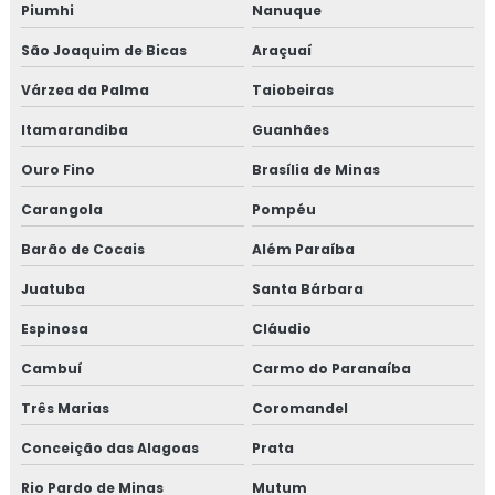
Piumhi
Nanuque
Empresa de treinamento para empresa alimentícia
São Joaquim de Bicas
Araçuaí
Várzea da Palma
Taiobeiras
Empresa de treinamento para setor alimentício
Itamarandiba
Guanhães
Empresa de treinamento para setor de alimentos
Ouro Fino
Brasília de Minas
Gmp para transporte de cargas
Carangola
Pompéu
Treinamento em adequação para acreditação na iso
Barão de Cocais
Além Paraíba
17025
Juatuba
Santa Bárbara
Treinamento em análise crítica de laudos de calibração
Espinosa
Cláudio
Treinamento em análise e diagnóstico de cultura
Cambuí
Carmo do Paranaíba
organizacional
Três Marias
Coromandel
Treinamento em análise sensorial
Conceição das Alagoas
Prata
Rio Pardo de Minas
Mutum
Treinamento em atualização do manual de bpf