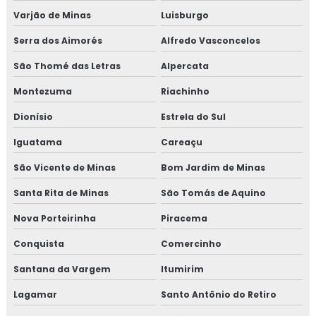
Varjão de Minas
Luisburgo
Serra dos Aimorés
Alfredo Vasconcelos
São Thomé das Letras
Alpercata
Montezuma
Riachinho
Dionísio
Estrela do Sul
Iguatama
Careaçu
São Vicente de Minas
Bom Jardim de Minas
Santa Rita de Minas
São Tomás de Aquino
Nova Porteirinha
Piracema
Conquista
Comercinho
Santana da Vargem
Itumirim
Lagamar
Santo Antônio do Retiro