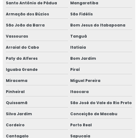
Consultoria em implementação gfsi
Santo Antônio de Pádua
Mangaratiba
Armação dos Búzios
São Fidélis
Consultoria em iso 14001
São João da Barra
Bom Jesus do Itabapoana
Consultoria em iso 17025
Vassouras
Tanguá
Consultoria em iso 9001
Arraial do Cabo
Itatiaia
Consultoria em legislação de alimentos
Paty do Alferes
Bom Jardim
Iguaba Grande
Piraí
Consultoria em manipulação de alimentos
Miracema
Miguel Pereira
Consultoria em manutenção sgq para recertificação
Pinheiral
Itaocara
Consultoria em mapeamento de processos e gestão de
Quissamã
São José do Vale do Rio Preto
riscos
Silva Jardim
Conceição de Macabu
Consultoria em microbiologia de alimentos com base em
salmonella
Cordeiro
Porto Real
Cantagalo
Sapucaia