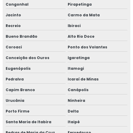
Congonhal
Pirapetinga
Jacinto
Carmo da Mata
Recreio
Ibiraci
Bueno Brandão
Alto Rio Doce
Coroaci
Ponto dos Volantes
Conceição dos Ouros
Igaratinga
Eugenópolis
Itamogi
Pedralva
Icaraí de Minas
Capim Branco
Canápolis
Urucânia
Ninheira
Porto Firme
Delta
Santa Maria de Itabira
Itaipé
Pedras de Maria da Cruz
Fervedouro