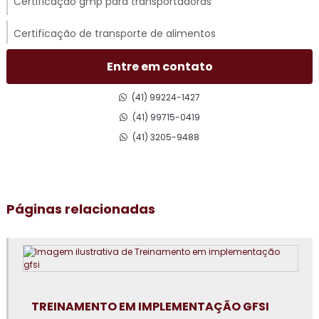
Certificação gmp para transportadoras
Certificação de transporte de alimentos
Certificado gmp para transporte rodoviário
Entre em contato
Consultoria em acompanhamento de auditoria externa
(41) 99224-1427
(41) 99715-0419
Consultoria em adequação para acreditação na iso 17025
(41) 3205-9488
Consultoria para adequação gmp
Consultoria em análise e diagnóstico de cultura
Páginas relacionadas
organizacional
Consultoria em atualização do manual de bpf
Consultoria em auditoria de fornecedores
Consultoria em auditoria interna da norma FSSC 22000
TREINAMENTO EM IMPLEMENTAÇÃO GFSI