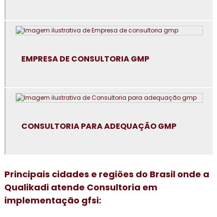
Consultoria em avaliação de fornecedores
Consultoria em boas práticas de fabricação
Consultoria em boas práticas em laboratórios
EMPRESA DE CONSULTORIA GMP
Consultoria para certificação GMP+2020
Consultoria em controle de alergênicos
Consultoria em cultura da segurança de alimentos e
CONSULTORIA PARA ADEQUAÇÃO GMP
qualidade
Consultoria em dashboard aplicado à indústria
Principais cidades e regiões do Brasil onde a
Consultoria em diagnóstico esg
Qualikadi atende Consultoria em
Consultoria para elaboração do plano de HACCP APPCC
implementação gfsi: