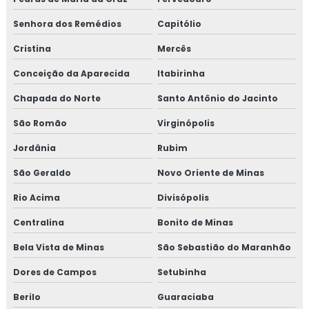
Senhora dos Remédios
Capitólio
Cristina
Mercês
Conceição da Aparecida
Itabirinha
Chapada do Norte
Santo Antônio do Jacinto
São Romão
Virginópolis
Jordânia
Rubim
São Geraldo
Novo Oriente de Minas
Rio Acima
Divisópolis
Centralina
Bonito de Minas
Bela Vista de Minas
São Sebastião do Maranhão
Dores de Campos
Setubinha
Berilo
Guaraciaba