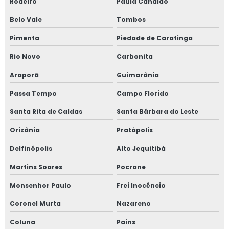
Rodeiro
Paula Cândido
Belo Vale
Tombos
Pimenta
Piedade de Caratinga
Rio Novo
Carbonita
Araporã
Guimarânia
Passa Tempo
Campo Florido
Santa Rita de Caldas
Santa Bárbara do Leste
Orizânia
Pratápolis
Delfinópolis
Alto Jequitibá
Martins Soares
Pocrane
Monsenhor Paulo
Frei Inocêncio
Coronel Murta
Nazareno
Coluna
Pains