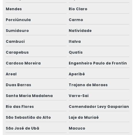
Consultoria em migração da norma GMP+ 2020
Mendes
Rio Claro
Consultoria em migração para versão 6.0 da norma FSSC
Porciúncula
Carmo
22000
Sumidouro
Natividade
Consultoria em norma brc
Cambuci
Italva
Consultoria na norma FSSC 22000
Carapebus
Quatis
Consultoria em plano gerenciamento de resíduos sólidos
Cardoso Moreira
Engenheiro Paulo de Frontin
Areal
Aperibé
Consultoria em política da qualidade
Duas Barras
Trajano de Moraes
Consultoria em processos e elaboração de relatório de
auditoria
Santa Maria Madalena
Varre-Sai
Rio das Flores
Comendador Levy Gasparian
Consultoria em programa 5s
São Sebastião do Alto
Laje do Muriaé
Consultoria em rastreabilidade e recall
São José de Ubá
Macuco