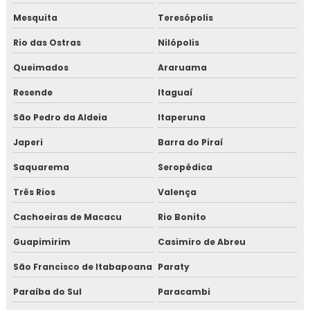
Consultoria em HACCP
Mesquita
Teresópolis
Consultoria em HACCP de acordo com os requisitos do
Rio das Ostras
Nilópolis
GMP
Queimados
Araruama
Consultoria em HACCP APPCC
Resende
Itaguaí
Consultoria em HACCP APPCC com foco no BRCGS
São Pedro da Aldeia
Itaperuna
Consultoria em HACCP codex alimentarius
Japeri
Barra do Piraí
Saquarema
Seropédica
Consultoria em homologação de fornecedor
Três Rios
Valença
Consultoria em homologação de fornecedores e
Cachoeiras de Macacu
Rio Bonito
transportadoras
Guapimirim
Casimiro de Abreu
Consultoria em ifs food
São Francisco de Itabapoana
Paraty
Consultoria em implantação de programa 5s
Paraíba do Sul
Paracambi