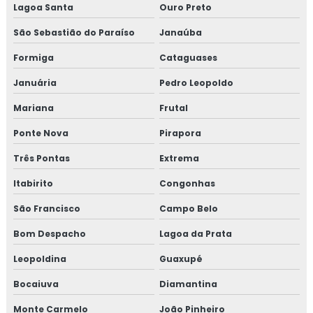
Lagoa Santa
Ouro Preto
Curso auditor interno iso 14001
São Sebastião do Paraíso
Janaúba
Curso de auditor interno iso 9001
Formiga
Cataguases
Curso de auditor iso 9001
Januária
Pedro Leopoldo
Mariana
Frutal
Curso de boas práticas de fabricação
Ponte Nova
Pirapora
Curso de bpf
Três Pontas
Extrema
Curso de bpf para indústria de alimentos
Itabirito
Congonhas
Curso fssc
São Francisco
Campo Belo
Bom Despacho
Lagoa da Prata
Curso fssc 22000 online
Leopoldina
Guaxupé
Curso gerenciamento de resíduos
Bocaiuva
Diamantina
Curso de gerenciamento de resíduos sólidos
Monte Carmelo
João Pinheiro