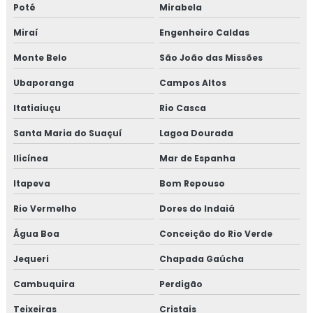
Poté
Mirabela
Treinamento em reciclagem equipe HACCP
Miraí
Engenheiro Caldas
Treinamento em reciclagem sobre segurança dos
Monte Belo
São João das Missões
alimentos
Ubaporanga
Campos Altos
Treinamento em revisão norma FSSC 22000
Itatiaiuçu
Rio Casca
Treinamento em revisão plano HACCP
Santa Maria do Suaçuí
Lagoa Dourada
Treinamento em rotinas administrativas de assuntos
Ilicínea
Mar de Espanha
regulatórios
Itapeva
Bom Repouso
Treinamento em rotulagem de alimentos
Rio Vermelho
Dores do Indaiá
Água Boa
Conceição do Rio Verde
Treinamento em sensibilização de bpf
Jequeri
Chapada Gaúcha
Treinamento em sensibilização programa 5s
Cambuquira
Perdigão
Treinamento em sistema de gestão halal
Teixeiras
Cristais