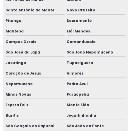
Treinamento em atualização do manual de bpf
Santo Antônio do Monte
Novo Cruzeiro
Treinamento em auditoria de fornecedores
Pitangui
Sacramento
Mantena
Elói Mendes
Treinamento em auditoria interna
Campos Gerais
Camanducaia
Treinamento em auditoria interna da norma FSSC 22000
São José da Lapa
São João Nepomuceno
Treinamento em avaliação de fornecedores
Jacutinga
Tupaciguara
Treinamento em boas práticas de fabricação
Coração de Jesus
Aimorés
Nepomuceno
Pedra Azul
Treinamento em boas práticas em laboratórios
Minas Novas
Paraopeba
Treinamento em certificação GMP+2020
Espera Feliz
Monte Sião
Treinamento em controle de alergênicos
Buritis
Jequitinhonha
Treinamento em controle de pragas
São Gonçalo do Sapucaí
São João da Ponte