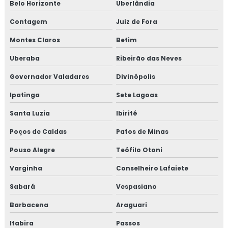
Consultoria em reciclagem auditores internos iso9001
Belo Horizonte
Uberlândia
Contagem
Juiz de Fora
Consultoria em reciclagem equipe HACCP
Montes Claros
Betim
Consultoria em reciclagem sobre segurança dos
alimentos
Uberaba
Ribeirão das Neves
Governador Valadares
Divinópolis
Consultoria em registro na anvisa
Ipatinga
Sete Lagoas
Consultoria em registro de produtos na anvisa
Santa Luzia
Ibirité
Consultoria em resolução de não conformidades da
Poços de Caldas
Patos de Minas
auditoria
Pouso Alegre
Teófilo Otoni
Consultoria em revisão norma FSSC 22000
Varginha
Conselheiro Lafaiete
Consultoria em revisão plano HACCP
Sabará
Vespasiano
Consultoria em rotulagem de alimentos
Barbacena
Araguari
Itabira
Passos