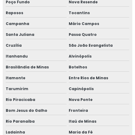
Treinamento em iso 14001
Poço Fundo
Nova Resende
Raposos
Tocantins
Treinamento em iso 17025
Campanha
Mário Campos
Treinamento em iso 9001
Santa Juliana
Passa Quatro
Treinamento em legislação de alimentos
Cruzília
São João Evangelista
Treinamento em manipulação de alimentos
Itanhandu
Alvinópolis
Brasilândia de Minas
Botelhos
Treinamento em mapeamento de processos e gestão de
riscos
Itamonte
Entre Rios de Minas
Tarumirim
Capinópolis
Treinamento em microbiologia de alimento
Rio Piracicaba
Nova Ponte
Treinamento em microbiologia de alimentos com base
em salmonella
Bom Jesus do Galho
Fronteira
Rio Paranaíba
Itaú de Minas
Treinamento em migração da norma GMP+ 2020
Ladainha
Maria da Fé