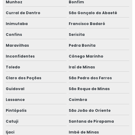
Munhoz
Bonfim
Curral de Dentro
São Gonçalo do Abaeté
Inimutaba
Francisco Badaró
Confins
Sericita
Maravilhas
Pedra Bonita
Inconfidentes
Cônego Marinho
Toledo
Iraí de Minas
Claro dos Poções
São Pedro dos Ferros
Guidoval
São Roque de Minas
Lassance
Coimbra
Pintópolis
São João do Oriente
Catuji
Santana de Pirapama
Ijaci
Imbé de Minas