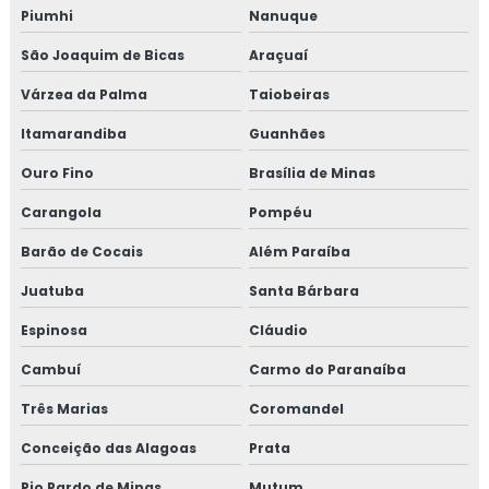
Piumhi
Nanuque
Empresa de curso gmp
São Joaquim de Bicas
Araçuaí
Empresa de treinamento para empresa alimentícia
Várzea da Palma
Taiobeiras
Empresa de treinamento para setor alimentício
Itamarandiba
Guanhães
Ouro Fino
Brasília de Minas
Empresa de treinamento para setor de alimentos
Carangola
Pompéu
Gmp para transporte de cargas
Barão de Cocais
Além Paraíba
Treinamento em adequação para acreditação na iso
Juatuba
Santa Bárbara
17025
Espinosa
Cláudio
Treinamento em análise crítica de laudos de calibração
Cambuí
Carmo do Paranaíba
Treinamento em análise e diagnóstico de cultura
Três Marias
Coromandel
organizacional
Conceição das Alagoas
Prata
Treinamento em análise sensorial
Rio Pardo de Minas
Mutum