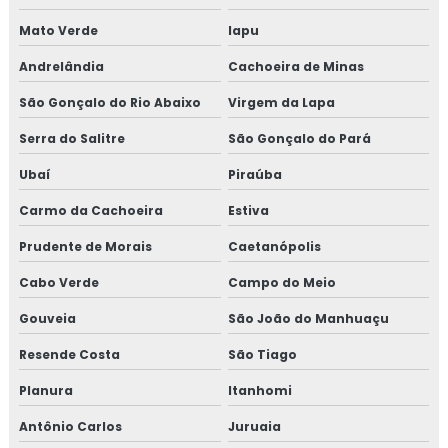
Treinamento em transporte de feed materials
Mato Verde
Iapu
Andrelândia
Cachoeira de Minas
Treinamento em tratamento de não conformidades
São Gonçalo do Rio Abaixo
Virgem da Lapa
Treinamento em tratamento de não conformidades e
causas raiz
Serra do Salitre
São Gonçalo do Pará
Ubaí
Piraúba
Carmo da Cachoeira
Estiva
Prudente de Morais
Caetanópolis
Cabo Verde
Campo do Meio
Gouveia
São João do Manhuaçu
Resende Costa
São Tiago
Planura
Itanhomi
Antônio Carlos
Juruaia