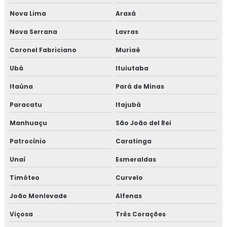
Consultoria em sensibilização programa 5s
Nova Lima
Araxá
Consultoria para setor alimentício
Nova Serrana
Lavras
Consultoria para setor de alimentos
Coronel Fabriciano
Muriaé
Consultoria em sistema de gestão halal
Ubá
Ituiutaba
Itaúna
Pará de Minas
Consultoria em transporte de feed materials
Paracatu
Itajubá
Consultoria em tratamento de não conformidades
Manhuaçu
São João del Rei
Consultoria em tratamento de não conformidades e
Patrocínio
Caratinga
causas raiz
Unaí
Esmeraldas
Curso de 5s para empresas
Timóteo
Curvelo
Curso auditor interno fssc 22000
João Monlevade
Alfenas
Viçosa
Três Corações
Curso de auditor interno iso