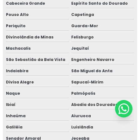
Cabeceira Grande
Espírito Santo do Dourado
Pouso Alto
Capetinga
Periquito
Guarda-Mor
Divinolândia de Minas
Felisburgo
Machacalis
Jequitaí
São Sebastião da Bela Vista
Engenheiro Navarro
Indaiabira
São Miguel do Anta
Divisa Alegre
Sapucaí-Mirim
Naque
Palmópolis
Ibiaí
Abadia dos Dourados
Inhaúma
Aiuruoca
Galiléia
Luislândia
Senador Amaral
Jeceaba