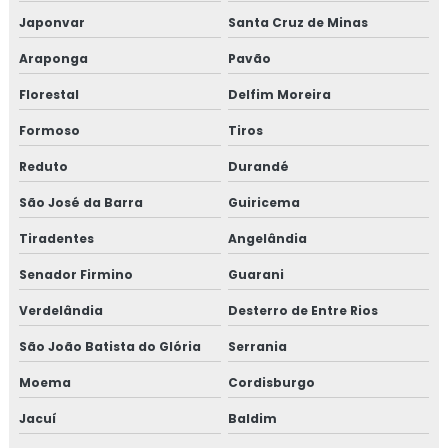
Japonvar
Santa Cruz de Minas
Araponga
Pavão
Florestal
Delfim Moreira
Formoso
Tiros
Reduto
Durandé
São José da Barra
Guiricema
Tiradentes
Angelândia
Senador Firmino
Guarani
Verdelândia
Desterro de Entre Rios
São João Batista do Glória
Serrania
Moema
Cordisburgo
Jacuí
Baldim