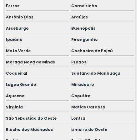
Ferros
Carneirinho
Antônio Dias
Araújos
Arceburgo
Buenópolis
Ipuiúna
Piranguinho
Mata Verde
Cachoeira de Pajeú
Morada Nova de Minas
Prados
Coqueiral
Santana do Manhuaçu
Lagoa Grande
Miradouro
Açucena
Caputira
Virgínia
Matias Cardoso
São Sebastião do Oeste
Lontra
Riacho dos Machados
Limeira do Oeste