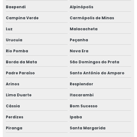
Baependi
Alpinópolis
Treinamento em HACCP de acordo com os requisitos do
GMP
Campina Verde
Carmópolis de Minas
Treinamento em HACCP APPCC
Luz
Malacacheta
Urucuia
Peçanha
Treinamento em HACCP APPCC com foco no BRCGS
Rio Pomba
Nova Era
Treinamento em HACCP codex alimentarius
Borda da Mata
São Domingos do Prata
Treinamento em homologação de fornecedor
Padre Paraíso
Santo Antônio do Amparo
Treinamento em ifs food
Arinos
Resplendor
Lima Duarte
Itacarambi
Treinamento em implantação de programa 5s
Cássia
Bom Sucesso
Treinamento em implementação gfsi
Perdizes
Ipaba
Treinamento em indicadores de desempenho
Piranga
Santa Margarida