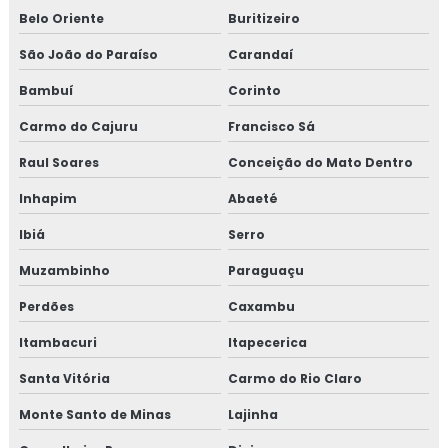
Belo Oriente
Buritizeiro
Treinamento para coordenadores de equipes de melhoria
São João do Paraíso
Carandaí
Treinamento em cultura da segurança de alimentos e
Bambuí
Corinto
qualidade
Carmo do Cajuru
Francisco Sá
Treinamento em dashboard aplicado à indústria
Raul Soares
Conceição do Mato Dentro
Treinamento para elaboração do plano de HACCP APPCC
Inhapim
Abaeté
Treinamento em food fraud e food defense
Ibiá
Serro
Muzambinho
Paraguaçu
Treinamento em formação de auditor interno
Perdões
Caxambu
Treinamento em formação de equipe esa
Itambacuri
Itapecerica
Treinamento em fraud e food defense
Santa Vitória
Carmo do Rio Claro
Treinamento em FSSC 22000
Monte Santo de Minas
Lajinha