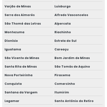
Varjão de Minas
Luisburgo
Serra dos Aimorés
Alfredo Vasconcelos
São Thomé das Letras
Alpercata
Montezuma
Riachinho
Dionísio
Estrela do Sul
Iguatama
Careaçu
São Vicente de Minas
Bom Jardim de Minas
Santa Rita de Minas
São Tomás de Aquino
Nova Porteirinha
Piracema
Conquista
Comercinho
Santana da Vargem
Itumirim
Lagamar
Santo Antônio do Retiro