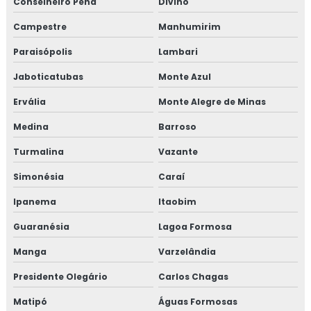
Conselheiro Pena
Divino
Treinamento em gerenciamento de crises recall e
rastreabilidade
Campestre
Manhumirim
Treinamento em gerenciamento de riscos corporativos
Paraisópolis
Lambari
Jaboticatubas
Monte Azul
Treinamento em gestão da manutenção
Ervália
Monte Alegre de Minas
Treinamento em gestão de fornecedores
Medina
Barroso
Treinamento em gestão de fornecedores alergênicos
Turmalina
Vazante
Treinamento em global market
Simonésia
Caraí
Ipanema
Itaobim
Treinamento em GMP+
Guaranésia
Lagoa Formosa
Treinamento em GMP+ 2020
Manga
Varzelândia
Treinamento gmp com certificado
Presidente Olegário
Carlos Chagas
Treinamento em HACCP
Matipó
Águas Formosas