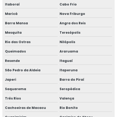
Consultoria em HACCP
Itaboraí
Cabo Frio
Maricá
Nova Friburgo
Consultoria em HACCP de acordo com os requisitos do
GMP
Barra Mansa
Angra dos Reis
Consultoria em HACCP APPCC
Mesquita
Teresópolis
Rio das Ostras
Nilópolis
Consultoria em HACCP APPCC com foco no BRCGS
Queimados
Araruama
Consultoria em HACCP codex alimentarius
Resende
Itaguaí
Consultoria em homologação de fornecedor
São Pedro da Aldeia
Itaperuna
Consultoria em homologação de fornecedores e
Japeri
Barra do Piraí
transportadoras
Saquarema
Seropédica
Consultoria em ifs food
Três Rios
Valença
Cachoeiras de Macacu
Rio Bonito
Consultoria em implantação de programa 5s