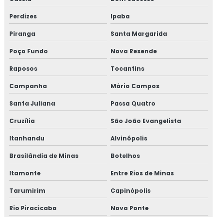
Treinamento em iso 14001
Perdizes
Ipaba
Treinamento em iso 17025
Piranga
Santa Margarida
Treinamento em iso 9001
Poço Fundo
Nova Resende
Raposos
Tocantins
Treinamento em legislação de alimentos
Campanha
Mário Campos
Treinamento em manipulação de alimentos
Santa Juliana
Passa Quatro
Treinamento em mapeamento de processos e gestão de
Cruzília
São João Evangelista
riscos
Itanhandu
Alvinópolis
Treinamento em microbiologia de alimento
Brasilândia de Minas
Botelhos
Treinamento em microbiologia de alimentos com base
Itamonte
Entre Rios de Minas
em salmonella
Tarumirim
Capinópolis
Treinamento em migração da norma GMP+ 2020
Rio Piracicaba
Nova Ponte