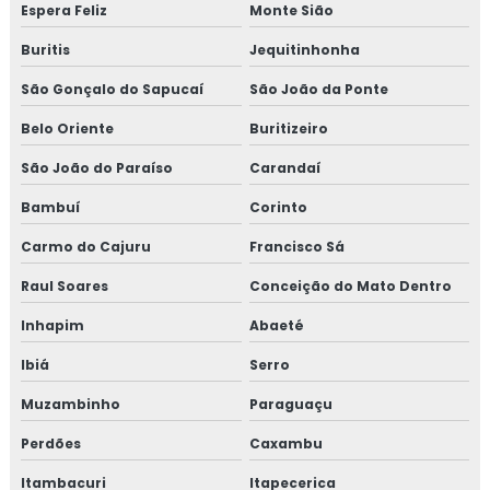
Espera Feliz
Monte Sião
Treinamento para coordenadores de equipes de melhoria
Buritis
Jequitinhonha
Treinamento em cultura da segurança de alimentos e
São Gonçalo do Sapucaí
São João da Ponte
qualidade
Belo Oriente
Buritizeiro
Treinamento em dashboard aplicado à indústria
São João do Paraíso
Carandaí
Bambuí
Corinto
Treinamento para elaboração do plano de HACCP APPCC
Carmo do Cajuru
Francisco Sá
Treinamento em food fraud e food defense
Raul Soares
Conceição do Mato Dentro
Treinamento em formação de auditor interno
Inhapim
Abaeté
Treinamento em formação de equipe esa
Ibiá
Serro
Muzambinho
Paraguaçu
Treinamento em fraud e food defense
Perdões
Caxambu
Treinamento em FSSC 22000
Itambacuri
Itapecerica