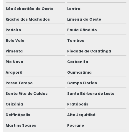
São Sebastião do Oeste
Lontra
Riacho dos Machados
Limeira do Oeste
Rodeiro
Paula Cândido
Belo Vale
Tombos
Pimenta
Piedade de Caratinga
Rio Novo
Carbonita
Araporã
Guimarânia
Passa Tempo
Campo Florido
Santa Rita de Caldas
Santa Bárbara do Leste
Orizânia
Pratápolis
Delfinópolis
Alto Jequitibá
Martins Soares
Pocrane