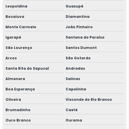
Leopoldina
Guaxupé
Curso de gestão de resíduos
Bocaiuva
Diamantina
Curso de gestão de resíduos sólidos
Monte Carmelo
João Pinheiro
Curso gmp para transportadoras
Igarapé
Santana do Paraíso
São Lourenço
Santos Dumont
Curso iso 17025 online
Arcos
São Gotardo
Curso de rotulagem nutricional
Santa Rita do Sapucaí
Andradas
Curso de rotulagem nutricional online
Almenara
Salinas
Empresa de consultoria para empresa alimentícia
Boa Esperança
Capelinha
Oliveira
Visconde do Rio Branco
Empresa de consultoria gmp
Brumadinho
Caeté
Empresa de consultoria para setor alimentício
Ouro Branco
Iturama
Empresa de consultoria para setor de alimentos