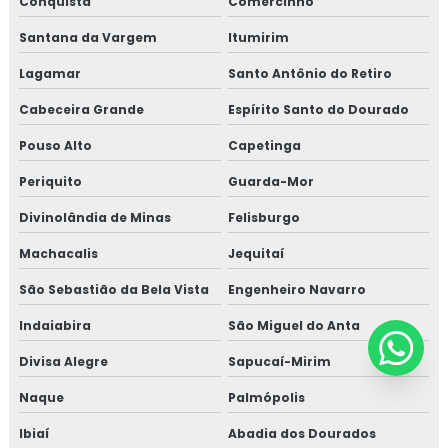
Conquista
Comercinho
Santana da Vargem
Itumirim
Lagamar
Santo Antônio do Retiro
Cabeceira Grande
Espírito Santo do Dourado
Pouso Alto
Capetinga
Periquito
Guarda-Mor
Divinolândia de Minas
Felisburgo
Machacalis
Jequitaí
São Sebastião da Bela Vista
Engenheiro Navarro
Indaiabira
São Miguel do Anta
Divisa Alegre
Sapucaí-Mirim
Naque
Palmópolis
Ibiaí
Abadia dos Dourados