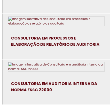
Consultoria em avaliação de fornecedores
Consultoria em boas práticas de fabricação
Consultoria em boas práticas em laboratórios
CONSULTORIA EM PROCESSOS E
Consultoria para certificação GMP+2020
ELABORAÇÃO DE RELATÓRIO DE AUDITORIA
Consultoria em controle de alergênicos
Consultoria em cultura da segurança de alimentos e
qualidade
Consultoria em dashboard aplicado à indústria
CONSULTORIA EM AUDITORIA INTERNA DA
NORMA FSSC 22000
Consultoria em diagnóstico esg
Consultoria para elaboração do plano de HACCP APPCC