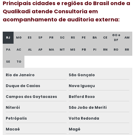
Principais cidades e regiões do Brasil onde a
Consultoria para empresa alimentícia
Qualikadi atende Consultoria em
Consultoria em food fraud e food defense
acompanhamento de auditoria externa:
Consultoria em formação de auditor interno
GO e
RJ
MG
ES
SP
PR
SC
RS
PE
BA
CE
AM
DF
Consultoria em formação de equipe esa
PA
AC
AL
AP
MA
MT
MS
PB
PI
RN
RO
RR
Consultoria em FSSC 22000
SE
TO
Consultoria em gestão da manutenção
Rio de Janeiro
São Gonçalo
Consultoria em gestão de fornecedores
Duque de Caxias
Nova Iguaçu
Campos dos Goytacazes
Belford Roxo
Consultoria em global market
Niterói
São João de Meriti
Consultoria em GMP+
Petrópolis
Volta Redonda
Consultoria em GMP+ 2020
Macaé
Magé