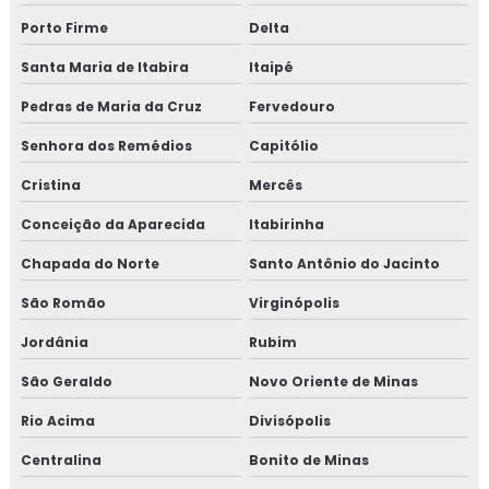
Porto Firme
Delta
Santa Maria de Itabira
Itaipé
Pedras de Maria da Cruz
Fervedouro
Senhora dos Remédios
Capitólio
Cristina
Mercês
Conceição da Aparecida
Itabirinha
Chapada do Norte
Santo Antônio do Jacinto
São Romão
Virginópolis
Jordânia
Rubim
São Geraldo
Novo Oriente de Minas
Rio Acima
Divisópolis
Centralina
Bonito de Minas