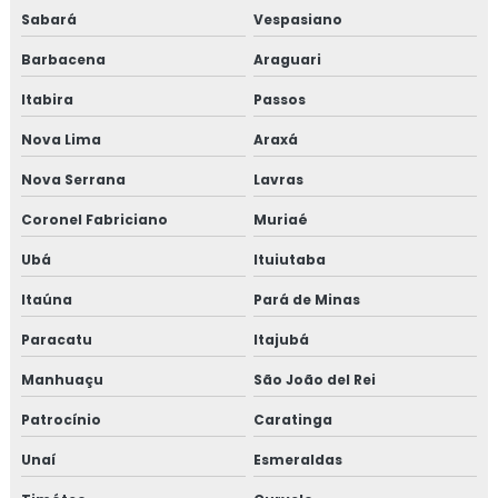
Consultoria em sensibilização programa 5s
Sabará
Vespasiano
Consultoria para setor alimentício
Barbacena
Araguari
Itabira
Passos
Consultoria para setor de alimentos
Nova Lima
Araxá
Consultoria em sistema de gestão halal
Nova Serrana
Lavras
Consultoria em transporte de feed materials
Coronel Fabriciano
Muriaé
Consultoria em tratamento de não conformidades
Ubá
Ituiutaba
Itaúna
Pará de Minas
Consultoria em tratamento de não conformidades e
causas raiz
Paracatu
Itajubá
Manhuaçu
São João del Rei
Curso de 5s para empresas
Patrocínio
Caratinga
Curso auditor interno fssc 22000
Unaí
Esmeraldas
Curso de auditor interno iso