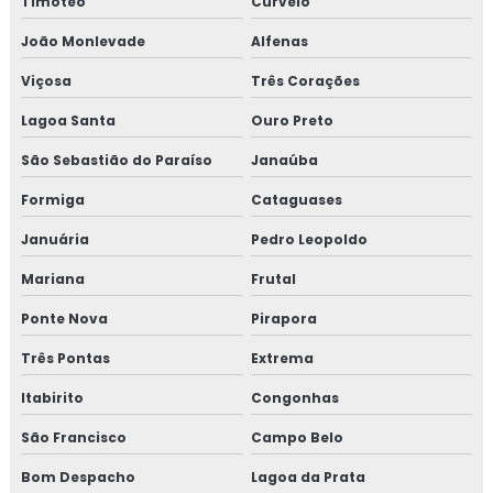
Timóteo
Curvelo
Curso auditor interno iso 14001
João Monlevade
Alfenas
Viçosa
Três Corações
Curso de auditor interno iso 9001
Lagoa Santa
Ouro Preto
Curso de auditor iso 9001
São Sebastião do Paraíso
Janaúba
Curso de boas práticas de fabricação
Formiga
Cataguases
Curso de bpf
Januária
Pedro Leopoldo
Mariana
Frutal
Curso de bpf para indústria de alimentos
Ponte Nova
Pirapora
Curso fssc
Três Pontas
Extrema
Curso fssc 22000 online
Itabirito
Congonhas
Curso gerenciamento de resíduos
São Francisco
Campo Belo
Bom Despacho
Lagoa da Prata
Curso de gerenciamento de resíduos sólidos