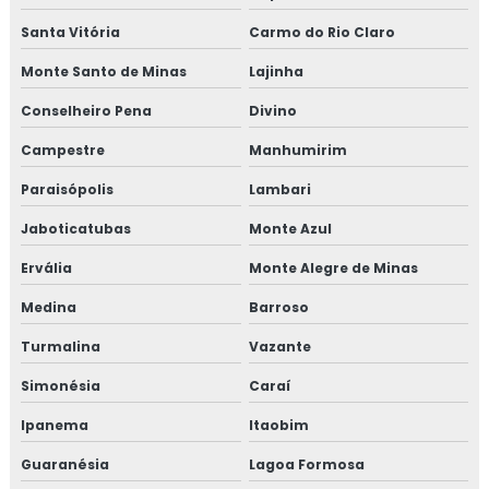
Treinamento em gerenciamento de crises recall e
Santa Vitória
Carmo do Rio Claro
rastreabilidade
Monte Santo de Minas
Lajinha
Treinamento em gerenciamento de riscos corporativos
Conselheiro Pena
Divino
Treinamento em gestão da manutenção
Campestre
Manhumirim
Treinamento em gestão de fornecedores
Paraisópolis
Lambari
Jaboticatubas
Monte Azul
Treinamento em gestão de fornecedores alergênicos
Ervália
Monte Alegre de Minas
Treinamento em global market
Medina
Barroso
Treinamento em GMP+
Turmalina
Vazante
Treinamento em GMP+ 2020
Simonésia
Caraí
Ipanema
Itaobim
Treinamento gmp com certificado
Guaranésia
Lagoa Formosa
Treinamento em HACCP