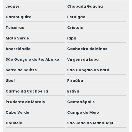
Jequeri
Chapada Gaúcha
Treinamento em transporte de feed materials
Cambuquira
Perdigão
Treinamento em tratamento de não conformidades
Teixeiras
Cristais
Treinamento em tratamento de não conformidades e
Mato Verde
Iapu
causas raiz
Andrelândia
Cachoeira de Minas
São Gonçalo do Rio Abaixo
Virgem da Lapa
Serra do Salitre
São Gonçalo do Pará
Ubaí
Piraúba
Carmo da Cachoeira
Estiva
Prudente de Morais
Caetanópolis
Cabo Verde
Campo do Meio
Gouveia
São João do Manhuaçu