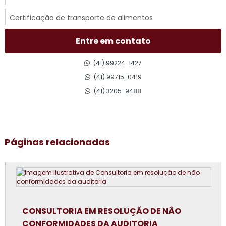
Certificação de transporte de alimentos
Certificado gmp para transporte rodoviário
Entre em contato
Consultoria em acompanhamento de auditoria
(41) 99224-1427
externa
(41) 99715-0419
(41) 3205-9488
Consultoria em adequação para acreditação na iso 17025
Consultoria para adequação gmp
Páginas relacionadas
Consultoria em análise e diagnóstico de cultura
organizacional
Consultoria em atualização do manual de bpf
Consultoria em auditoria de fornecedores
CONSULTORIA EM RESOLUÇÃO DE NÃO
Consultoria em auditoria interna da norma FSSC 22000
CONFORMIDADES DA AUDITORIA