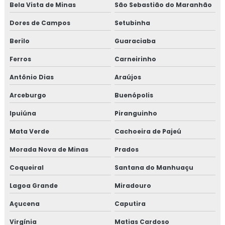
Bela Vista de Minas
São Sebastião do Maranhão
Dores de Campos
Setubinha
Berilo
Guaraciaba
Ferros
Carneirinho
Antônio Dias
Araújos
Arceburgo
Buenópolis
Ipuiúna
Piranguinho
Mata Verde
Cachoeira de Pajeú
Morada Nova de Minas
Prados
Coqueiral
Santana do Manhuaçu
Lagoa Grande
Miradouro
Açucena
Caputira
Virgínia
Matias Cardoso