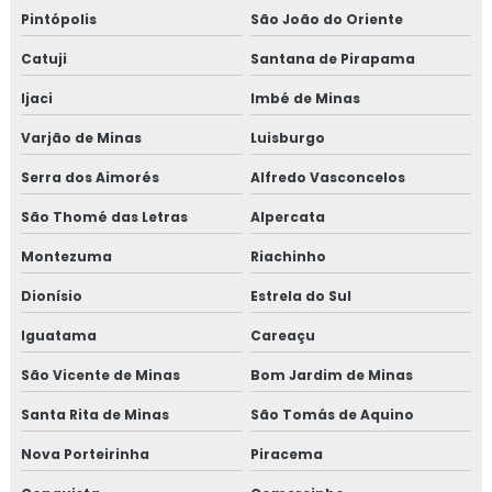
Pintópolis
São João do Oriente
Catuji
Santana de Pirapama
Ijaci
Imbé de Minas
Varjão de Minas
Luisburgo
Serra dos Aimorés
Alfredo Vasconcelos
São Thomé das Letras
Alpercata
Montezuma
Riachinho
Dionísio
Estrela do Sul
Iguatama
Careaçu
São Vicente de Minas
Bom Jardim de Minas
Santa Rita de Minas
São Tomás de Aquino
Nova Porteirinha
Piracema