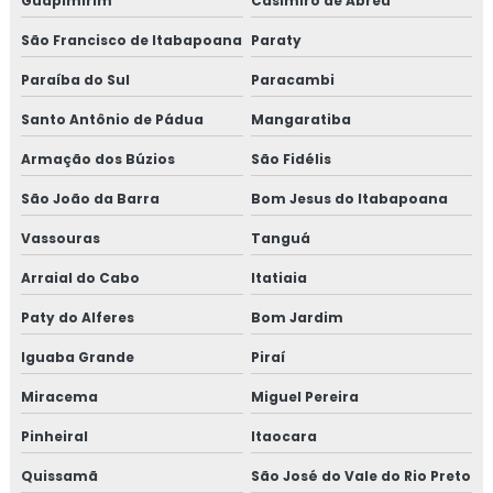
Guapimirim
Casimiro de Abreu
Consultoria em implementação gfsi
São Francisco de Itabapoana
Paraty
Consultoria em iso 14001
Paraíba do Sul
Paracambi
Consultoria em iso 17025
Santo Antônio de Pádua
Mangaratiba
Armação dos Búzios
São Fidélis
Consultoria em iso 9001
São João da Barra
Bom Jesus do Itabapoana
Consultoria em legislação de alimentos
Vassouras
Tanguá
Consultoria em manipulação de alimentos
Arraial do Cabo
Itatiaia
Consultoria em manutenção sgq para recertificação
Paty do Alferes
Bom Jardim
Iguaba Grande
Piraí
Consultoria em mapeamento de processos e gestão de
riscos
Miracema
Miguel Pereira
Consultoria em microbiologia de alimentos com base em
Pinheiral
Itaocara
salmonella
Quissamã
São José do Vale do Rio Preto