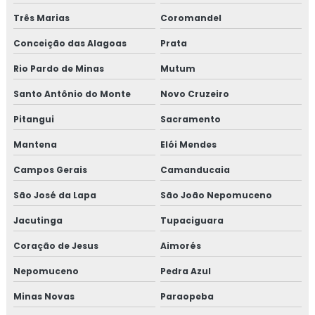
Três Marias
Coromandel
Treinamento em atualização do manual de bpf
Conceição das Alagoas
Prata
Treinamento em auditoria de fornecedores
Rio Pardo de Minas
Mutum
Treinamento em auditoria interna
Santo Antônio do Monte
Novo Cruzeiro
Treinamento em auditoria interna da norma FSSC 22000
Pitangui
Sacramento
Mantena
Elói Mendes
Treinamento em avaliação de fornecedores
Campos Gerais
Camanducaia
Treinamento em boas práticas de fabricação
São José da Lapa
São João Nepomuceno
Treinamento em boas práticas em laboratórios
Jacutinga
Tupaciguara
Treinamento em certificação GMP+2020
Coração de Jesus
Aimorés
Nepomuceno
Pedra Azul
Treinamento em controle de alergênicos
Minas Novas
Paraopeba
Treinamento em controle de pragas