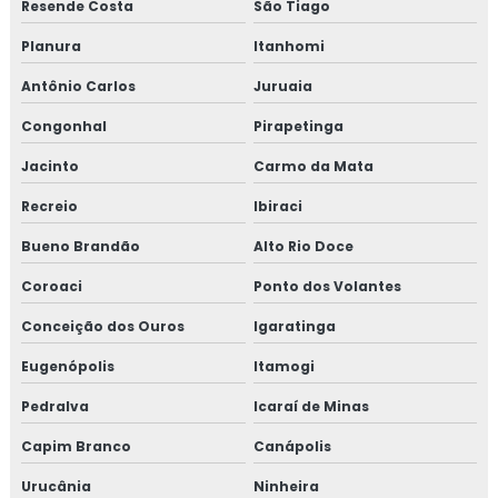
Resende Costa
São Tiago
Planura
Itanhomi
Antônio Carlos
Juruaia
Congonhal
Pirapetinga
Jacinto
Carmo da Mata
Recreio
Ibiraci
Bueno Brandão
Alto Rio Doce
Coroaci
Ponto dos Volantes
Conceição dos Ouros
Igaratinga
Eugenópolis
Itamogi
Pedralva
Icaraí de Minas
Capim Branco
Canápolis
Urucânia
Ninheira