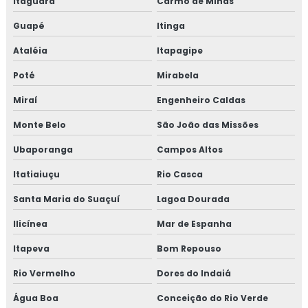
Itaguara
Carmo de Minas
Treinamento em reciclagem equipe HACCP
Guapé
Itinga
Ataléia
Itapagipe
Treinamento em reciclagem sobre segurança dos
alimentos
Poté
Mirabela
Treinamento em revisão norma FSSC 22000
Miraí
Engenheiro Caldas
Monte Belo
São João das Missões
Treinamento em revisão plano HACCP
Ubaporanga
Campos Altos
Treinamento em rotinas administrativas de assuntos
Itatiaiuçu
Rio Casca
regulatórios
Santa Maria do Suaçuí
Lagoa Dourada
Treinamento em rotulagem de alimentos
Ilicínea
Mar de Espanha
Treinamento em sensibilização de bpf
Itapeva
Bom Repouso
Treinamento em sensibilização programa 5s
Rio Vermelho
Dores do Indaiá
Água Boa
Conceição do Rio Verde
Treinamento em sistema de gestão halal