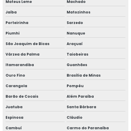
Mateus Leme
Machado
Empresa de curso gmp
Jaíba
Matozinhos
Porteirinha
Sarzedo
Empresa de treinamento para empresa alimentícia
Piumhi
Nanuque
Empresa de treinamento para setor alimentício
São Joaquim de Bicas
Araçuaí
Empresa de treinamento para setor de alimentos
Várzea da Palma
Taiobeiras
Gmp para transporte de cargas
Itamarandiba
Guanhães
Ouro Fino
Brasília de Minas
Treinamento em adequação para acreditação na iso
17025
Carangola
Pompéu
Treinamento em análise crítica de laudos de calibração
Barão de Cocais
Além Paraíba
Juatuba
Santa Bárbara
Treinamento em análise e diagnóstico de cultura
organizacional
Espinosa
Cláudio
Treinamento em análise sensorial
Cambuí
Carmo do Paranaíba