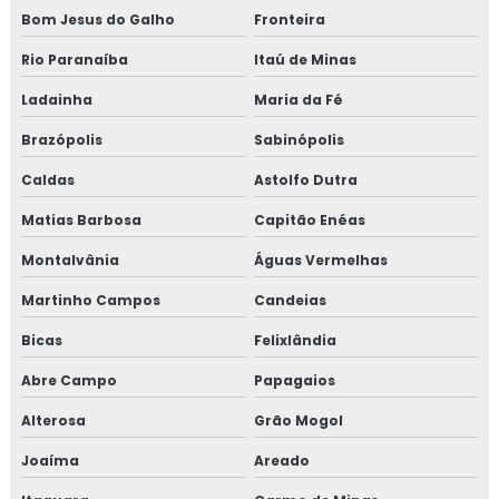
Treinamento em migração para versão 6.0 da norma
Bom Jesus do Galho
Fronteira
FSSC 22000
Rio Paranaíba
Itaú de Minas
Treinamento em norma brc
Ladainha
Maria da Fé
Treinamento em norma FSSC 22000
Brazópolis
Sabinópolis
Caldas
Astolfo Dutra
Treinamento em plano gerenciamento de resíduos
sólidos
Matias Barbosa
Capitão Enéas
Montalvânia
Águas Vermelhas
Treinamento em política da qualidade
Martinho Campos
Candeias
Treinamento em processos e elaboração de relatório de
auditoria
Bicas
Felixlândia
Abre Campo
Papagaios
Treinamento em programa 5s
Alterosa
Grão Mogol
Treinamento em rastreabilidade e recall
Joaíma
Areado
Treinamento em reciclagem auditores internos iso9001