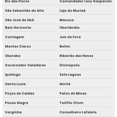
Rio das Flores
Comendador Levy Gasparian
Consultoria em reciclagem auditores internos iso9001
São Sebastião do Alto
Laje do Muriaé
Consultoria em reciclagem equipe HACCP
São José de Ubá
Macuco
Consultoria em reciclagem sobre segurança dos
Belo Horizonte
Uberlândia
alimentos
Contagem
Juiz de Fora
Consultoria em registro na anvisa
Montes Claros
Betim
Consultoria em registro de produtos na anvisa
Uberaba
Ribeirão das Neves
Governador Valadares
Divinópolis
Consultoria em resolução de não conformidades da
auditoria
Ipatinga
Sete Lagoas
Consultoria em revisão norma FSSC 22000
Santa Luzia
Ibirité
Poços de Caldas
Patos de Minas
Consultoria em revisão plano HACCP
Pouso Alegre
Teófilo Otoni
Consultoria em rotulagem de alimentos
Varginha
Conselheiro Lafaiete