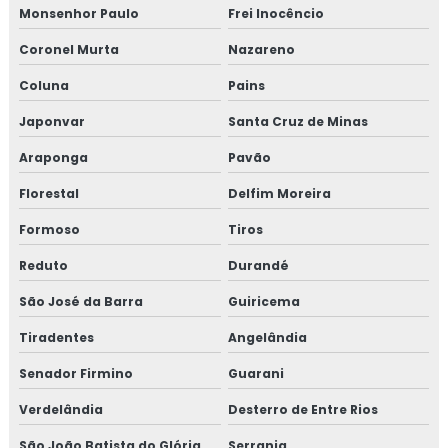
Monsenhor Paulo
Frei Inocêncio
Coronel Murta
Nazareno
Coluna
Pains
Japonvar
Santa Cruz de Minas
Araponga
Pavão
Florestal
Delfim Moreira
Formoso
Tiros
Reduto
Durandé
São José da Barra
Guiricema
Tiradentes
Angelândia
Senador Firmino
Guarani
Verdelândia
Desterro de Entre Rios
São João Batista do Glória
Serrania