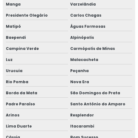
Manga
Varzelândia
Treinamento em HACCP de acordo com os requisitos do
Presidente Olegário
Carlos Chagas
GMP
Matipó
Águas Formosas
Treinamento em HACCP APPCC
Baependi
Alpinópolis
Treinamento em HACCP APPCC com foco no BRCGS
Campina Verde
Carmópolis de Minas
Treinamento em HACCP codex alimentarius
Luz
Malacacheta
Urucuia
Peçanha
Treinamento em homologação de fornecedor
Rio Pomba
Nova Era
Treinamento em ifs food
Borda da Mata
São Domingos do Prata
Treinamento em implantação de programa 5s
Padre Paraíso
Santo Antônio do Amparo
Treinamento em implementação gfsi
Arinos
Resplendor
Lima Duarte
Itacarambi
Treinamento em indicadores de desempenho
Cássia
Bom Sucesso