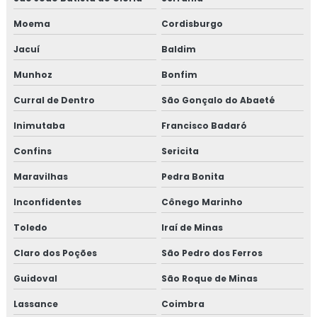
Moema
Cordisburgo
Jacuí
Baldim
Munhoz
Bonfim
Curral de Dentro
São Gonçalo do Abaeté
Inimutaba
Francisco Badaró
Confins
Sericita
Maravilhas
Pedra Bonita
Inconfidentes
Cônego Marinho
Toledo
Iraí de Minas
Claro dos Poções
São Pedro dos Ferros
Guidoval
São Roque de Minas
Lassance
Coimbra