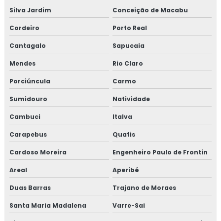
Consultoria em migração da norma GMP+ 2020
Silva Jardim
Conceição de Macabu
Consultoria em migração para versão 6.0 da norma FSSC
Cordeiro
Porto Real
22000
Cantagalo
Sapucaia
Consultoria em norma brc
Mendes
Rio Claro
Porciúncula
Carmo
Consultoria na norma FSSC 22000
Sumidouro
Natividade
Consultoria em plano gerenciamento de resíduos sólidos
Cambuci
Italva
Consultoria em política da qualidade
Carapebus
Quatis
Consultoria em processos e elaboração de relatório de
Cardoso Moreira
Engenheiro Paulo de Frontin
auditoria
Areal
Aperibé
Consultoria em programa 5s
Duas Barras
Trajano de Moraes
Consultoria em rastreabilidade e recall
Santa Maria Madalena
Varre-Sai