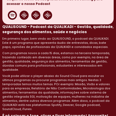
acessar o nosso Podcast
QUALISOUND - Podcast da QUALIKADI - Gestão, qualidade,
segurança dos alimentos, saúde e negócios
Em primeiro lugar, bem vindo ao QUALISOUND, o podcast da QUALIKADI.
Este é um programa que apresenta áudio de entrevistas, dicas, bate
papo, opiniões de profissionais da QUALIKADI e convidados especiais.
Com programas novos a cada 15 dias, estamos na terceira temporada,
trazendo conteúdo em diversas áreas, como por exemplo, na área de
gestão, qualidade, segurança dos alimentos, ferramentas de gestão,
dúvidas comuns para profissionais, estudantes e interessados em
qualidade.
Você pode utilizar o player abaixo do Sound Cloud para escutar os
últimos programas ou procurar programas mais antigos. Nestas 3
temporadas temos muitos temas. POr exemplo: Missão, Visão e valores
para as empresas, Relatório de Não Conformidades, Microbiologia dos
alimentos, ferramentas da qualidade, informações sobre sistema de
gestão integrada SGI, motivação de equipes, mulheres na indústria de
alimentos, dentre outros diversos programas. Além disso, o podcast da
QUALIKADI está nas plataformas Spotify, Deezer, Google podcast,
SoundCloud, iTunes.
É só colocar o fone, clicar e ficar informado! Aproveite!