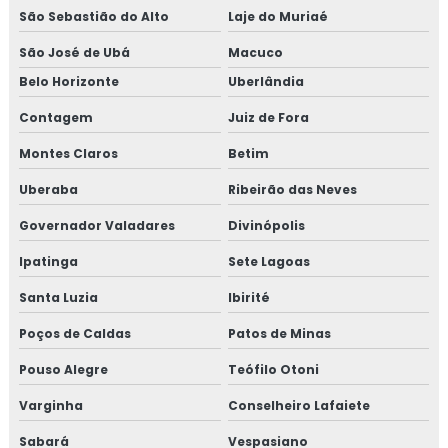
Consultoria em reciclagem auditores internos iso9001
São Sebastião do Alto
Laje do Muriaé
Consultoria em reciclagem equipe HACCP
São José de Ubá
Macuco
Belo Horizonte
Uberlândia
Consultoria em reciclagem sobre segurança dos
Contagem
Juiz de Fora
alimentos
Montes Claros
Betim
Consultoria em registro na anvisa
Uberaba
Ribeirão das Neves
Consultoria em registro de produtos na anvisa
Governador Valadares
Divinópolis
Consultoria em resolução de não conformidades da
Ipatinga
Sete Lagoas
auditoria
Santa Luzia
Ibirité
Consultoria em revisão norma FSSC 22000
Poços de Caldas
Patos de Minas
Consultoria em revisão plano HACCP
Pouso Alegre
Teófilo Otoni
Varginha
Conselheiro Lafaiete
Consultoria em rotulagem de alimentos
Sabará
Vespasiano