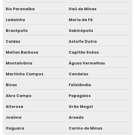
Treinamento em migração para versão 6.0 da norma
Rio Paranaíba
Itaú de Minas
FSSC 22000
Ladainha
Maria da Fé
Treinamento em norma brc
Brazópolis
Sabinópolis
Treinamento em norma FSSC 22000
Caldas
Astolfo Dutra
Treinamento em plano gerenciamento de resíduos
Matias Barbosa
Capitão Enéas
sólidos
Montalvânia
Águas Vermelhas
Treinamento em política da qualidade
Martinho Campos
Candeias
Treinamento em processos e elaboração de relatório de
Bicas
Felixlândia
auditoria
Abre Campo
Papagaios
Treinamento em programa 5s
Alterosa
Grão Mogol
Joaíma
Areado
Treinamento em rastreabilidade e recall
Itaguara
Carmo de Minas
Treinamento em reciclagem auditores internos iso9001