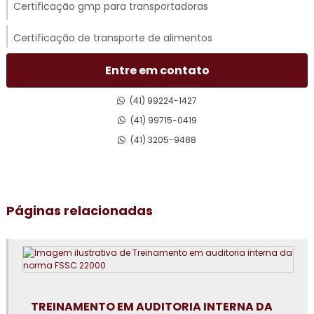
Certificação gmp para transportadoras
Certificação de transporte de alimentos
Certificado gmp para transporte rodoviário
Entre em contato
Consultoria em acompanhamento de auditoria externa
(41) 99224-1427
(41) 99715-0419
Consultoria em adequação para acreditação na iso 17025
(41) 3205-9488
Consultoria para adequação gmp
Consultoria em análise e diagnóstico de cultura
Páginas relacionadas
organizacional
Consultoria em atualização do manual de bpf
Consultoria em auditoria de fornecedores
Consultoria em auditoria interna da norma FSSC 22000
TREINAMENTO EM AUDITORIA INTERNA DA