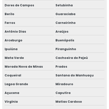
Dores de Campos
Setubinha
Berilo
Guaraciaba
Ferros
Carneirinho
Antônio Dias
Araújos
Arceburgo
Buenópolis
Ipuiúna
Piranguinho
Mata Verde
Cachoeira de Pajeú
Morada Nova de Minas
Prados
Coqueiral
Santana do Manhuaçu
Lagoa Grande
Miradouro
Açucena
Caputira
Virgínia
Matias Cardoso