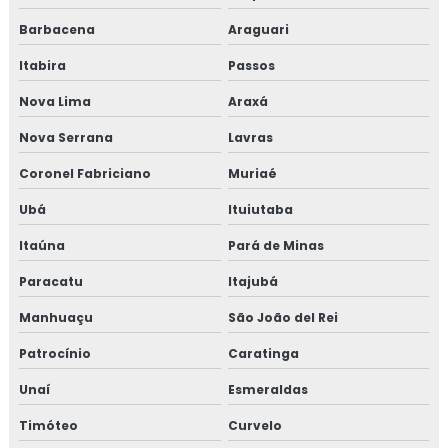
Consultoria em sensibilização programa 5s
Barbacena
Araguari
Consultoria para setor alimentício
Itabira
Passos
Consultoria para setor de alimentos
Nova Lima
Araxá
Nova Serrana
Lavras
Consultoria em sistema de gestão halal
Coronel Fabriciano
Muriaé
Consultoria em transporte de feed materials
Ubá
Ituiutaba
Consultoria em tratamento de não conformidades
Itaúna
Pará de Minas
Consultoria em tratamento de não conformidades e
Paracatu
Itajubá
causas raiz
Manhuaçu
São João del Rei
Curso de 5s para empresas
Patrocínio
Caratinga
Curso auditor interno fssc 22000
Unaí
Esmeraldas
Timóteo
Curvelo
Curso de auditor interno iso