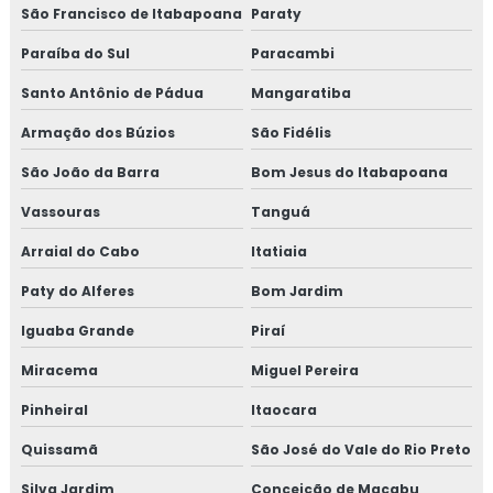
Consultoria em implementação gfsi
São Francisco de Itabapoana
Paraty
Paraíba do Sul
Paracambi
Consultoria em iso 14001
Santo Antônio de Pádua
Mangaratiba
Consultoria em iso 17025
Armação dos Búzios
São Fidélis
Consultoria em iso 9001
São João da Barra
Bom Jesus do Itabapoana
Consultoria em legislação de alimentos
Vassouras
Tanguá
Arraial do Cabo
Itatiaia
Consultoria em manipulação de alimentos
Paty do Alferes
Bom Jardim
Consultoria em manutenção sgq para recertificação
Iguaba Grande
Piraí
Consultoria em mapeamento de processos e gestão de
Miracema
Miguel Pereira
riscos
Pinheiral
Itaocara
Consultoria em microbiologia de alimentos com base em
Quissamã
São José do Vale do Rio Preto
salmonella
Silva Jardim
Conceição de Macabu