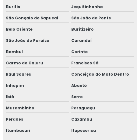
Buritis
Jequitinhonha
Treinamento para coordenadores de equipes de melhoria
São Gonçalo do Sapucaí
São João da Ponte
Treinamento em cultura da segurança de alimentos e
Belo Oriente
Buritizeiro
qualidade
São João do Paraíso
Carandaí
Treinamento em dashboard aplicado à indústria
Bambuí
Corinto
Treinamento para elaboração do plano de HACCP APPCC
Carmo do Cajuru
Francisco Sá
Treinamento em food fraud e food defense
Raul Soares
Conceição do Mato Dentro
Inhapim
Abaeté
Treinamento em formação de auditor interno
Ibiá
Serro
Treinamento em formação de equipe esa
Muzambinho
Paraguaçu
Treinamento em fraud e food defense
Perdões
Caxambu
Treinamento em FSSC 22000
Itambacuri
Itapecerica