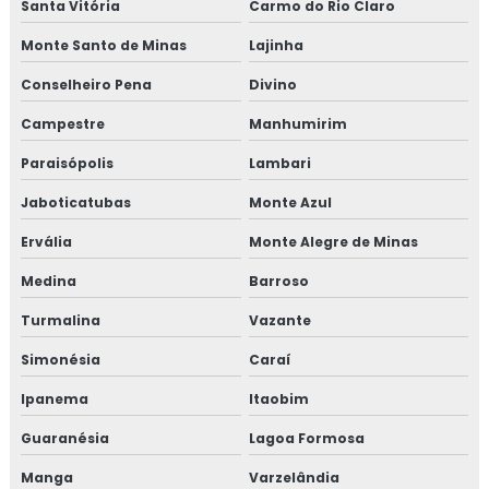
Santa Vitória
Carmo do Rio Claro
Treinamento em gerenciamento de crises recall e
rastreabilidade
Monte Santo de Minas
Lajinha
Conselheiro Pena
Divino
Treinamento em gerenciamento de riscos corporativos
Campestre
Manhumirim
Treinamento em gestão da manutenção
Paraisópolis
Lambari
Treinamento em gestão de fornecedores
Jaboticatubas
Monte Azul
Treinamento em gestão de fornecedores alergênicos
Ervália
Monte Alegre de Minas
Medina
Barroso
Treinamento em global market
Turmalina
Vazante
Treinamento em GMP+
Simonésia
Caraí
Treinamento em GMP+ 2020
Ipanema
Itaobim
Treinamento gmp com certificado
Guaranésia
Lagoa Formosa
Manga
Varzelândia
Treinamento em HACCP