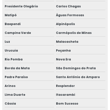
Presidente Olegário
Carlos Chagas
Treinamento em HACCP de acordo com os requisitos do
GMP
Matipó
Águas Formosas
Baependi
Alpinópolis
Treinamento em HACCP APPCC
Campina Verde
Carmópolis de Minas
Treinamento em HACCP APPCC com foco no BRCGS
Luz
Malacacheta
Treinamento em HACCP codex alimentarius
Urucuia
Peçanha
Treinamento em homologação de fornecedor
Rio Pomba
Nova Era
Borda da Mata
São Domingos do Prata
Treinamento em ifs food
Padre Paraíso
Santo Antônio do Amparo
Treinamento em implantação de programa 5s
Arinos
Resplendor
Treinamento em implementação gfsi
Lima Duarte
Itacarambi
Treinamento em indicadores de desempenho
Cássia
Bom Sucesso