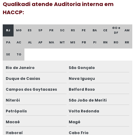
Consultoria para empresa alimentícia
Qualikadi atende Auditoria interna em
HACCP:
Consultoria em food fraud e food defense
GO e
Consultoria em formação de auditor interno
RJ
MG
ES
SP
PR
SC
RS
PE
BA
CE
AM
DF
PA
AC
AL
AP
MA
MT
MS
PB
PI
RN
RO
RR
Consultoria em formação de equipe esa
SE
TO
Consultoria em FSSC 22000
Rio de Janeiro
São Gonçalo
Consultoria em gestão da manutenção
Duque de Caxias
Nova Iguaçu
Consultoria em gestão de fornecedores
Campos dos Goytacazes
Belford Roxo
Consultoria em global market
Niterói
São João de Meriti
Consultoria em GMP+
Petrópolis
Volta Redonda
Macaé
Magé
Consultoria em GMP+ 2020
Itaboraí
Cabo Frio