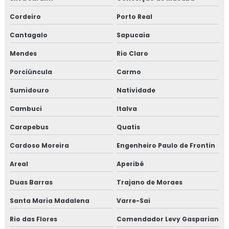
Consultoria em migração da norma GMP+ 2020
Cordeiro
Porto Real
Consultoria em migração para versão 6.0 da norma FSSC
Cantagalo
Sapucaia
22000
Mendes
Rio Claro
Consultoria em norma brc
Porciúncula
Carmo
Consultoria na norma FSSC 22000
Sumidouro
Natividade
Consultoria em plano gerenciamento de resíduos sólidos
Cambuci
Italva
Carapebus
Quatis
Consultoria em política da qualidade
Cardoso Moreira
Engenheiro Paulo de Frontin
Consultoria em processos e elaboração de relatório de
auditoria
Areal
Aperibé
Duas Barras
Trajano de Moraes
Consultoria em programa 5s
Santa Maria Madalena
Varre-Sai
Consultoria em rastreabilidade e recall
Rio das Flores
Comendador Levy Gasparian