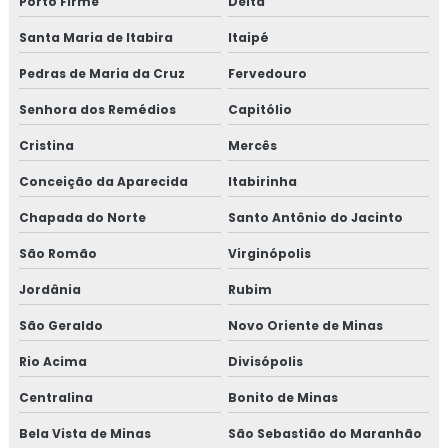
Porto Firme
Delta
Santa Maria de Itabira
Itaipé
Pedras de Maria da Cruz
Fervedouro
Senhora dos Remédios
Capitólio
Cristina
Mercês
Conceição da Aparecida
Itabirinha
Chapada do Norte
Santo Antônio do Jacinto
São Romão
Virginópolis
Jordânia
Rubim
São Geraldo
Novo Oriente de Minas
Rio Acima
Divisópolis
Centralina
Bonito de Minas
Bela Vista de Minas
São Sebastião do Maranhão