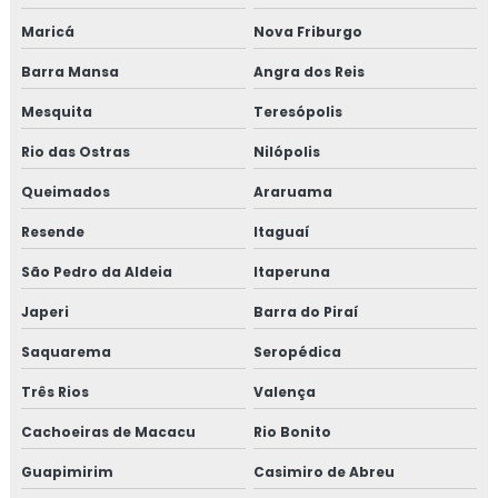
Consultoria em HACCP
Maricá
Nova Friburgo
Consultoria em HACCP de acordo com os requisitos do
Barra Mansa
Angra dos Reis
GMP
Mesquita
Teresópolis
Consultoria em HACCP APPCC
Rio das Ostras
Nilópolis
Consultoria em HACCP APPCC com foco no BRCGS
Queimados
Araruama
Resende
Itaguaí
Consultoria em HACCP codex alimentarius
São Pedro da Aldeia
Itaperuna
Consultoria em homologação de fornecedor
Japeri
Barra do Piraí
Consultoria em homologação de fornecedores e
Saquarema
Seropédica
transportadoras
Três Rios
Valença
Consultoria em ifs food
Cachoeiras de Macacu
Rio Bonito
Consultoria em implantação de programa 5s
Guapimirim
Casimiro de Abreu