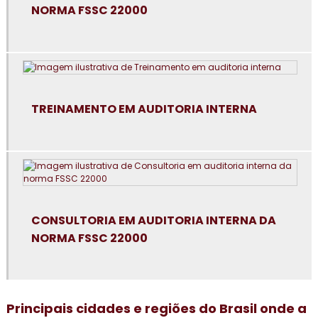
NORMA FSSC 22000
Consultoria em avaliação de fornecedores
Consultoria em boas práticas de fabricação
Consultoria em boas práticas em laboratórios
TREINAMENTO EM AUDITORIA INTERNA
Consultoria para certificação GMP+2020
Consultoria em controle de alergênicos
Consultoria em cultura da segurança de alimentos e
qualidade
CONSULTORIA EM AUDITORIA INTERNA DA
Consultoria em dashboard aplicado à indústria
NORMA FSSC 22000
Consultoria em diagnóstico esg
Consultoria para elaboração do plano de HACCP APPCC
Principais cidades e regiões do Brasil onde a