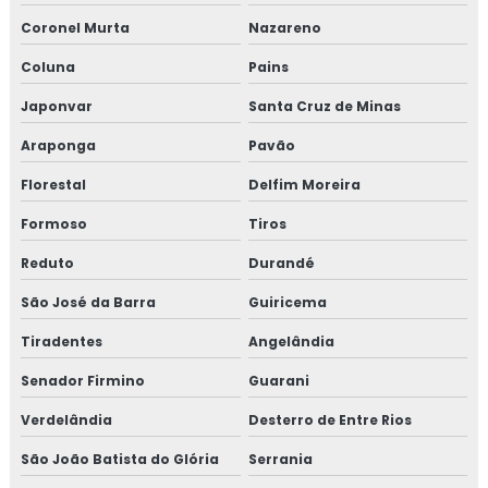
Coronel Murta
Nazareno
Coluna
Pains
Japonvar
Santa Cruz de Minas
Araponga
Pavão
Florestal
Delfim Moreira
Formoso
Tiros
Reduto
Durandé
São José da Barra
Guiricema
Tiradentes
Angelândia
Senador Firmino
Guarani
Verdelândia
Desterro de Entre Rios
São João Batista do Glória
Serrania