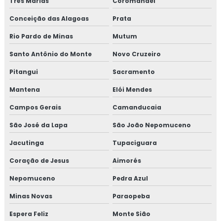
Três Marias
Coromandel
Treinamento em atualização do manual de bpf
Conceição das Alagoas
Prata
Rio Pardo de Minas
Mutum
Treinamento em auditoria de fornecedores
Santo Antônio do Monte
Novo Cruzeiro
Treinamento em auditoria interna
Pitangui
Sacramento
Treinamento em auditoria interna da norma FSSC 22000
Mantena
Elói Mendes
Treinamento em avaliação de fornecedores
Campos Gerais
Camanducaia
São José da Lapa
São João Nepomuceno
Treinamento em boas práticas de fabricação
Jacutinga
Tupaciguara
Treinamento em boas práticas em laboratórios
Coração de Jesus
Aimorés
Treinamento em certificação GMP+2020
Nepomuceno
Pedra Azul
Treinamento em controle de alergênicos
Minas Novas
Paraopeba
Espera Feliz
Monte Sião
Treinamento em controle de pragas