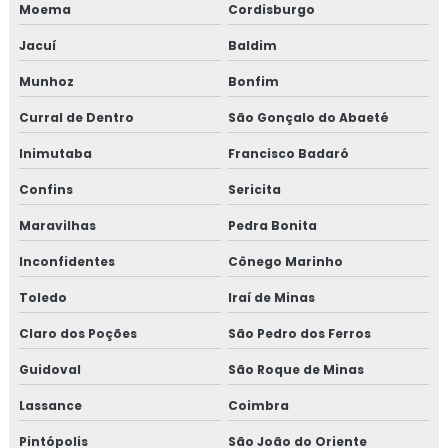
Moema
Cordisburgo
Jacuí
Baldim
Munhoz
Bonfim
Curral de Dentro
São Gonçalo do Abaeté
Inimutaba
Francisco Badaró
Confins
Sericita
Maravilhas
Pedra Bonita
Inconfidentes
Cônego Marinho
Toledo
Iraí de Minas
Claro dos Poções
São Pedro dos Ferros
Guidoval
São Roque de Minas
Lassance
Coimbra
Pintópolis
São João do Oriente