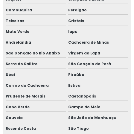
Treinamento em transporte de feed materials
Cambuquira
Perdigão
Teixeiras
Cristais
Treinamento em tratamento de não conformidades
Mato Verde
Iapu
Treinamento em tratamento de não conformidades e
Andrelândia
Cachoeira de Minas
causas raiz
São Gonçalo do Rio Abaixo
Virgem da Lapa
Serra do Salitre
São Gonçalo do Pará
Ubaí
Piraúba
Carmo da Cachoeira
Estiva
Prudente de Morais
Caetanópolis
Cabo Verde
Campo do Meio
Gouveia
São João do Manhuaçu
Resende Costa
São Tiago