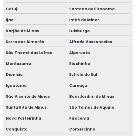
Catuji
Santana de Pirapama
Ijaci
Imbé de Minas
Varjão de Minas
Luisburgo
Serra dos Aimorés
Alfredo Vasconcelos
São Thomé das Letras
Alpercata
Montezuma
Riachinho
Dionísio
Estrela do Sul
Iguatama
Careaçu
São Vicente de Minas
Bom Jardim de Minas
Santa Rita de Minas
São Tomás de Aquino
Nova Porteirinha
Piracema
Conquista
Comercinho