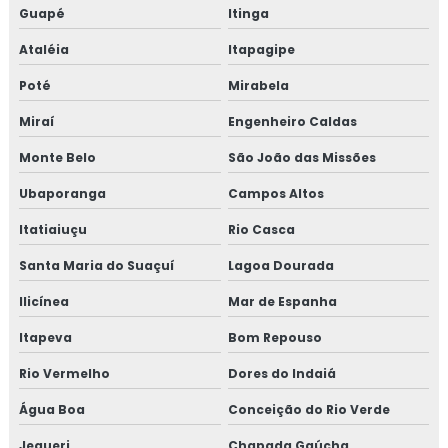
Guapé
Itinga
Treinamento em reciclagem equipe HACCP
Ataléia
Itapagipe
Treinamento em reciclagem sobre segurança dos
Poté
Mirabela
alimentos
Miraí
Engenheiro Caldas
Treinamento em revisão norma FSSC 22000
Monte Belo
São João das Missões
Treinamento em revisão plano HACCP
Ubaporanga
Campos Altos
Itatiaiuçu
Rio Casca
Treinamento em rotinas administrativas de assuntos
regulatórios
Santa Maria do Suaçuí
Lagoa Dourada
Treinamento em rotulagem de alimentos
Ilicínea
Mar de Espanha
Itapeva
Bom Repouso
Treinamento em sensibilização de bpf
Rio Vermelho
Dores do Indaiá
Treinamento em sensibilização programa 5s
Água Boa
Conceição do Rio Verde
Treinamento em sistema de gestão halal
Jequeri
Chapada Gaúcha