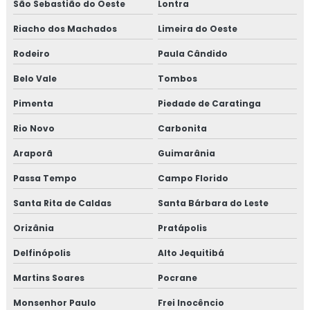
São Sebastião do Oeste
Lontra
Riacho dos Machados
Limeira do Oeste
Rodeiro
Paula Cândido
Belo Vale
Tombos
Pimenta
Piedade de Caratinga
Rio Novo
Carbonita
Araporã
Guimarânia
Passa Tempo
Campo Florido
Santa Rita de Caldas
Santa Bárbara do Leste
Orizânia
Pratápolis
Delfinópolis
Alto Jequitibá
Martins Soares
Pocrane
Monsenhor Paulo
Frei Inocêncio