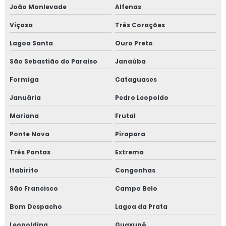
João Monlevade
Alfenas
Curso auditor interno iso 14001
Viçosa
Três Corações
Curso de auditor interno iso 9001
Lagoa Santa
Ouro Preto
Curso de auditor iso 9001
São Sebastião do Paraíso
Janaúba
Formiga
Cataguases
Curso de boas práticas de fabricação
Januária
Pedro Leopoldo
Curso de bpf
Mariana
Frutal
Curso de bpf para indústria de alimentos
Ponte Nova
Pirapora
Curso fssc
Três Pontas
Extrema
Itabirito
Congonhas
Curso fssc 22000 online
São Francisco
Campo Belo
Curso gerenciamento de resíduos
Bom Despacho
Lagoa da Prata
Curso de gerenciamento de resíduos sólidos
Leopoldina
Guaxupé