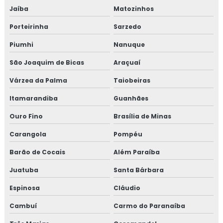
Jaíba
Matozinhos
Empresa de curso gmp
Porteirinha
Sarzedo
Empresa de treinamento para empresa alimentícia
Piumhi
Nanuque
Empresa de treinamento para setor alimentício
São Joaquim de Bicas
Araçuaí
Várzea da Palma
Taiobeiras
Empresa de treinamento para setor de alimentos
Itamarandiba
Guanhães
Gmp para transporte de cargas
Ouro Fino
Brasília de Minas
Treinamento em adequação para acreditação na iso
Carangola
Pompéu
17025
Barão de Cocais
Além Paraíba
Treinamento em análise crítica de laudos de calibração
Juatuba
Santa Bárbara
Treinamento em análise e diagnóstico de cultura
Espinosa
Cláudio
organizacional
Cambuí
Carmo do Paranaíba
Treinamento em análise sensorial