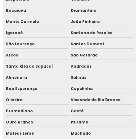
Curso de gestão de resíduos
Bocaiuva
Diamantina
Monte Carmelo
João Pinheiro
Curso de gestão de resíduos sólidos
Igarapé
Santana do Paraíso
Curso gmp para transportadoras
São Lourenço
Santos Dumont
Curso iso 17025 online
Arcos
São Gotardo
Curso de rotulagem nutricional
Santa Rita do Sapucaí
Andradas
Almenara
Salinas
Curso de rotulagem nutricional online
Boa Esperança
Capelinha
Empresa de consultoria para empresa alimentícia
Oliveira
Visconde do Rio Branco
Empresa de consultoria gmp
Brumadinho
Caeté
Empresa de consultoria para setor alimentício
Ouro Branco
Iturama
Mateus Leme
Machado
Empresa de consultoria para setor de alimentos