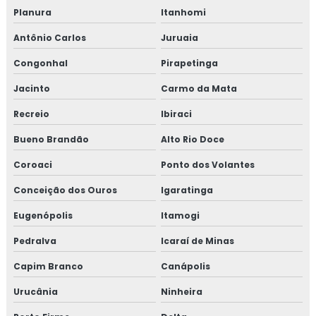
Planura
Itanhomi
Antônio Carlos
Juruaia
Congonhal
Pirapetinga
Jacinto
Carmo da Mata
Recreio
Ibiraci
Bueno Brandão
Alto Rio Doce
Coroaci
Ponto dos Volantes
Conceição dos Ouros
Igaratinga
Eugenópolis
Itamogi
Pedralva
Icaraí de Minas
Capim Branco
Canápolis
Urucânia
Ninheira