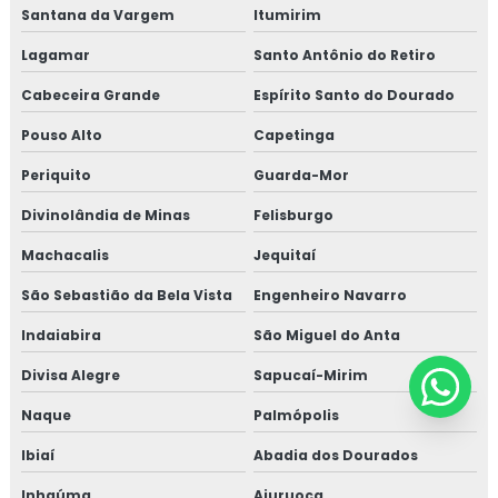
Santana da Vargem
Itumirim
Lagamar
Santo Antônio do Retiro
Cabeceira Grande
Espírito Santo do Dourado
Pouso Alto
Capetinga
Periquito
Guarda-Mor
Divinolândia de Minas
Felisburgo
Machacalis
Jequitaí
São Sebastião da Bela Vista
Engenheiro Navarro
Indaiabira
São Miguel do Anta
Divisa Alegre
Sapucaí-Mirim
Naque
Palmópolis
Ibiaí
Abadia dos Dourados
Inhaúma
Aiuruoca