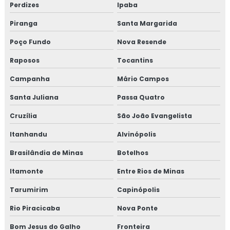
Perdizes
Ipaba
Treinamento em iso 14001
Piranga
Santa Margarida
Treinamento em iso 17025
Poço Fundo
Nova Resende
Treinamento em iso 9001
Raposos
Tocantins
Treinamento em legislação de alimentos
Campanha
Mário Campos
Santa Juliana
Passa Quatro
Treinamento em manipulação de alimentos
Cruzília
São João Evangelista
Treinamento em mapeamento de processos e gestão de
riscos
Itanhandu
Alvinópolis
Brasilândia de Minas
Botelhos
Treinamento em microbiologia de alimento
Itamonte
Entre Rios de Minas
Treinamento em microbiologia de alimentos com base
Tarumirim
Capinópolis
em salmonella
Rio Piracicaba
Nova Ponte
Treinamento em migração da norma GMP+ 2020
Bom Jesus do Galho
Fronteira