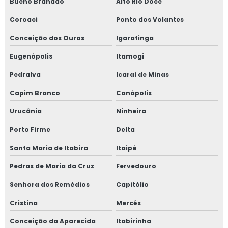
Bueno Brandão
Alto Rio Doce
Coroaci
Ponto dos Volantes
Conceição dos Ouros
Igaratinga
Eugenópolis
Itamogi
Pedralva
Icaraí de Minas
Capim Branco
Canápolis
Urucânia
Ninheira
Porto Firme
Delta
Santa Maria de Itabira
Itaipé
Pedras de Maria da Cruz
Fervedouro
Senhora dos Remédios
Capitólio
Cristina
Mercês
Conceição da Aparecida
Itabirinha