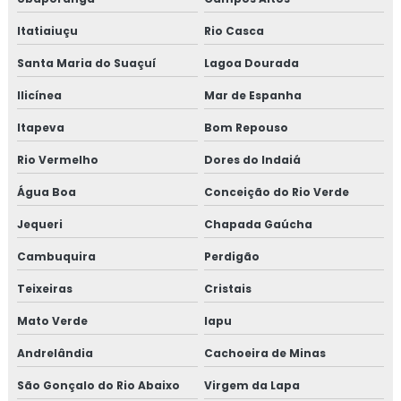
Treinamento em revisão norma FSSC 22000
Itatiaiuçu
Rio Casca
Santa Maria do Suaçuí
Lagoa Dourada
Treinamento em revisão plano HACCP
Ilicínea
Mar de Espanha
Treinamento em rotinas administrativas de assuntos
Itapeva
Bom Repouso
regulatórios
Rio Vermelho
Dores do Indaiá
Treinamento em rotulagem de alimentos
Água Boa
Conceição do Rio Verde
Treinamento em sensibilização de bpf
Jequeri
Chapada Gaúcha
Treinamento em sensibilização programa 5s
Cambuquira
Perdigão
Teixeiras
Cristais
Treinamento em sistema de gestão halal
Mato Verde
Iapu
Treinamento em transporte de feed materials
Andrelândia
Cachoeira de Minas
Treinamento em tratamento de não conformidades
São Gonçalo do Rio Abaixo
Virgem da Lapa