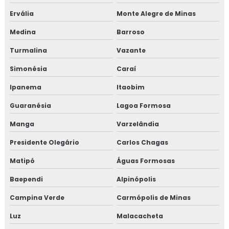
Treinamento em gestão da manutenção
Ervália
Monte Alegre de Minas
Treinamento em gestão de fornecedores
Medina
Barroso
Turmalina
Vazante
Treinamento em gestão de fornecedores alergênicos
Simonésia
Caraí
Treinamento em global market
Ipanema
Itaobim
Treinamento em GMP+
Guaranésia
Lagoa Formosa
Treinamento em GMP+ 2020
Manga
Varzelândia
Presidente Olegário
Carlos Chagas
Treinamento gmp com certificado
Matipó
Águas Formosas
Treinamento em HACCP
Baependi
Alpinópolis
Treinamento em HACCP de acordo com os requisitos do
Campina Verde
Carmópolis de Minas
GMP
Luz
Malacacheta
Treinamento em HACCP APPCC