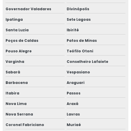
alimentos
Governador Valadares
Divinópolis
Consultoria em registro na anvisa
Ipatinga
Sete Lagoas
Consultoria em registro de produtos na anvisa
Santa Luzia
Ibirité
Poços de Caldas
Patos de Minas
Consultoria em resolução de não conformidades da
auditoria
Pouso Alegre
Teófilo Otoni
Consultoria em revisão norma FSSC 22000
Varginha
Conselheiro Lafaiete
Sabará
Vespasiano
Consultoria em revisão plano HACCP
Barbacena
Araguari
Consultoria em rotulagem de alimentos
Itabira
Passos
Consultoria em sensibilização programa 5s
Nova Lima
Araxá
Consultoria para setor alimentício
Nova Serrana
Lavras
Coronel Fabriciano
Muriaé
Consultoria para setor de alimentos