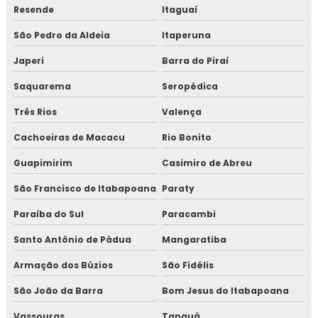
Consultoria em HACCP APPCC
Resende
Itaguaí
São Pedro da Aldeia
Itaperuna
Consultoria em HACCP APPCC com foco no BRCGS
Japeri
Barra do Piraí
Consultoria em HACCP codex alimentarius
Saquarema
Seropédica
Consultoria em homologação de fornecedor
Três Rios
Valença
Consultoria em homologação de fornecedores e
Cachoeiras de Macacu
Rio Bonito
transportadoras
Guapimirim
Casimiro de Abreu
Consultoria em ifs food
São Francisco de Itabapoana
Paraty
Paraíba do Sul
Paracambi
Consultoria em implantação de programa 5s
Santo Antônio de Pádua
Mangaratiba
Consultoria em implementação gfsi
Armação dos Búzios
São Fidélis
Consultoria em iso 14001
São João da Barra
Bom Jesus do Itabapoana
Consultoria em iso 17025
Vassouras
Tanguá