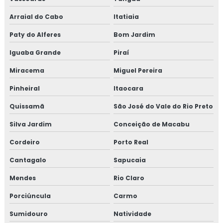
Arraial do Cabo
Itatiaia
Consultoria em iso 9001
Paty do Alferes
Bom Jardim
Consultoria em legislação de alimentos
Iguaba Grande
Piraí
Consultoria em manipulação de alimentos
Miracema
Miguel Pereira
Consultoria em manutenção sgq para recertificação
Pinheiral
Itaocara
Quissamã
São José do Vale do Rio Preto
Consultoria em mapeamento de processos e gestão de
riscos
Silva Jardim
Conceição de Macabu
Consultoria em microbiologia de alimentos com base em
Cordeiro
Porto Real
salmonella
Cantagalo
Sapucaia
Consultoria em migração da norma GMP+ 2020
Mendes
Rio Claro
Consultoria em migração para versão 6.0 da norma FSSC
Porciúncula
Carmo
22000
Sumidouro
Natividade