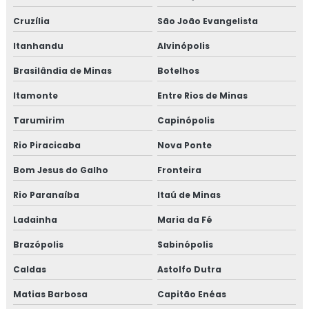
Cruzília
São João Evangelista
Treinamento em legislação de alimentos
Itanhandu
Alvinópolis
Treinamento em manipulação de alimentos
Brasilândia de Minas
Botelhos
Treinamento em mapeamento de processos e gestão de
Itamonte
Entre Rios de Minas
riscos
Tarumirim
Capinópolis
Treinamento em microbiologia de alimento
Rio Piracicaba
Nova Ponte
Treinamento em microbiologia de alimentos com base
Bom Jesus do Galho
Fronteira
em salmonella
Rio Paranaíba
Itaú de Minas
Treinamento em migração da norma GMP+ 2020
Ladainha
Maria da Fé
Treinamento em migração para versão 6.0 da norma
Brazópolis
Sabinópolis
FSSC 22000
Caldas
Astolfo Dutra
Treinamento em norma brc
Matias Barbosa
Capitão Enéas