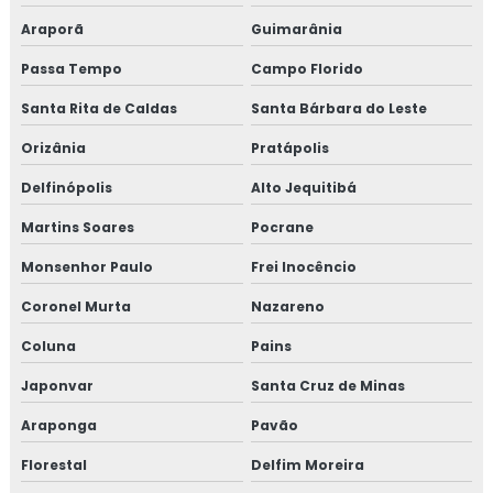
Araporã
Guimarânia
Passa Tempo
Campo Florido
Santa Rita de Caldas
Santa Bárbara do Leste
Orizânia
Pratápolis
Delfinópolis
Alto Jequitibá
Martins Soares
Pocrane
Monsenhor Paulo
Frei Inocêncio
Coronel Murta
Nazareno
Coluna
Pains
Japonvar
Santa Cruz de Minas
Araponga
Pavão
Florestal
Delfim Moreira