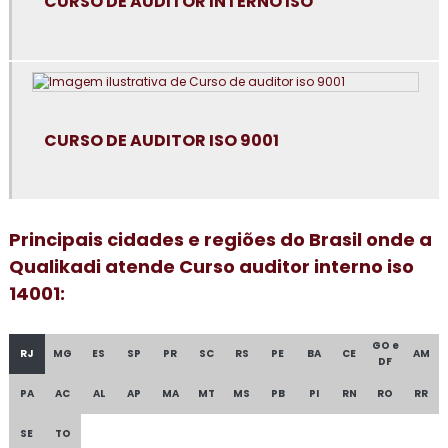
CURSO DE AUDITOR INTERNO ISO
Consultoria em boas práticas em laboratórios
Consultoria para certificação GMP+2020
Consultoria em controle de alergênicos
CURSO DE AUDITOR ISO 9001
Consultoria em cultura da segurança de alimentos e
qualidade
Consultoria em dashboard aplicado à indústria
Principais cidades e regiões do Brasil onde a
Consultoria em diagnóstico esg
Qualikadi atende Curso auditor interno iso
14001:
Consultoria para elaboração do plano de HACCP APPCC
GO e
Consultoria para empresa alimentícia
RJ
MG
ES
SP
PR
SC
RS
PE
BA
CE
AM
DF
Consultoria em food fraud e food defense
PA
AC
AL
AP
MA
MT
MS
PB
PI
RN
RO
RR
SE
TO
Consultoria em formação de auditor interno