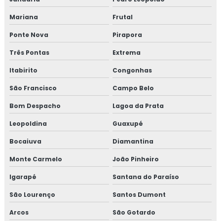
Curso de auditor iso 9001
Mariana
Frutal
Curso de boas práticas de fabricação
Ponte Nova
Pirapora
Curso de bpf
Três Pontas
Extrema
Itabirito
Congonhas
Curso de bpf para indústria de alimentos
São Francisco
Campo Belo
Curso fssc
Bom Despacho
Lagoa da Prata
Curso fssc 22000 online
Leopoldina
Guaxupé
Curso gerenciamento de resíduos
Bocaiuva
Diamantina
Monte Carmelo
João Pinheiro
Curso de gerenciamento de resíduos sólidos
Igarapé
Santana do Paraíso
Curso de gestão de resíduos
São Lourenço
Santos Dumont
Curso de gestão de resíduos sólidos
Arcos
São Gotardo