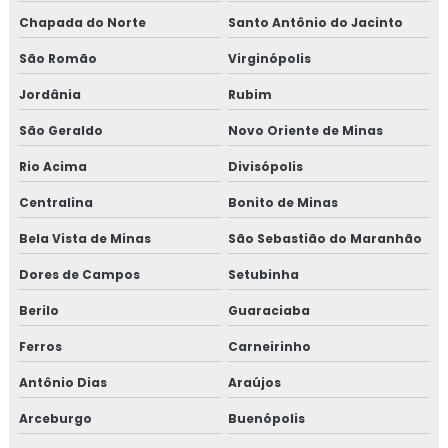
Chapada do Norte
Santo Antônio do Jacinto
São Romão
Virginópolis
Jordânia
Rubim
São Geraldo
Novo Oriente de Minas
Rio Acima
Divisópolis
Centralina
Bonito de Minas
Bela Vista de Minas
São Sebastião do Maranhão
Dores de Campos
Setubinha
Berilo
Guaraciaba
Ferros
Carneirinho
Antônio Dias
Araújos
Arceburgo
Buenópolis