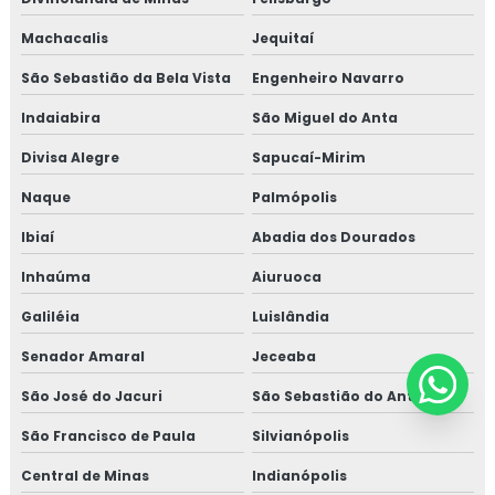
Machacalis
Jequitaí
São Sebastião da Bela Vista
Engenheiro Navarro
Indaiabira
São Miguel do Anta
Divisa Alegre
Sapucaí-Mirim
Naque
Palmópolis
Ibiaí
Abadia dos Dourados
Inhaúma
Aiuruoca
Galiléia
Luislândia
Senador Amaral
Jeceaba
São José do Jacuri
São Sebastião do Anta
São Francisco de Paula
Silvianópolis
Central de Minas
Indianópolis