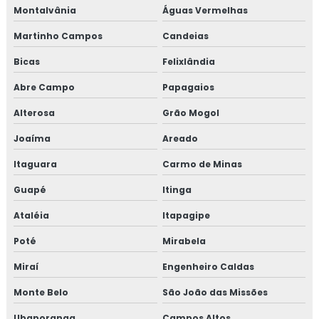
Treinamento em norma FSSC 22000
Montalvânia
Águas Vermelhas
Martinho Campos
Candeias
Treinamento em plano gerenciamento de resíduos
sólidos
Bicas
Felixlândia
Abre Campo
Papagaios
Treinamento em política da qualidade
Alterosa
Grão Mogol
Treinamento em processos e elaboração de relatório de
auditoria
Joaíma
Areado
Itaguara
Carmo de Minas
Treinamento em programa 5s
Guapé
Itinga
Treinamento em rastreabilidade e recall
Ataléia
Itapagipe
Treinamento em reciclagem auditores internos iso9001
Poté
Mirabela
Treinamento em reciclagem equipe HACCP
Miraí
Engenheiro Caldas
Monte Belo
São João das Missões
Treinamento em reciclagem sobre segurança dos
alimentos
Ubaporanga
Campos Altos