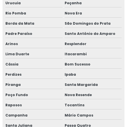
Urucuia
Peçanha
Treinamento em HACCP APPCC com foco no BRCGS
Rio Pomba
Nova Era
Treinamento em HACCP codex alimentarius
Borda da Mata
São Domingos do Prata
Padre Paraíso
Santo Antônio do Amparo
Treinamento em homologação de fornecedor
Arinos
Resplendor
Treinamento em ifs food
Lima Duarte
Itacarambi
Treinamento em implantação de programa 5s
Cássia
Bom Sucesso
Treinamento em implementação gfsi
Perdizes
Ipaba
Piranga
Santa Margarida
Treinamento em indicadores de desempenho
Poço Fundo
Nova Resende
Treinamento em iso 14001
Raposos
Tocantins
Treinamento em iso 17025
Campanha
Mário Campos
Treinamento em iso 9001
Santa Juliana
Passa Quatro