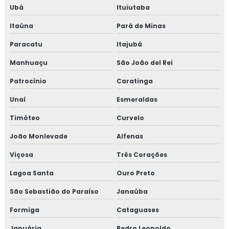
Ubá
Ituiutaba
Consultoria em sistema de gestão halal
Itaúna
Pará de Minas
Consultoria em transporte de feed materials
Paracatu
Itajubá
Consultoria em tratamento de não conformidades
Manhuaçu
São João del Rei
Patrocínio
Caratinga
Consultoria em tratamento de não conformidades e
causas raiz
Unaí
Esmeraldas
Timóteo
Curvelo
Curso de 5s para empresas
João Monlevade
Alfenas
Curso auditor interno fssc 22000
Viçosa
Três Corações
Curso de auditor interno iso
Lagoa Santa
Ouro Preto
Curso auditor interno iso 14001
São Sebastião do Paraíso
Janaúba
Formiga
Cataguases
Curso de auditor interno iso 9001
Januária
Pedro Leopoldo