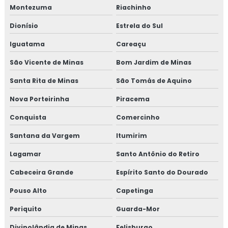
Montezuma
Riachinho
Dionísio
Estrela do Sul
Iguatama
Careaçu
São Vicente de Minas
Bom Jardim de Minas
Santa Rita de Minas
São Tomás de Aquino
Nova Porteirinha
Piracema
Conquista
Comercinho
Santana da Vargem
Itumirim
Lagamar
Santo Antônio do Retiro
Cabeceira Grande
Espírito Santo do Dourado
Pouso Alto
Capetinga
Periquito
Guarda-Mor
Divinolândia de Minas
Felisburgo