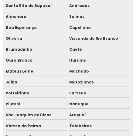
Curso gmp para transportadoras
Santa Rita do Sapucaí
Andradas
Almenara
Salinas
Curso iso 17025 online
Boa Esperança
Capelinha
Curso de rotulagem nutricional
Oliveira
Visconde do Rio Branco
Curso de rotulagem nutricional online
Brumadinho
Caeté
Empresa de consultoria para empresa alimentícia
Ouro Branco
Iturama
Mateus Leme
Machado
Empresa de consultoria gmp
Jaíba
Matozinhos
Empresa de consultoria para setor alimentício
Porteirinha
Sarzedo
Empresa de consultoria para setor de alimentos
Piumhi
Nanuque
Empresa de curso gmp
São Joaquim de Bicas
Araçuaí
Várzea da Palma
Taiobeiras
Empresa de treinamento para empresa alimentícia