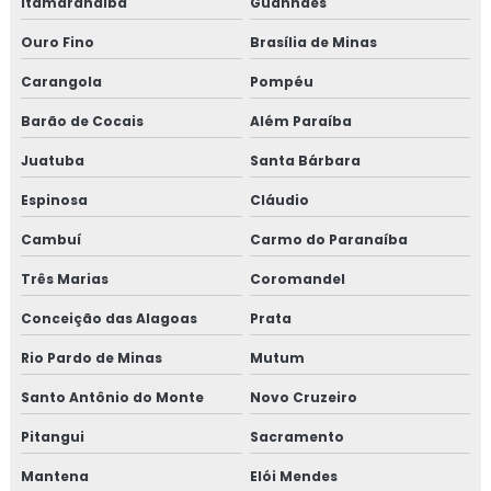
Itamarandiba
Guanhães
Empresa de treinamento para setor alimentício
Ouro Fino
Brasília de Minas
Empresa de treinamento para setor de alimentos
Carangola
Pompéu
Gmp para transporte de cargas
Barão de Cocais
Além Paraíba
Juatuba
Santa Bárbara
Treinamento em adequação para acreditação na iso
17025
Espinosa
Cláudio
Treinamento em análise crítica de laudos de calibração
Cambuí
Carmo do Paranaíba
Três Marias
Coromandel
Treinamento em análise e diagnóstico de cultura
organizacional
Conceição das Alagoas
Prata
Treinamento em análise sensorial
Rio Pardo de Minas
Mutum
Santo Antônio do Monte
Novo Cruzeiro
Treinamento em atualização do manual de bpf
Pitangui
Sacramento
Treinamento em auditoria de fornecedores
Mantena
Elói Mendes