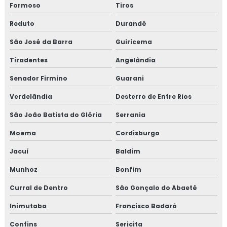
Formoso
Tiros
Reduto
Durandé
São José da Barra
Guiricema
Tiradentes
Angelândia
Senador Firmino
Guarani
Verdelândia
Desterro de Entre Rios
São João Batista do Glória
Serrania
Moema
Cordisburgo
Jacuí
Baldim
Munhoz
Bonfim
Curral de Dentro
São Gonçalo do Abaeté
Inimutaba
Francisco Badaró
Confins
Sericita