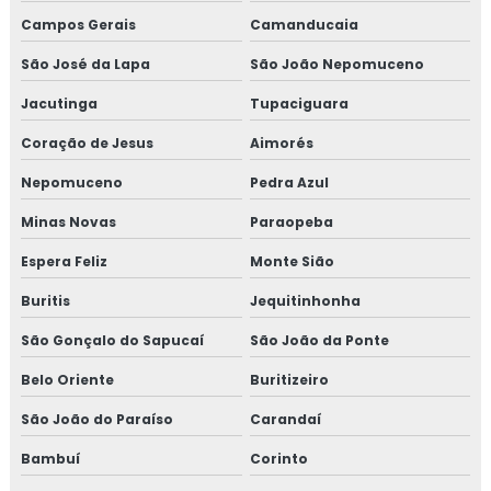
Treinamento em auditoria interna
Campos Gerais
Camanducaia
Treinamento em auditoria interna da norma FSSC 22000
São José da Lapa
São João Nepomuceno
Jacutinga
Tupaciguara
Treinamento em avaliação de fornecedores
Coração de Jesus
Aimorés
Treinamento em boas práticas de fabricação
Nepomuceno
Pedra Azul
Treinamento em boas práticas em laboratórios
Minas Novas
Paraopeba
Treinamento em certificação GMP+2020
Espera Feliz
Monte Sião
Buritis
Jequitinhonha
Treinamento em controle de alergênicos
São Gonçalo do Sapucaí
São João da Ponte
Treinamento em controle de pragas
Belo Oriente
Buritizeiro
Treinamento para coordenadores de equipes de melhoria
São João do Paraíso
Carandaí
Treinamento em cultura da segurança de alimentos e
Bambuí
Corinto
qualidade