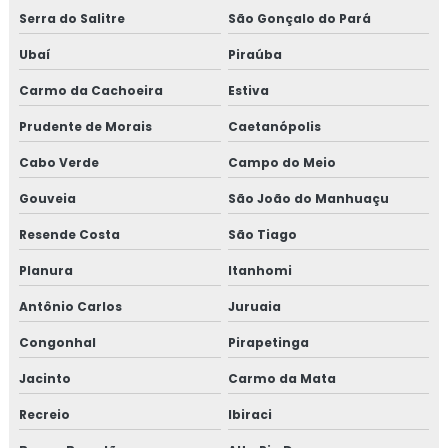
Treinamento em tratamento de não conformidades e
Serra do Salitre
São Gonçalo do Pará
causas raiz
Ubaí
Piraúba
Carmo da Cachoeira
Estiva
Prudente de Morais
Caetanópolis
Cabo Verde
Campo do Meio
Gouveia
São João do Manhuaçu
Resende Costa
São Tiago
Planura
Itanhomi
Antônio Carlos
Juruaia
Congonhal
Pirapetinga
Jacinto
Carmo da Mata
Recreio
Ibiraci