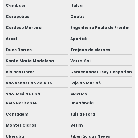
Consultoria em norma brc
Cambuci
Italva
Carapebus
Quatis
Consultoria na norma FSSC 22000
Cardoso Moreira
Engenheiro Paulo de Frontin
Consultoria em plano gerenciamento de resíduos sólidos
Areal
Aperibé
Consultoria em política da qualidade
Duas Barras
Trajano de Moraes
Consultoria em processos e elaboração de relatório de
Santa Maria Madalena
Varre-Sai
auditoria
Rio das Flores
Comendador Levy Gasparian
Consultoria em programa 5s
São Sebastião do Alto
Laje do Muriaé
Consultoria em rastreabilidade e recall
São José de Ubá
Macuco
Belo Horizonte
Uberlândia
Consultoria em reciclagem auditores internos iso9001
Contagem
Juiz de Fora
Consultoria em reciclagem equipe HACCP
Montes Claros
Betim
Consultoria em reciclagem sobre segurança dos
Uberaba
Ribeirão das Neves