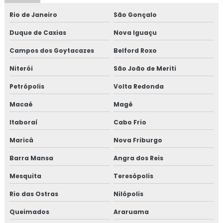
Rio de Janeiro
São Gonçalo
Consultoria em formação de equipe esa
Duque de Caxias
Nova Iguaçu
Consultoria em FSSC 22000
Campos dos Goytacazes
Belford Roxo
Consultoria em gestão da manutenção
Niterói
São João de Meriti
Consultoria em gestão de fornecedores
Petrópolis
Volta Redonda
Macaé
Magé
Consultoria em global market
Itaboraí
Cabo Frio
Consultoria em GMP+
Maricá
Nova Friburgo
Consultoria em GMP+ 2020
Barra Mansa
Angra dos Reis
Consultoria em HACCP
Mesquita
Teresópolis
Rio das Ostras
Nilópolis
Consultoria em HACCP de acordo com os requisitos do
GMP
Queimados
Araruama