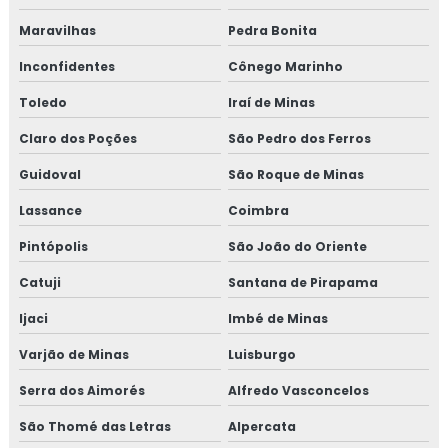
Maravilhas
Pedra Bonita
Inconfidentes
Cônego Marinho
Toledo
Iraí de Minas
Claro dos Poções
São Pedro dos Ferros
Guidoval
São Roque de Minas
Lassance
Coimbra
Pintópolis
São João do Oriente
Catuji
Santana de Pirapama
Ijaci
Imbé de Minas
Varjão de Minas
Luisburgo
Serra dos Aimorés
Alfredo Vasconcelos
São Thomé das Letras
Alpercata