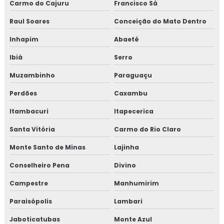
Carmo do Cajuru
Francisco Sá
Treinamento em dashboard aplicado à indústria
Raul Soares
Conceição do Mato Dentro
Inhapim
Abaeté
Treinamento para elaboração do plano de HACCP APPCC
Ibiá
Serro
Treinamento em food fraud e food defense
Muzambinho
Paraguaçu
Treinamento em formação de auditor interno
Perdões
Caxambu
Treinamento em formação de equipe esa
Itambacuri
Itapecerica
Santa Vitória
Carmo do Rio Claro
Treinamento em fraud e food defense
Monte Santo de Minas
Lajinha
Treinamento em FSSC 22000
Conselheiro Pena
Divino
Treinamento em gerenciamento de crises recall e
Campestre
Manhumirim
rastreabilidade
Paraisópolis
Lambari
Treinamento em gerenciamento de riscos corporativos
Jaboticatubas
Monte Azul