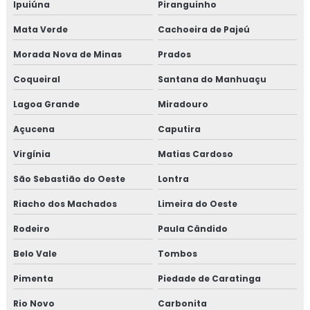
Ipuiúna
Piranguinho
Mata Verde
Cachoeira de Pajeú
Morada Nova de Minas
Prados
Coqueiral
Santana do Manhuaçu
Lagoa Grande
Miradouro
Açucena
Caputira
Virgínia
Matias Cardoso
São Sebastião do Oeste
Lontra
Riacho dos Machados
Limeira do Oeste
Rodeiro
Paula Cândido
Belo Vale
Tombos
Pimenta
Piedade de Caratinga
Rio Novo
Carbonita