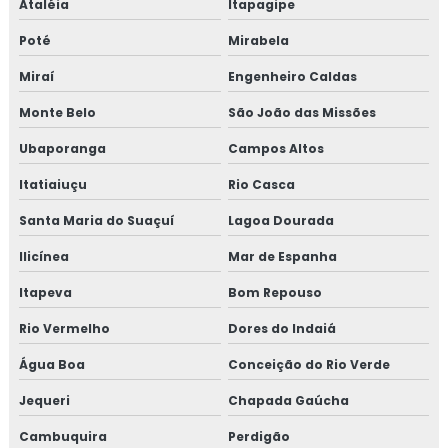
Ataléia
Itapagipe
alimentos
Poté
Mirabela
Treinamento em revisão norma FSSC 22000
Miraí
Engenheiro Caldas
Treinamento em revisão plano HACCP
Monte Belo
São João das Missões
Treinamento em rotinas administrativas de assuntos
Ubaporanga
Campos Altos
regulatórios
Itatiaiuçu
Rio Casca
Treinamento em rotulagem de alimentos
Santa Maria do Suaçuí
Lagoa Dourada
Treinamento em sensibilização de bpf
Ilicínea
Mar de Espanha
Itapeva
Bom Repouso
Treinamento em sensibilização programa 5s
Rio Vermelho
Dores do Indaiá
Treinamento em sistema de gestão halal
Água Boa
Conceição do Rio Verde
Treinamento em transporte de feed materials
Jequeri
Chapada Gaúcha
Treinamento em tratamento de não conformidades
Cambuquira
Perdigão