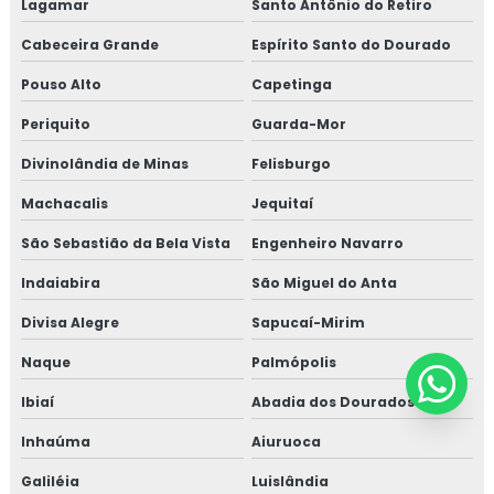
Lagamar
Santo Antônio do Retiro
Cabeceira Grande
Espírito Santo do Dourado
Pouso Alto
Capetinga
Periquito
Guarda-Mor
Divinolândia de Minas
Felisburgo
Machacalis
Jequitaí
São Sebastião da Bela Vista
Engenheiro Navarro
Indaiabira
São Miguel do Anta
Divisa Alegre
Sapucaí-Mirim
Naque
Palmópolis
Ibiaí
Abadia dos Dourados
Inhaúma
Aiuruoca
Galiléia
Luislândia