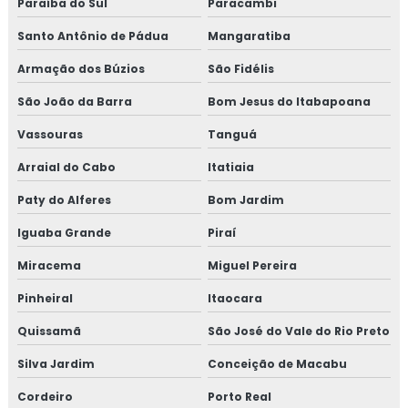
Paraíba do Sul
Paracambi
Consultoria em iso 17025
Santo Antônio de Pádua
Mangaratiba
Consultoria em iso 9001
Armação dos Búzios
São Fidélis
Consultoria em legislação de alimentos
São João da Barra
Bom Jesus do Itabapoana
Consultoria em manipulação de alimentos
Vassouras
Tanguá
Arraial do Cabo
Itatiaia
Consultoria em manutenção sgq para recertificação
Paty do Alferes
Bom Jardim
Consultoria em mapeamento de processos e gestão de
Iguaba Grande
Piraí
riscos
Miracema
Miguel Pereira
Consultoria em microbiologia de alimentos com base em
salmonella
Pinheiral
Itaocara
Quissamã
São José do Vale do Rio Preto
Consultoria em migração da norma GMP+ 2020
Silva Jardim
Conceição de Macabu
Consultoria em migração para versão 6.0 da norma FSSC
22000
Cordeiro
Porto Real