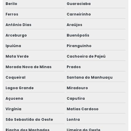
Berilo
Guaraciaba
Ferros
Carneirinho
Antônio Dias
Araújos
Arceburgo
Buenópolis
Ipuiúna
Piranguinho
Mata Verde
Cachoeira de Pajeú
Morada Nova de Minas
Prados
Coqueiral
Santana do Manhuaçu
Lagoa Grande
Miradouro
Açucena
Caputira
Virgínia
Matias Cardoso
São Sebastião do Oeste
Lontra
Riacho dos Machados
Limeira do Oeste