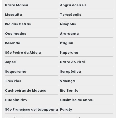
Barra Mansa
Angra dos Reis
Consultoria em HACCP APPCC
Mesquita
Teresópolis
Consultoria em HACCP APPCC com foco no BRCGS
Rio das Ostras
Nilópolis
Consultoria em HACCP codex alimentarius
Queimados
Araruama
Resende
Itaguaí
Consultoria em homologação de fornecedor
São Pedro da Aldeia
Itaperuna
Consultoria em homologação de fornecedores e
transportadoras
Japeri
Barra do Piraí
Saquarema
Seropédica
Consultoria em ifs food
Três Rios
Valença
Consultoria em implantação de programa 5s
Cachoeiras de Macacu
Rio Bonito
Consultoria em implementação gfsi
Guapimirim
Casimiro de Abreu
Consultoria em iso 14001
São Francisco de Itabapoana
Paraty