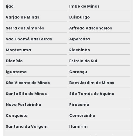
Ijaci
Imbé de Minas
Varjão de Minas
Luisburgo
Serra dos Aimorés
Alfredo Vasconcelos
São Thomé das Letras
Alpercata
Montezuma
Riachinho
Dionísio
Estrela do Sul
Iguatama
Careaçu
São Vicente de Minas
Bom Jardim de Minas
Santa Rita de Minas
São Tomás de Aquino
Nova Porteirinha
Piracema
Conquista
Comercinho
Santana da Vargem
Itumirim