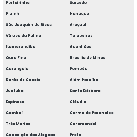
Porteirinha
Sarzedo
Empresa de treinamento para setor alimentício
Piumhi
Nanuque
Empresa de treinamento para setor de alimentos
São Joaquim de Bicas
Araçuaí
Várzea da Palma
Taiobeiras
Gmp para transporte de cargas
Itamarandiba
Guanhães
Treinamento em adequação para acreditação na iso
Ouro Fino
Brasília de Minas
17025
Carangola
Pompéu
Treinamento em análise crítica de laudos de calibração
Barão de Cocais
Além Paraíba
Treinamento em análise e diagnóstico de cultura
Juatuba
Santa Bárbara
organizacional
Espinosa
Cláudio
Treinamento em análise sensorial
Cambuí
Carmo do Paranaíba
Treinamento em atualização do manual de bpf
Três Marias
Coromandel
Treinamento em auditoria de fornecedores
Conceição das Alagoas
Prata