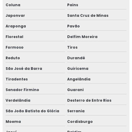
Coluna
Pains
Japonvar
Santa Cruz de Minas
Araponga
Pavão
Florestal
Delfim Moreira
Formoso
Tiros
Reduto
Durandé
São José da Barra
Guiricema
Tiradentes
Angelândia
Senador Firmino
Guarani
Verdelândia
Desterro de Entre Rios
São João Batista do Glória
Serrania
Moema
Cordisburgo