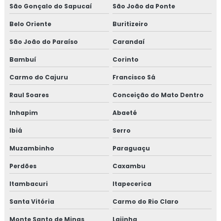
qualidade
São Gonçalo do Sapucaí
São João da Ponte
Belo Oriente
Buritizeiro
Treinamento em dashboard aplicado à indústria
São João do Paraíso
Carandaí
Treinamento para elaboração do plano de HACCP APPCC
Bambuí
Corinto
Treinamento em food fraud e food defense
Carmo do Cajuru
Francisco Sá
Treinamento em formação de auditor interno
Raul Soares
Conceição do Mato Dentro
Inhapim
Abaeté
Treinamento em formação de equipe esa
Ibiá
Serro
Treinamento em fraud e food defense
Muzambinho
Paraguaçu
Treinamento em FSSC 22000
Perdões
Caxambu
Treinamento em gerenciamento de crises recall e
Itambacuri
Itapecerica
rastreabilidade
Santa Vitória
Carmo do Rio Claro
Treinamento em gerenciamento de riscos corporativos
Monte Santo de Minas
Lajinha