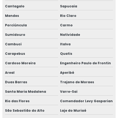
Cantagalo
Sapucaia
Consultoria em norma brc
Mendes
Rio Claro
Consultoria na norma FSSC 22000
Porciúncula
Carmo
Consultoria em plano gerenciamento de resíduos sólidos
Sumidouro
Natividade
Consultoria em política da qualidade
Cambuci
Italva
Carapebus
Quatis
Consultoria em processos e elaboração de relatório de
auditoria
Cardoso Moreira
Engenheiro Paulo de Frontin
Areal
Aperibé
Consultoria em programa 5s
Duas Barras
Trajano de Moraes
Consultoria em rastreabilidade e recall
Santa Maria Madalena
Varre-Sai
Consultoria em reciclagem auditores internos iso9001
Rio das Flores
Comendador Levy Gasparian
Consultoria em reciclagem equipe HACCP
São Sebastião do Alto
Laje do Muriaé