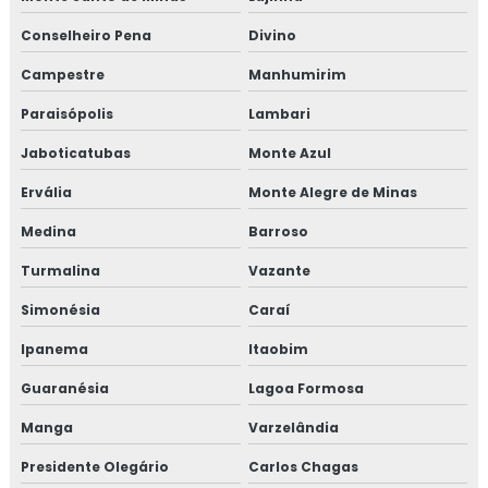
Conselheiro Pena
Divino
Treinamento em gestão da manutenção
Campestre
Manhumirim
Treinamento em gestão de fornecedores
Paraisópolis
Lambari
Treinamento em gestão de fornecedores alergênicos
Jaboticatubas
Monte Azul
Treinamento em global market
Ervália
Monte Alegre de Minas
Medina
Barroso
Treinamento em GMP+
Turmalina
Vazante
Treinamento em GMP+ 2020
Simonésia
Caraí
Treinamento gmp com certificado
Ipanema
Itaobim
Treinamento em HACCP
Guaranésia
Lagoa Formosa
Manga
Varzelândia
Treinamento em HACCP de acordo com os requisitos do
GMP
Presidente Olegário
Carlos Chagas