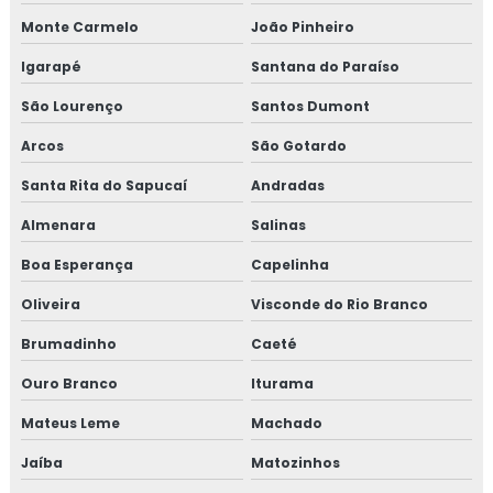
Monte Carmelo
João Pinheiro
Curso gmp para transportadoras
Igarapé
Santana do Paraíso
Curso iso 17025 online
São Lourenço
Santos Dumont
Curso de rotulagem nutricional
Arcos
São Gotardo
Curso de rotulagem nutricional online
Santa Rita do Sapucaí
Andradas
Almenara
Salinas
Empresa de consultoria para empresa alimentícia
Boa Esperança
Capelinha
Empresa de consultoria gmp
Oliveira
Visconde do Rio Branco
Empresa de consultoria para setor alimentício
Brumadinho
Caeté
Empresa de consultoria para setor de alimentos
Ouro Branco
Iturama
Mateus Leme
Machado
Empresa de curso gmp
Jaíba
Matozinhos
Empresa de treinamento para empresa alimentícia