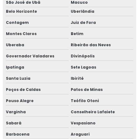
São José de Ubá
Macuco
Consultoria em reciclagem sobre segurança dos
alimentos
Belo Horizonte
Uberlândia
Contagem
Juiz de Fora
Consultoria em registro na anvisa
Montes Claros
Betim
Consultoria em registro de produtos na anvisa
Uberaba
Ribeirão das Neves
Consultoria em resolução de não conformidades da
Governador Valadares
Divinópolis
auditoria
Ipatinga
Sete Lagoas
Consultoria em revisão norma FSSC 22000
Santa Luzia
Ibirité
Consultoria em revisão plano HACCP
Poços de Caldas
Patos de Minas
Consultoria em rotulagem de alimentos
Pouso Alegre
Teófilo Otoni
Varginha
Conselheiro Lafaiete
Consultoria em sensibilização programa 5s
Sabará
Vespasiano
Consultoria para setor alimentício
Barbacena
Araguari