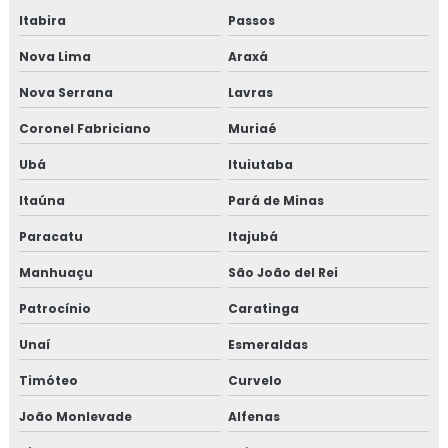
Consultoria para setor de alimentos
Itabira
Passos
Consultoria em sistema de gestão halal
Nova Lima
Araxá
Nova Serrana
Lavras
Consultoria em transporte de feed materials
Coronel Fabriciano
Muriaé
Consultoria em tratamento de não conformidades
Ubá
Ituiutaba
Consultoria em tratamento de não conformidades e
Itaúna
Pará de Minas
causas raiz
Paracatu
Itajubá
Curso de 5s para empresas
Manhuaçu
São João del Rei
Curso auditor interno fssc 22000
Patrocínio
Caratinga
Curso de auditor interno iso
Unaí
Esmeraldas
Timóteo
Curvelo
Curso auditor interno iso 14001
João Monlevade
Alfenas
Curso de auditor interno iso 9001