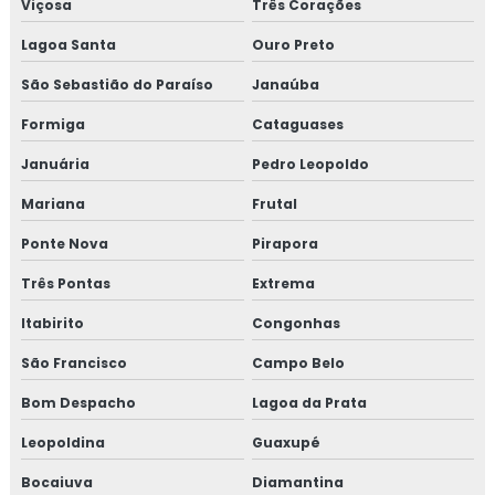
Viçosa
Três Corações
Curso de auditor iso 9001
Lagoa Santa
Ouro Preto
Curso de boas práticas de fabricação
São Sebastião do Paraíso
Janaúba
Formiga
Cataguases
Curso de bpf
Januária
Pedro Leopoldo
Curso de bpf para indústria de alimentos
Mariana
Frutal
Curso fssc
Ponte Nova
Pirapora
Curso fssc 22000 online
Três Pontas
Extrema
Itabirito
Congonhas
Curso gerenciamento de resíduos
São Francisco
Campo Belo
Curso de gerenciamento de resíduos sólidos
Bom Despacho
Lagoa da Prata
Curso de gestão de resíduos
Leopoldina
Guaxupé
Curso de gestão de resíduos sólidos
Bocaiuva
Diamantina