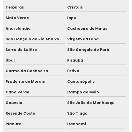
Teixeiras
Cristais
Treinamento em tratamento de não conformidades e
causas raiz
Mato Verde
Iapu
Andrelândia
Cachoeira de Minas
São Gonçalo do Rio Abaixo
Virgem da Lapa
Serra do Salitre
São Gonçalo do Pará
Ubaí
Piraúba
Carmo da Cachoeira
Estiva
Prudente de Morais
Caetanópolis
Cabo Verde
Campo do Meio
Gouveia
São João do Manhuaçu
Resende Costa
São Tiago
Planura
Itanhomi