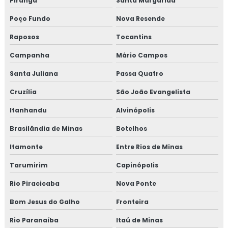
Piranga
Santa Margarida
Treinamento em iso 9001
Poço Fundo
Nova Resende
Treinamento em legislação de alimentos
Raposos
Tocantins
Treinamento em manipulação de alimentos
Campanha
Mário Campos
Santa Juliana
Passa Quatro
Treinamento em mapeamento de processos e gestão de
riscos
Cruzília
São João Evangelista
Treinamento em microbiologia de alimento
Itanhandu
Alvinópolis
Brasilândia de Minas
Botelhos
Treinamento em microbiologia de alimentos com base
em salmonella
Itamonte
Entre Rios de Minas
Tarumirim
Capinópolis
Treinamento em migração da norma GMP+ 2020
Rio Piracicaba
Nova Ponte
Treinamento em migração para versão 6.0 da norma
FSSC 22000
Bom Jesus do Galho
Fronteira
Rio Paranaíba
Itaú de Minas
Treinamento em norma brc