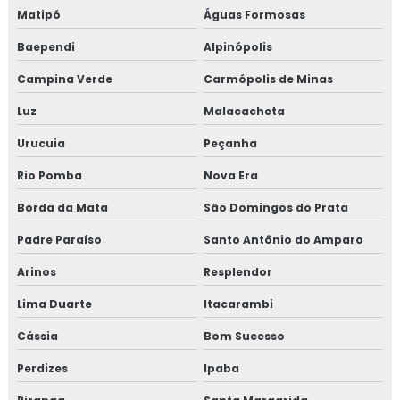
Treinamento em HACCP APPCC
Matipó
Águas Formosas
Baependi
Alpinópolis
Treinamento em HACCP APPCC com foco no BRCGS
Campina Verde
Carmópolis de Minas
Treinamento em HACCP codex alimentarius
Luz
Malacacheta
Treinamento em homologação de fornecedor
Urucuia
Peçanha
Treinamento em ifs food
Rio Pomba
Nova Era
Borda da Mata
São Domingos do Prata
Treinamento em implantação de programa 5s
Padre Paraíso
Santo Antônio do Amparo
Treinamento em implementação gfsi
Arinos
Resplendor
Treinamento em indicadores de desempenho
Lima Duarte
Itacarambi
Treinamento em iso 14001
Cássia
Bom Sucesso
Perdizes
Ipaba
Treinamento em iso 17025