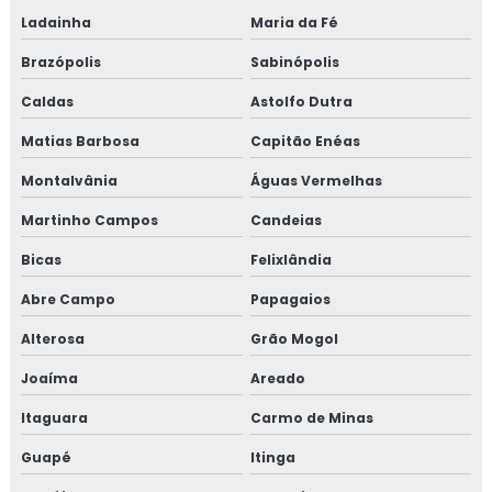
Ladainha
Maria da Fé
Treinamento em norma FSSC 22000
Brazópolis
Sabinópolis
Treinamento em plano gerenciamento de resíduos
Caldas
Astolfo Dutra
sólidos
Matias Barbosa
Capitão Enéas
Treinamento em política da qualidade
Montalvânia
Águas Vermelhas
Treinamento em processos e elaboração de relatório de
Martinho Campos
Candeias
auditoria
Bicas
Felixlândia
Treinamento em programa 5s
Abre Campo
Papagaios
Treinamento em rastreabilidade e recall
Alterosa
Grão Mogol
Joaíma
Areado
Treinamento em reciclagem auditores internos iso9001
Itaguara
Carmo de Minas
Treinamento em reciclagem equipe HACCP
Guapé
Itinga
Treinamento em reciclagem sobre segurança dos