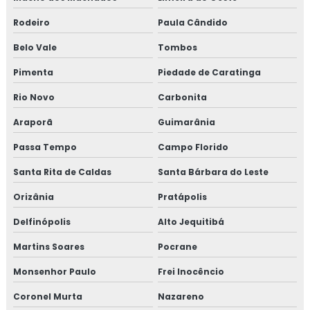
Rodeiro
Paula Cândido
Belo Vale
Tombos
Pimenta
Piedade de Caratinga
Rio Novo
Carbonita
Araporã
Guimarânia
Passa Tempo
Campo Florido
Santa Rita de Caldas
Santa Bárbara do Leste
Orizânia
Pratápolis
Delfinópolis
Alto Jequitibá
Martins Soares
Pocrane
Monsenhor Paulo
Frei Inocêncio
Coronel Murta
Nazareno