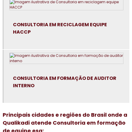
Consultoria em boas práticas em laboratórios
Consultoria para certificação GMP+2020
CONSULTORIA EM RECICLAGEM EQUIPE
HACCP
Consultoria em controle de alergênicos
Consultoria em cultura da segurança de alimentos e
qualidade
Consultoria em dashboard aplicado à indústria
CONSULTORIA EM FORMAÇÃO DE AUDITOR
Consultoria em diagnóstico esg
INTERNO
Consultoria para elaboração do plano de HACCP APPCC
Consultoria para empresa alimentícia
Principais cidades e regiões do Brasil onde a
Qualikadi atende Consultoria em formação
Consultoria em food fraud e food defense
de equipe esa: