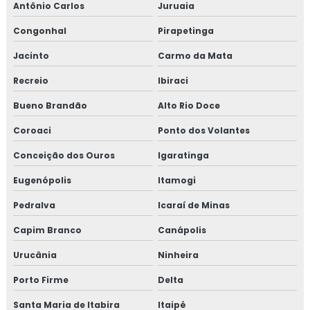
Antônio Carlos
Juruaia
Congonhal
Pirapetinga
Jacinto
Carmo da Mata
Recreio
Ibiraci
Bueno Brandão
Alto Rio Doce
Coroaci
Ponto dos Volantes
Conceição dos Ouros
Igaratinga
Eugenópolis
Itamogi
Pedralva
Icaraí de Minas
Capim Branco
Canápolis
Urucânia
Ninheira
Porto Firme
Delta
Santa Maria de Itabira
Itaipé