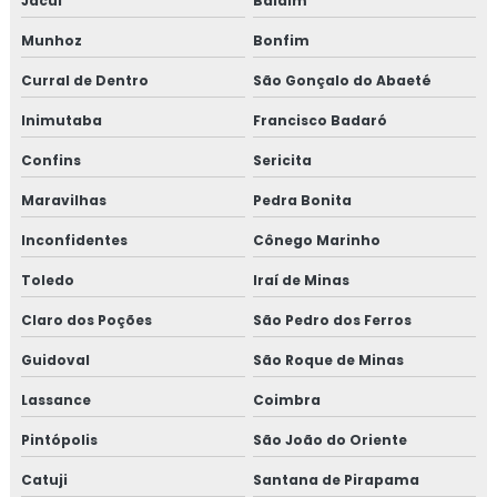
Jacuí
Baldim
Munhoz
Bonfim
Curral de Dentro
São Gonçalo do Abaeté
Inimutaba
Francisco Badaró
Confins
Sericita
Maravilhas
Pedra Bonita
Inconfidentes
Cônego Marinho
Toledo
Iraí de Minas
Claro dos Poções
São Pedro dos Ferros
Guidoval
São Roque de Minas
Lassance
Coimbra
Pintópolis
São João do Oriente
Catuji
Santana de Pirapama