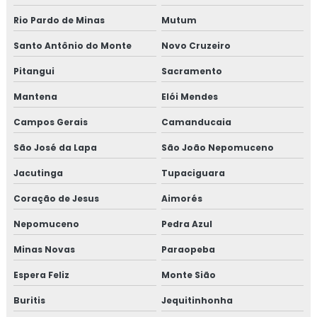
Rio Pardo de Minas
Mutum
Treinamento em auditoria interna
Santo Antônio do Monte
Novo Cruzeiro
Treinamento em auditoria interna da norma FSSC 22000
Pitangui
Sacramento
Treinamento em avaliação de fornecedores
Mantena
Elói Mendes
Treinamento em boas práticas de fabricação
Campos Gerais
Camanducaia
São José da Lapa
São João Nepomuceno
Treinamento em boas práticas em laboratórios
Jacutinga
Tupaciguara
Treinamento em certificação GMP+2020
Coração de Jesus
Aimorés
Treinamento em controle de alergênicos
Nepomuceno
Pedra Azul
Treinamento em controle de pragas
Minas Novas
Paraopeba
Espera Feliz
Monte Sião
Treinamento para coordenadores de equipes de melhoria
Buritis
Jequitinhonha
Treinamento em cultura da segurança de alimentos e