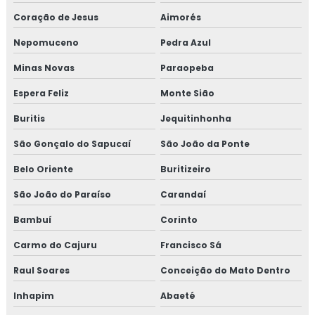
Coração de Jesus
Aimorés
Treinamento em boas práticas de fabricação
Nepomuceno
Pedra Azul
Treinamento em boas práticas em laboratórios
Minas Novas
Paraopeba
Treinamento em certificação GMP+2020
Espera Feliz
Monte Sião
Buritis
Jequitinhonha
Treinamento em controle de alergênicos
São Gonçalo do Sapucaí
São João da Ponte
Treinamento em controle de pragas
Belo Oriente
Buritizeiro
Treinamento para coordenadores de equipes de melhoria
São João do Paraíso
Carandaí
Treinamento em cultura da segurança de alimentos e
Bambuí
Corinto
qualidade
Carmo do Cajuru
Francisco Sá
Treinamento em dashboard aplicado à indústria
Raul Soares
Conceição do Mato Dentro
Inhapim
Abaeté
Treinamento para elaboração do plano de HACCP APPCC