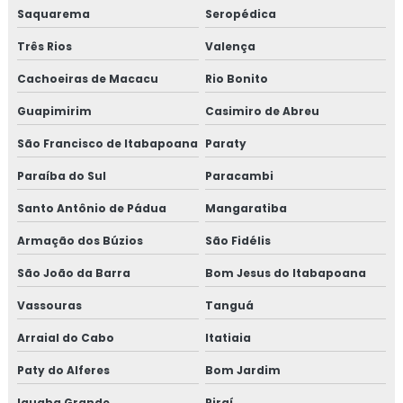
Saquarema
Seropédica
Consultoria em homologação de fornecedor
Três Rios
Valença
Consultoria em homologação de fornecedores e
Cachoeiras de Macacu
Rio Bonito
transportadoras
Guapimirim
Casimiro de Abreu
Consultoria em ifs food
São Francisco de Itabapoana
Paraty
Paraíba do Sul
Paracambi
Consultoria em implantação de programa 5s
Santo Antônio de Pádua
Mangaratiba
Consultoria em implementação gfsi
Armação dos Búzios
São Fidélis
Consultoria em iso 14001
São João da Barra
Bom Jesus do Itabapoana
Consultoria em iso 17025
Vassouras
Tanguá
Arraial do Cabo
Itatiaia
Consultoria em iso 9001
Paty do Alferes
Bom Jardim
Consultoria em legislação de alimentos
Iguaba Grande
Piraí