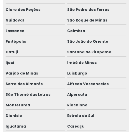
Claro dos Poções
São Pedro dos Ferros
Guidoval
São Roque de Minas
Lassance
Coimbra
Pintópolis
São João do Oriente
Catuji
Santana de Pirapama
Ijaci
Imbé de Minas
Varjão de Minas
Luisburgo
Serra dos Aimorés
Alfredo Vasconcelos
São Thomé das Letras
Alpercata
Montezuma
Riachinho
Dionísio
Estrela do Sul
Iguatama
Careaçu