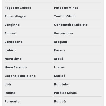
Poços de Caldas
Patos de Minas
Consultoria em resolução de não conformidades da
auditoria
Pouso Alegre
Teófilo Otoni
Consultoria em revisão norma FSSC 22000
Varginha
Conselheiro Lafaiete
Sabará
Vespasiano
Consultoria em revisão plano HACCP
Barbacena
Araguari
Consultoria em rotulagem de alimentos
Itabira
Passos
Consultoria em sensibilização programa 5s
Nova Lima
Araxá
Consultoria para setor alimentício
Nova Serrana
Lavras
Coronel Fabriciano
Muriaé
Consultoria para setor de alimentos
Ubá
Ituiutaba
Consultoria em sistema de gestão halal
Itaúna
Pará de Minas
Consultoria em transporte de feed materials
Paracatu
Itajubá