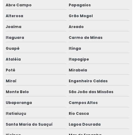
Abre Campo
Papagaios
Treinamento em política da qualidade
Alterosa
Grão Mogol
Treinamento em processos e elaboração de relatório de
auditoria
Joaíma
Areado
Itaguara
Carmo de Minas
Treinamento em programa 5s
Guapé
Itinga
Treinamento em rastreabilidade e recall
Ataléia
Itapagipe
Treinamento em reciclagem auditores internos iso9001
Poté
Mirabela
Treinamento em reciclagem equipe HACCP
Miraí
Engenheiro Caldas
Monte Belo
São João das Missões
Treinamento em reciclagem sobre segurança dos
alimentos
Ubaporanga
Campos Altos
Treinamento em revisão norma FSSC 22000
Itatiaiuçu
Rio Casca
Santa Maria do Suaçuí
Lagoa Dourada
Treinamento em revisão plano HACCP