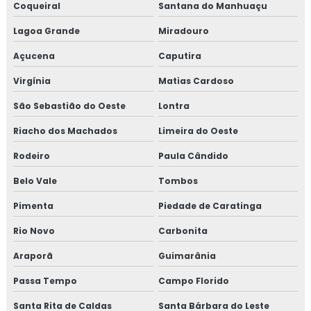
Coqueiral
Santana do Manhuaçu
Lagoa Grande
Miradouro
Açucena
Caputira
Virgínia
Matias Cardoso
São Sebastião do Oeste
Lontra
Riacho dos Machados
Limeira do Oeste
Rodeiro
Paula Cândido
Belo Vale
Tombos
Pimenta
Piedade de Caratinga
Rio Novo
Carbonita
Araporã
Guimarânia
Passa Tempo
Campo Florido
Santa Rita de Caldas
Santa Bárbara do Leste