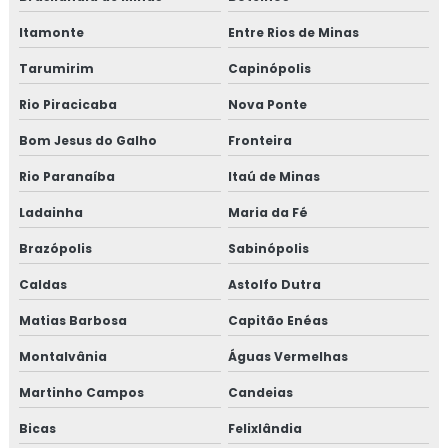
Treinamento em mapeamento de processos e gestão de
Itamonte
Entre Rios de Minas
riscos
Tarumirim
Capinópolis
Treinamento em microbiologia de alimento
Rio Piracicaba
Nova Ponte
Treinamento em microbiologia de alimentos com base
Bom Jesus do Galho
Fronteira
em salmonella
Rio Paranaíba
Itaú de Minas
Treinamento em migração da norma GMP+ 2020
Ladainha
Maria da Fé
Treinamento em migração para versão 6.0 da norma
Brazópolis
Sabinópolis
FSSC 22000
Caldas
Astolfo Dutra
Treinamento em norma brc
Matias Barbosa
Capitão Enéas
Treinamento em norma FSSC 22000
Montalvânia
Águas Vermelhas
Martinho Campos
Candeias
Treinamento em plano gerenciamento de resíduos
sólidos
Bicas
Felixlândia