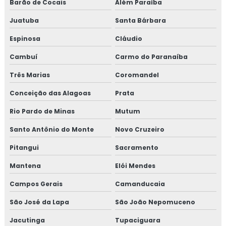
Gmp para transporte de cargas
Barão de Cocais
Além Paraíba
Juatuba
Santa Bárbara
Treinamento em adequação para acreditação na iso
17025
Espinosa
Cláudio
Treinamento em análise crítica de laudos de calibração
Cambuí
Carmo do Paranaíba
Três Marias
Coromandel
Treinamento em análise e diagnóstico de cultura
organizacional
Conceição das Alagoas
Prata
Treinamento em análise sensorial
Rio Pardo de Minas
Mutum
Santo Antônio do Monte
Novo Cruzeiro
Treinamento em atualização do manual de bpf
Pitangui
Sacramento
Treinamento em auditoria de fornecedores
Mantena
Elói Mendes
Treinamento em auditoria interna
Campos Gerais
Camanducaia
Treinamento em auditoria interna da norma FSSC 22000
São José da Lapa
São João Nepomuceno
Jacutinga
Tupaciguara
Treinamento em avaliação de fornecedores