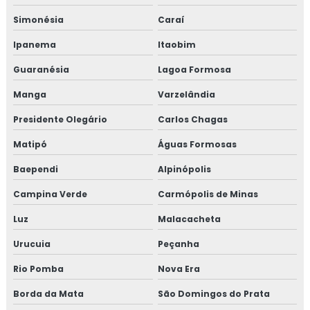
Treinamento em gestão de fornecedores alergênicos
Simonésia
Caraí
Treinamento em global market
Ipanema
Itaobim
Treinamento em GMP+
Guaranésia
Lagoa Formosa
Treinamento em GMP+ 2020
Manga
Varzelândia
Presidente Olegário
Carlos Chagas
Treinamento gmp com certificado
Matipó
Águas Formosas
Treinamento em HACCP
Baependi
Alpinópolis
Treinamento em HACCP de acordo com os requisitos do
Campina Verde
Carmópolis de Minas
GMP
Luz
Malacacheta
Treinamento em HACCP APPCC
Urucuia
Peçanha
Treinamento em HACCP APPCC com foco no BRCGS
Rio Pomba
Nova Era
Treinamento em HACCP codex alimentarius
Borda da Mata
São Domingos do Prata