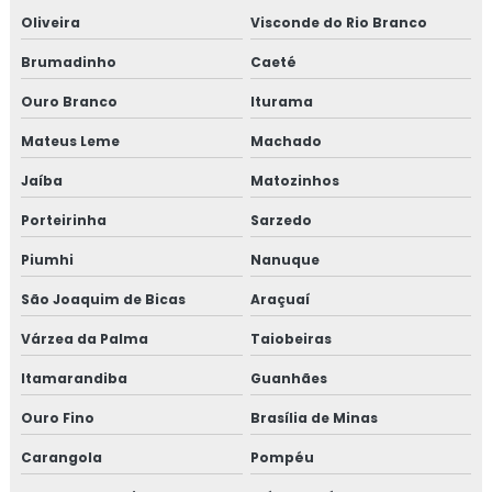
Oliveira
Visconde do Rio Branco
Curso de rotulagem nutricional online
Brumadinho
Caeté
Empresa de consultoria para empresa alimentícia
Ouro Branco
Iturama
Mateus Leme
Machado
Empresa de consultoria gmp
Jaíba
Matozinhos
Empresa de consultoria para setor alimentício
Porteirinha
Sarzedo
Empresa de consultoria para setor de alimentos
Piumhi
Nanuque
Empresa de curso gmp
São Joaquim de Bicas
Araçuaí
Várzea da Palma
Taiobeiras
Empresa de treinamento para empresa alimentícia
Itamarandiba
Guanhães
Empresa de treinamento para setor alimentício
Ouro Fino
Brasília de Minas
Empresa de treinamento para setor de alimentos
Carangola
Pompéu