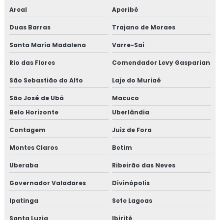
Areal
Aperibé
Consultoria em política da qualidade
Duas Barras
Trajano de Moraes
Consultoria em processos e elaboração de relatório de
Santa Maria Madalena
Varre-Sai
auditoria
Rio das Flores
Comendador Levy Gasparian
Consultoria em programa 5s
São Sebastião do Alto
Laje do Muriaé
Consultoria em rastreabilidade e recall
São José de Ubá
Macuco
Belo Horizonte
Uberlândia
Consultoria em reciclagem auditores internos iso9001
Contagem
Juiz de Fora
Consultoria em reciclagem equipe HACCP
Montes Claros
Betim
Consultoria em reciclagem sobre segurança dos
Uberaba
Ribeirão das Neves
alimentos
Governador Valadares
Divinópolis
Consultoria em registro na anvisa
Ipatinga
Sete Lagoas
Consultoria em registro de produtos na anvisa
Santa Luzia
Ibirité