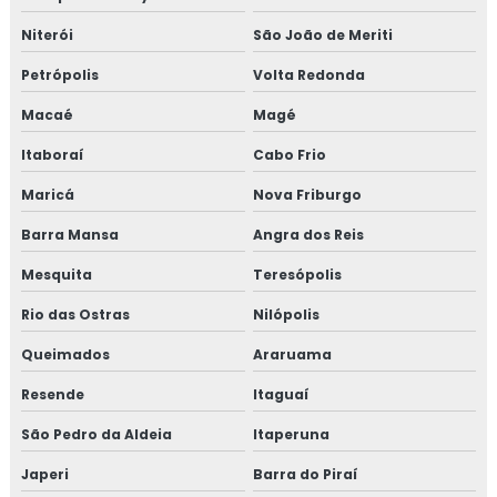
Consultoria em gestão da manutenção
Niterói
São João de Meriti
Consultoria em gestão de fornecedores
Petrópolis
Volta Redonda
Macaé
Magé
Consultoria em global market
Itaboraí
Cabo Frio
Consultoria em GMP+
Maricá
Nova Friburgo
Consultoria em GMP+ 2020
Barra Mansa
Angra dos Reis
Consultoria em HACCP
Mesquita
Teresópolis
Rio das Ostras
Nilópolis
Consultoria em HACCP de acordo com os requisitos do
GMP
Queimados
Araruama
Consultoria em HACCP APPCC
Resende
Itaguaí
São Pedro da Aldeia
Itaperuna
Consultoria em HACCP APPCC com foco no BRCGS
Japeri
Barra do Piraí
Consultoria em HACCP codex alimentarius