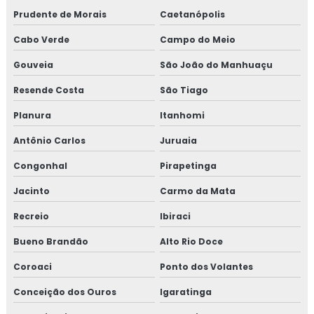
Prudente de Morais
Caetanópolis
Cabo Verde
Campo do Meio
Gouveia
São João do Manhuaçu
Resende Costa
São Tiago
Planura
Itanhomi
Antônio Carlos
Juruaia
Congonhal
Pirapetinga
Jacinto
Carmo da Mata
Recreio
Ibiraci
Bueno Brandão
Alto Rio Doce
Coroaci
Ponto dos Volantes
Conceição dos Ouros
Igaratinga