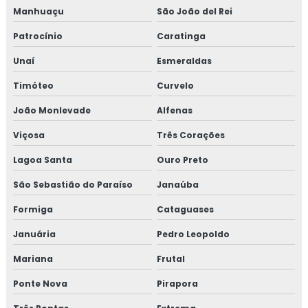
Consultoria em tratamento de não conformidades
Manhuaçu
São João del Rei
Patrocínio
Caratinga
Consultoria em tratamento de não conformidades e
causas raiz
Unaí
Esmeraldas
Timóteo
Curvelo
Curso de 5s para empresas
João Monlevade
Alfenas
Curso auditor interno fssc 22000
Viçosa
Três Corações
Curso de auditor interno iso
Lagoa Santa
Ouro Preto
Curso auditor interno iso 14001
São Sebastião do Paraíso
Janaúba
Formiga
Cataguases
Curso de auditor interno iso 9001
Januária
Pedro Leopoldo
Curso de auditor iso 9001
Mariana
Frutal
Curso de boas práticas de fabricação
Ponte Nova
Pirapora
Curso de bpf