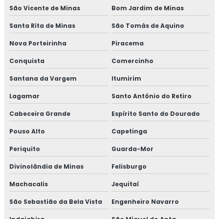
São Vicente de Minas
Bom Jardim de Minas
Santa Rita de Minas
São Tomás de Aquino
Nova Porteirinha
Piracema
Conquista
Comercinho
Santana da Vargem
Itumirim
Lagamar
Santo Antônio do Retiro
Cabeceira Grande
Espírito Santo do Dourado
Pouso Alto
Capetinga
Periquito
Guarda-Mor
Divinolândia de Minas
Felisburgo
Machacalis
Jequitaí
São Sebastião da Bela Vista
Engenheiro Navarro