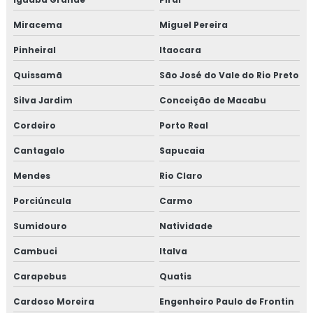
Consultoria em manipulação de alimentos
Miracema
Miguel Pereira
Consultoria em manutenção sgq para recertificação
Pinheiral
Itaocara
Quissamã
São José do Vale do Rio Preto
Consultoria em mapeamento de processos e gestão de
riscos
Silva Jardim
Conceição de Macabu
Consultoria em microbiologia de alimentos com base em
Cordeiro
Porto Real
salmonella
Cantagalo
Sapucaia
Consultoria em migração da norma GMP+ 2020
Mendes
Rio Claro
Consultoria em migração para versão 6.0 da norma FSSC
Porciúncula
Carmo
22000
Sumidouro
Natividade
Consultoria em norma brc
Cambuci
Italva
Carapebus
Quatis
Consultoria na norma FSSC 22000
Cardoso Moreira
Engenheiro Paulo de Frontin
Consultoria em plano gerenciamento de resíduos sólidos