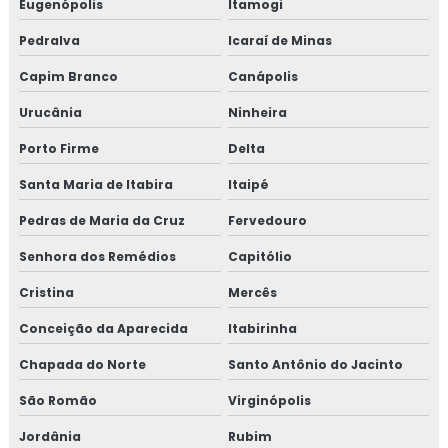
Eugenópolis
Itamogi
Pedralva
Icaraí de Minas
Capim Branco
Canápolis
Urucânia
Ninheira
Porto Firme
Delta
Santa Maria de Itabira
Itaipé
Pedras de Maria da Cruz
Fervedouro
Senhora dos Remédios
Capitólio
Cristina
Mercês
Conceição da Aparecida
Itabirinha
Chapada do Norte
Santo Antônio do Jacinto
São Romão
Virginópolis
Jordânia
Rubim