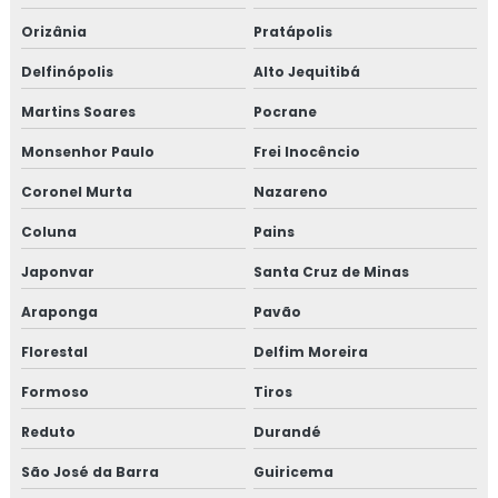
Orizânia
Pratápolis
Delfinópolis
Alto Jequitibá
Martins Soares
Pocrane
Monsenhor Paulo
Frei Inocêncio
Coronel Murta
Nazareno
Coluna
Pains
Japonvar
Santa Cruz de Minas
Araponga
Pavão
Florestal
Delfim Moreira
Formoso
Tiros
Reduto
Durandé
São José da Barra
Guiricema