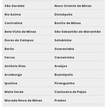
São Geraldo
Novo Oriente de Minas
Rio Acima
Divisópolis
Centralina
Bonito de Minas
Bela Vista de Minas
São Sebastião do Maranhão
Dores de Campos
Setubinha
Berilo
Guaraciaba
Ferros
Carneirinho
Antônio Dias
Araújos
Arceburgo
Buenópolis
Ipuiúna
Piranguinho
Mata Verde
Cachoeira de Pajeú
Morada Nova de Minas
Prados