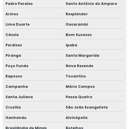
Padre Paraíso
Santo Antônio do Amparo
Treinamento em homologação de fornecedor
Arinos
Resplendor
Treinamento em ifs food
Lima Duarte
Itacarambi
Treinamento em implantação de programa 5s
Cássia
Bom Sucesso
Treinamento em implementação gfsi
Perdizes
Ipaba
Piranga
Santa Margarida
Treinamento em indicadores de desempenho
Poço Fundo
Nova Resende
Treinamento em iso 14001
Raposos
Tocantins
Treinamento em iso 17025
Campanha
Mário Campos
Treinamento em iso 9001
Santa Juliana
Passa Quatro
Cruzília
São João Evangelista
Treinamento em legislação de alimentos
Itanhandu
Alvinópolis
Treinamento em manipulação de alimentos
Brasilândia de Minas
Botelhos