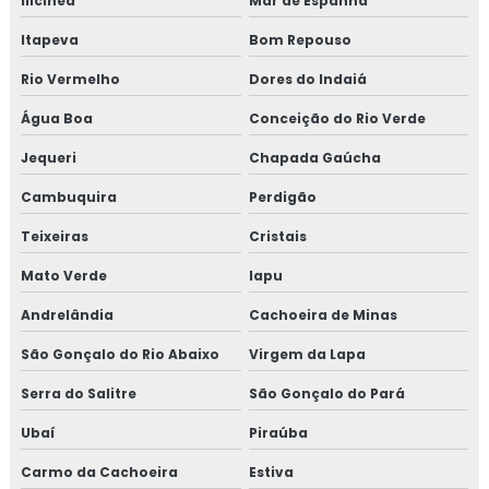
Ilicínea
Mar de Espanha
Treinamento em rotinas administrativas de assuntos
Itapeva
Bom Repouso
regulatórios
Rio Vermelho
Dores do Indaiá
Treinamento em rotulagem de alimentos
Água Boa
Conceição do Rio Verde
Treinamento em sensibilização de bpf
Jequeri
Chapada Gaúcha
Treinamento em sensibilização programa 5s
Cambuquira
Perdigão
Teixeiras
Cristais
Treinamento em sistema de gestão halal
Mato Verde
Iapu
Treinamento em transporte de feed materials
Andrelândia
Cachoeira de Minas
Treinamento em tratamento de não conformidades
São Gonçalo do Rio Abaixo
Virgem da Lapa
Treinamento em tratamento de não conformidades e
Serra do Salitre
São Gonçalo do Pará
causas raiz
Ubaí
Piraúba
Carmo da Cachoeira
Estiva