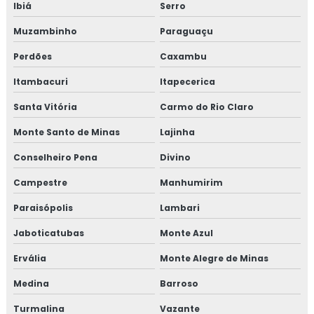
Ibiá
Serro
Treinamento em food fraud e food defense
Muzambinho
Paraguaçu
Treinamento em formação de auditor interno
Perdões
Caxambu
Treinamento em formação de equipe esa
Itambacuri
Itapecerica
Santa Vitória
Carmo do Rio Claro
Treinamento em fraud e food defense
Monte Santo de Minas
Lajinha
Treinamento em FSSC 22000
Conselheiro Pena
Divino
Treinamento em gerenciamento de crises recall e
Campestre
Manhumirim
rastreabilidade
Paraisópolis
Lambari
Treinamento em gerenciamento de riscos corporativos
Jaboticatubas
Monte Azul
Treinamento em gestão da manutenção
Ervália
Monte Alegre de Minas
Treinamento em gestão de fornecedores
Medina
Barroso
Turmalina
Vazante