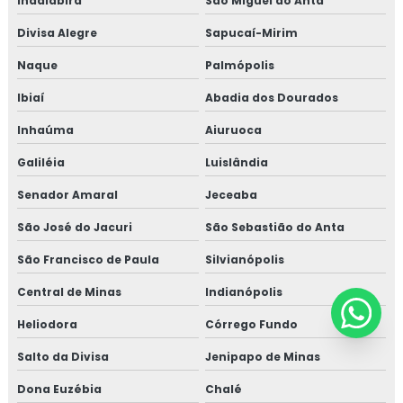
Indaiabira
São Miguel do Anta
Divisa Alegre
Sapucaí-Mirim
Naque
Palmópolis
Ibiaí
Abadia dos Dourados
Inhaúma
Aiuruoca
Galiléia
Luislândia
Senador Amaral
Jeceaba
São José do Jacuri
São Sebastião do Anta
São Francisco de Paula
Silvianópolis
Central de Minas
Indianópolis
Heliodora
Córrego Fundo
Salto da Divisa
Jenipapo de Minas
Dona Euzébia
Chalé