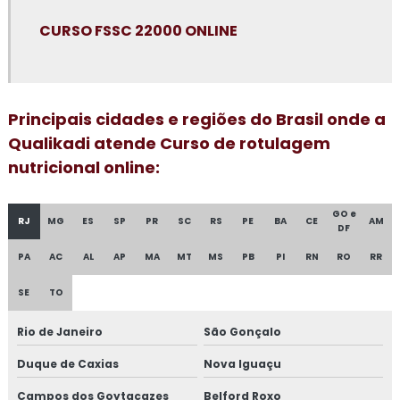
CURSO FSSC 22000 ONLINE
Consultoria em cultura da segurança de alimentos e
qualidade
Consultoria em dashboard aplicado à indústria
Principais cidades e regiões do Brasil onde a
Consultoria em diagnóstico esg
Qualikadi atende Curso de rotulagem
nutricional online:
Consultoria para elaboração do plano de HACCP APPCC
GO e
Consultoria para empresa alimentícia
RJ
MG
ES
SP
PR
SC
RS
PE
BA
CE
AM
DF
Consultoria em food fraud e food defense
PA
AC
AL
AP
MA
MT
MS
PB
PI
RN
RO
RR
SE
TO
Consultoria em formação de auditor interno
Rio de Janeiro
São Gonçalo
Consultoria em formação de equipe esa
Duque de Caxias
Nova Iguaçu
Consultoria em FSSC 22000
Campos dos Goytacazes
Belford Roxo