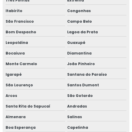
Três Pontas
Extrema
Itabirito
Congonhas
Curso de bpf para indústria de alimentos
São Francisco
Campo Belo
Curso fssc
Bom Despacho
Lagoa da Prata
Curso fssc 22000 online
Leopoldina
Guaxupé
Curso gerenciamento de resíduos
Bocaiuva
Diamantina
Monte Carmelo
João Pinheiro
Curso de gerenciamento de resíduos sólidos
Igarapé
Santana do Paraíso
Curso de gestão de resíduos
São Lourenço
Santos Dumont
Curso de gestão de resíduos sólidos
Arcos
São Gotardo
Curso gmp para transportadoras
Santa Rita do Sapucaí
Andradas
Almenara
Salinas
Curso iso 17025 online
Boa Esperança
Capelinha
Curso de rotulagem nutricional