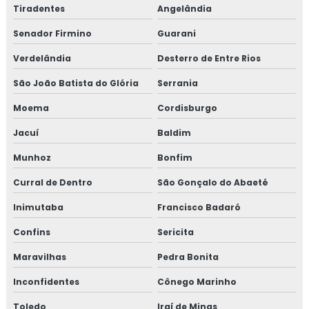
Tiradentes
Angelândia
Senador Firmino
Guarani
Verdelândia
Desterro de Entre Rios
São João Batista do Glória
Serrania
Moema
Cordisburgo
Jacuí
Baldim
Munhoz
Bonfim
Curral de Dentro
São Gonçalo do Abaeté
Inimutaba
Francisco Badaró
Confins
Sericita
Maravilhas
Pedra Bonita
Inconfidentes
Cônego Marinho
Toledo
Iraí de Minas