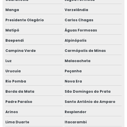
Manga
Varzelândia
Treinamento em HACCP de acordo com os requisitos do
GMP
Presidente Olegário
Carlos Chagas
Treinamento em HACCP APPCC
Matipó
Águas Formosas
Baependi
Alpinópolis
Treinamento em HACCP APPCC com foco no BRCGS
Campina Verde
Carmópolis de Minas
Treinamento em HACCP codex alimentarius
Luz
Malacacheta
Treinamento em homologação de fornecedor
Urucuia
Peçanha
Treinamento em ifs food
Rio Pomba
Nova Era
Borda da Mata
São Domingos do Prata
Treinamento em implantação de programa 5s
Padre Paraíso
Santo Antônio do Amparo
Treinamento em implementação gfsi
Arinos
Resplendor
Treinamento em indicadores de desempenho
Lima Duarte
Itacarambi