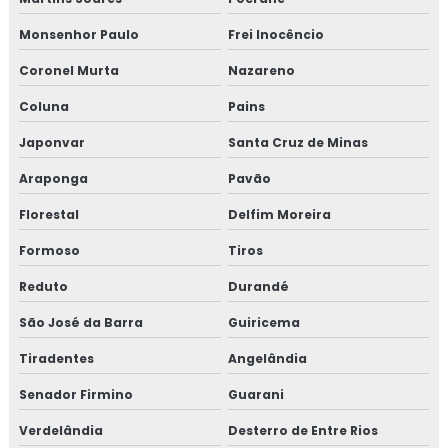
Monsenhor Paulo
Frei Inocêncio
Coronel Murta
Nazareno
Coluna
Pains
Japonvar
Santa Cruz de Minas
Araponga
Pavão
Florestal
Delfim Moreira
Formoso
Tiros
Reduto
Durandé
São José da Barra
Guiricema
Tiradentes
Angelândia
Senador Firmino
Guarani
Verdelândia
Desterro de Entre Rios