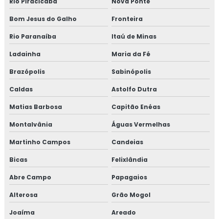
Rio Piracicaba
Nova Ponte
Treinamento em migração para versão 6.0 da norma
FSSC 22000
Bom Jesus do Galho
Fronteira
Rio Paranaíba
Itaú de Minas
Treinamento em norma brc
Ladainha
Maria da Fé
Treinamento em norma FSSC 22000
Brazópolis
Sabinópolis
Treinamento em plano gerenciamento de resíduos
Caldas
Astolfo Dutra
sólidos
Matias Barbosa
Capitão Enéas
Treinamento em política da qualidade
Montalvânia
Águas Vermelhas
Treinamento em processos e elaboração de relatório de
Martinho Campos
Candeias
auditoria
Bicas
Felixlândia
Treinamento em programa 5s
Abre Campo
Papagaios
Treinamento em rastreabilidade e recall
Alterosa
Grão Mogol
Joaíma
Areado
Treinamento em reciclagem auditores internos iso9001