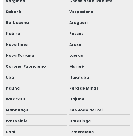
Varginha
Conselheiro Lafaiete
Consultoria em sensibilização programa 5s
Sabará
Vespasiano
Consultoria para setor alimentício
Barbacena
Araguari
Consultoria para setor de alimentos
Itabira
Passos
Consultoria em sistema de gestão halal
Nova Lima
Araxá
Nova Serrana
Lavras
Consultoria em transporte de feed materials
Coronel Fabriciano
Muriaé
Consultoria em tratamento de não conformidades
Ubá
Ituiutaba
Consultoria em tratamento de não conformidades e
Itaúna
Pará de Minas
causas raiz
Paracatu
Itajubá
Curso de 5s para empresas
Manhuaçu
São João del Rei
Curso auditor interno fssc 22000
Patrocínio
Caratinga
Curso de auditor interno iso
Unaí
Esmeraldas