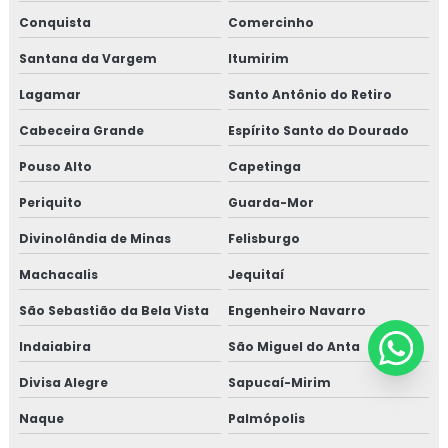
Conquista
Comercinho
Santana da Vargem
Itumirim
Lagamar
Santo Antônio do Retiro
Cabeceira Grande
Espírito Santo do Dourado
Pouso Alto
Capetinga
Periquito
Guarda-Mor
Divinolândia de Minas
Felisburgo
Machacalis
Jequitaí
São Sebastião da Bela Vista
Engenheiro Navarro
Indaiabira
São Miguel do Anta
Divisa Alegre
Sapucaí-Mirim
Naque
Palmópolis