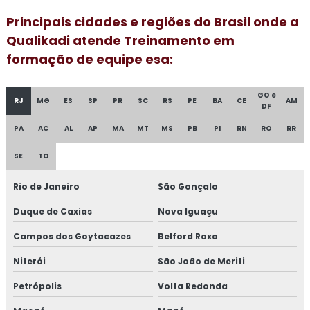
Consultoria para empresa alimentícia
Principais cidades e regiões do Brasil onde a
Qualikadi atende Treinamento em
Consultoria em food fraud e food defense
formação de equipe esa:
Consultoria em formação de auditor interno
GO e
Consultoria em formação de equipe esa
RJ
MG
ES
SP
PR
SC
RS
PE
BA
CE
AM
DF
PA
AC
AL
AP
MA
MT
MS
PB
PI
RN
RO
RR
Consultoria em FSSC 22000
SE
TO
Consultoria em gestão da manutenção
Rio de Janeiro
São Gonçalo
Consultoria em gestão de fornecedores
Duque de Caxias
Nova Iguaçu
Consultoria em global market
Campos dos Goytacazes
Belford Roxo
Consultoria em GMP+
Niterói
São João de Meriti
Petrópolis
Volta Redonda
Consultoria em GMP+ 2020