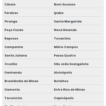
Treinamento em iso 14001
Cássia
Bom Sucesso
Perdizes
Ipaba
Treinamento em iso 17025
Piranga
Santa Margarida
Treinamento em iso 9001
Poço Fundo
Nova Resende
Treinamento em legislação de alimentos
Raposos
Tocantins
Treinamento em manipulação de alimentos
Campanha
Mário Campos
Santa Juliana
Passa Quatro
Treinamento em mapeamento de processos e gestão de
riscos
Cruzília
São João Evangelista
Treinamento em microbiologia de alimento
Itanhandu
Alvinópolis
Brasilândia de Minas
Botelhos
Treinamento em microbiologia de alimentos com base
em salmonella
Itamonte
Entre Rios de Minas
Tarumirim
Capinópolis
Treinamento em migração da norma GMP+ 2020