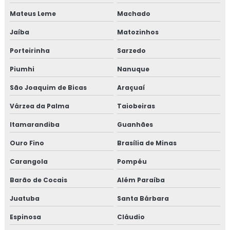
Mateus Leme
Machado
Empresa de curso gmp
Jaíba
Matozinhos
Empresa de treinamento para empresa alimentícia
Porteirinha
Sarzedo
Empresa de treinamento para setor alimentício
Piumhi
Nanuque
Empresa de treinamento para setor de alimentos
São Joaquim de Bicas
Araçuaí
Várzea da Palma
Taiobeiras
Gmp para transporte de cargas
Itamarandiba
Guanhães
Treinamento em adequação para acreditação na iso
Ouro Fino
Brasília de Minas
17025
Carangola
Pompéu
Treinamento em análise crítica de laudos de calibração
Barão de Cocais
Além Paraíba
Treinamento em análise e diagnóstico de cultura
Juatuba
Santa Bárbara
organizacional
Espinosa
Cláudio
Treinamento em análise sensorial