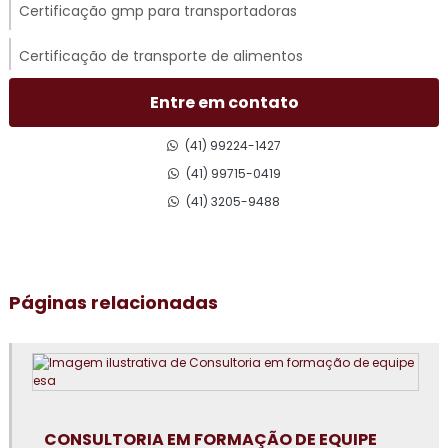
Certificação gmp para transportadoras
Certificação de transporte de alimentos
Certificado gmp para transporte rodoviário
Entre em contato
Consultoria em acompanhamento de auditoria externa
(41) 99224-1427
(41) 99715-0419
Consultoria em adequação para acreditação na iso 17025
(41) 3205-9488
Consultoria para adequação gmp
Consultoria em análise e diagnóstico de cultura
Páginas relacionadas
organizacional
Consultoria em atualização do manual de bpf
Consultoria em auditoria de fornecedores
Consultoria em auditoria interna da norma FSSC 22000
CONSULTORIA EM FORMAÇÃO DE EQUIPE