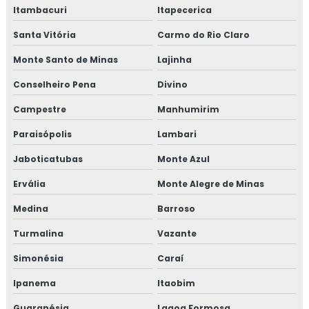
Treinamento em gerenciamento de crises recall e
Itambacuri
Itapecerica
rastreabilidade
Santa Vitória
Carmo do Rio Claro
Treinamento em gerenciamento de riscos corporativos
Monte Santo de Minas
Lajinha
Conselheiro Pena
Divino
Treinamento em gestão da manutenção
Campestre
Manhumirim
Treinamento em gestão de fornecedores
Paraisópolis
Lambari
Treinamento em gestão de fornecedores alergênicos
Jaboticatubas
Monte Azul
Treinamento em global market
Ervália
Monte Alegre de Minas
Medina
Barroso
Treinamento em GMP+
Turmalina
Vazante
Treinamento em GMP+ 2020
Simonésia
Caraí
Treinamento gmp com certificado
Ipanema
Itaobim
Treinamento em HACCP
Guaranésia
Lagoa Formosa