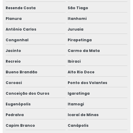
Resende Costa
São Tiago
Planura
Itanhomi
Antônio Carlos
Juruaia
Congonhal
Pirapetinga
Jacinto
Carmo da Mata
Recreio
Ibiraci
Bueno Brandão
Alto Rio Doce
Coroaci
Ponto dos Volantes
Conceição dos Ouros
Igaratinga
Eugenópolis
Itamogi
Pedralva
Icaraí de Minas
Capim Branco
Canápolis