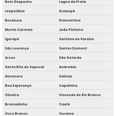
Bom Despacho
Lagoa da Prata
Curso de gestão de resíduos
Leopoldina
Guaxupé
Curso de gestão de resíduos sólidos
Bocaiuva
Diamantina
Monte Carmelo
João Pinheiro
Curso gmp para transportadoras
Igarapé
Santana do Paraíso
Curso iso 17025 online
São Lourenço
Santos Dumont
Curso de rotulagem nutricional
Arcos
São Gotardo
Curso de rotulagem nutricional online
Santa Rita do Sapucaí
Andradas
Almenara
Salinas
Empresa de consultoria para empresa alimentícia
Boa Esperança
Capelinha
Empresa de consultoria gmp
Oliveira
Visconde do Rio Branco
Empresa de consultoria para setor alimentício
Brumadinho
Caeté
Empresa de consultoria para setor de alimentos
Ouro Branco
Iturama