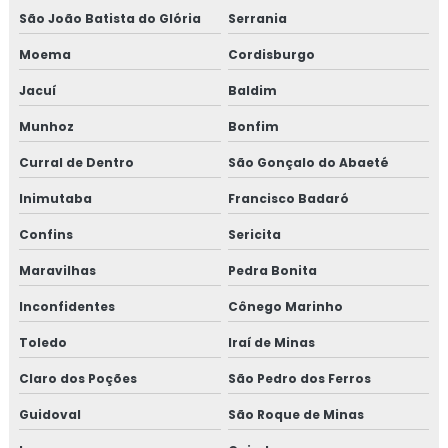
São João Batista do Glória
Serrania
Moema
Cordisburgo
Jacuí
Baldim
Munhoz
Bonfim
Curral de Dentro
São Gonçalo do Abaeté
Inimutaba
Francisco Badaró
Confins
Sericita
Maravilhas
Pedra Bonita
Inconfidentes
Cônego Marinho
Toledo
Iraí de Minas
Claro dos Poções
São Pedro dos Ferros
Guidoval
São Roque de Minas