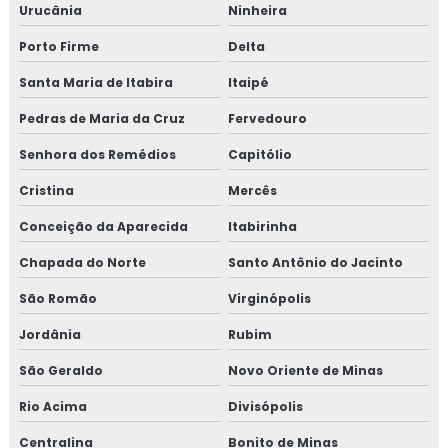
Urucânia
Ninheira
Porto Firme
Delta
Santa Maria de Itabira
Itaipé
Pedras de Maria da Cruz
Fervedouro
Senhora dos Remédios
Capitólio
Cristina
Mercês
Conceição da Aparecida
Itabirinha
Chapada do Norte
Santo Antônio do Jacinto
São Romão
Virginópolis
Jordânia
Rubim
São Geraldo
Novo Oriente de Minas
Rio Acima
Divisópolis
Centralina
Bonito de Minas