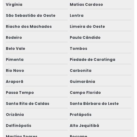
Virgínia
Matias Cardoso
São Sebastião do Oeste
Lontra
Riacho dos Machados
Limeira do Oeste
Rodeiro
Paula Cândido
Belo Vale
Tombos
Pimenta
Piedade de Caratinga
Rio Novo
Carbonita
Araporã
Guimarânia
Passa Tempo
Campo Florido
Santa Rita de Caldas
Santa Bárbara do Leste
Orizânia
Pratápolis
Delfinópolis
Alto Jequitibá
Martins Soares
Pocrane