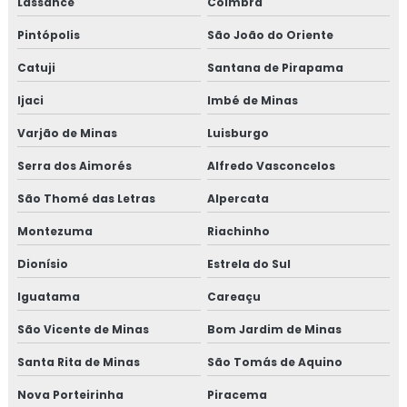
Lassance
Coimbra
Pintópolis
São João do Oriente
Catuji
Santana de Pirapama
Ijaci
Imbé de Minas
Varjão de Minas
Luisburgo
Serra dos Aimorés
Alfredo Vasconcelos
São Thomé das Letras
Alpercata
Montezuma
Riachinho
Dionísio
Estrela do Sul
Iguatama
Careaçu
São Vicente de Minas
Bom Jardim de Minas
Santa Rita de Minas
São Tomás de Aquino
Nova Porteirinha
Piracema