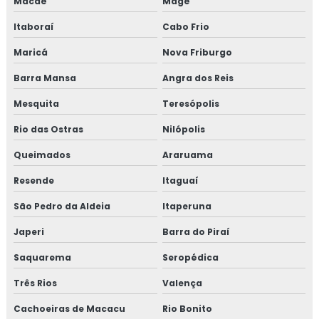
Macaé
Magé
Consultoria em HACCP
Itaboraí
Cabo Frio
Consultoria em HACCP de acordo com os requisitos do
Maricá
Nova Friburgo
GMP
Barra Mansa
Angra dos Reis
Consultoria em HACCP APPCC
Mesquita
Teresópolis
Consultoria em HACCP APPCC com foco no BRCGS
Rio das Ostras
Nilópolis
Consultoria em HACCP codex alimentarius
Queimados
Araruama
Resende
Itaguaí
Consultoria em homologação de fornecedor
São Pedro da Aldeia
Itaperuna
Consultoria em homologação de fornecedores e
transportadoras
Japeri
Barra do Piraí
Saquarema
Seropédica
Consultoria em ifs food
Três Rios
Valença
Consultoria em implantação de programa 5s
Cachoeiras de Macacu
Rio Bonito