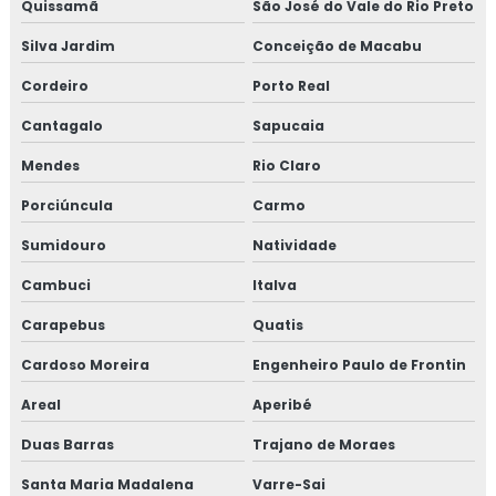
Quissamã
São José do Vale do Rio Preto
Consultoria em migração da norma GMP+ 2020
Silva Jardim
Conceição de Macabu
Consultoria em migração para versão 6.0 da norma FSSC
22000
Cordeiro
Porto Real
Cantagalo
Sapucaia
Consultoria em norma brc
Mendes
Rio Claro
Consultoria na norma FSSC 22000
Porciúncula
Carmo
Consultoria em plano gerenciamento de resíduos sólidos
Sumidouro
Natividade
Consultoria em política da qualidade
Cambuci
Italva
Carapebus
Quatis
Consultoria em processos e elaboração de relatório de
auditoria
Cardoso Moreira
Engenheiro Paulo de Frontin
Areal
Aperibé
Consultoria em programa 5s
Duas Barras
Trajano de Moraes
Consultoria em rastreabilidade e recall
Santa Maria Madalena
Varre-Sai