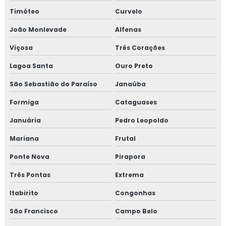
Timóteo
Curvelo
Curso auditor interno iso 14001
João Monlevade
Alfenas
Curso de auditor interno iso 9001
Viçosa
Três Corações
Curso de auditor iso 9001
Lagoa Santa
Ouro Preto
Curso de boas práticas de fabricação
São Sebastião do Paraíso
Janaúba
Formiga
Cataguases
Curso de bpf
Januária
Pedro Leopoldo
Curso de bpf para indústria de alimentos
Mariana
Frutal
Curso fssc
Ponte Nova
Pirapora
Curso fssc 22000 online
Três Pontas
Extrema
Itabirito
Congonhas
Curso gerenciamento de resíduos
São Francisco
Campo Belo
Curso de gerenciamento de resíduos sólidos