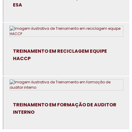
ESA
Consultoria em avaliação de fornecedores
Consultoria em boas práticas de fabricação
Consultoria em boas práticas em laboratórios
Consultoria para certificação GMP+2020
TREINAMENTO EM RECICLAGEM EQUIPE
HACCP
Consultoria em controle de alergênicos
Consultoria em cultura da segurança de alimentos e
qualidade
Consultoria em dashboard aplicado à indústria
TREINAMENTO EM FORMAÇÃO DE AUDITOR
Consultoria em diagnóstico esg
INTERNO
Consultoria para elaboração do plano de HACCP APPCC