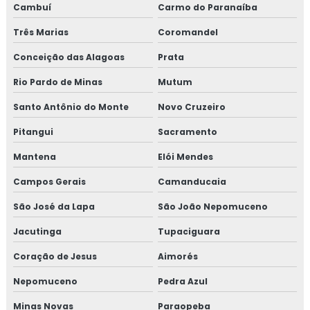
Cambuí
Carmo do Paranaíba
Treinamento em atualização do manual de bpf
Três Marias
Coromandel
Treinamento em auditoria de fornecedores
Conceição das Alagoas
Prata
Rio Pardo de Minas
Mutum
Treinamento em auditoria interna
Santo Antônio do Monte
Novo Cruzeiro
Treinamento em auditoria interna da norma FSSC 22000
Pitangui
Sacramento
Treinamento em avaliação de fornecedores
Mantena
Elói Mendes
Treinamento em boas práticas de fabricação
Campos Gerais
Camanducaia
São José da Lapa
São João Nepomuceno
Treinamento em boas práticas em laboratórios
Jacutinga
Tupaciguara
Treinamento em certificação GMP+2020
Coração de Jesus
Aimorés
Treinamento em controle de alergênicos
Nepomuceno
Pedra Azul
Treinamento em controle de pragas
Minas Novas
Paraopeba