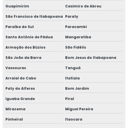
Consultoria em implementação gfsi
Guapimirim
Casimiro de Abreu
Consultoria em iso 14001
São Francisco de Itabapoana
Paraty
Paraíba do Sul
Paracambi
Consultoria em iso 17025
Santo Antônio de Pádua
Mangaratiba
Consultoria em iso 9001
Armação dos Búzios
São Fidélis
Consultoria em legislação de alimentos
São João da Barra
Bom Jesus do Itabapoana
Consultoria em manipulação de alimentos
Vassouras
Tanguá
Arraial do Cabo
Itatiaia
Consultoria em manutenção sgq para recertificação
Paty do Alferes
Bom Jardim
Consultoria em mapeamento de processos e gestão de
Iguaba Grande
Piraí
riscos
Miracema
Miguel Pereira
Consultoria em microbiologia de alimentos com base em
salmonella
Pinheiral
Itaocara