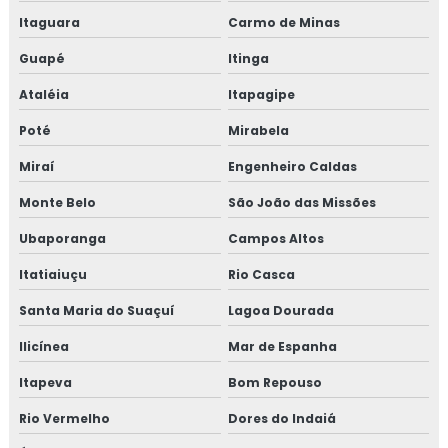
Itaguara
Carmo de Minas
Treinamento em reciclagem equipe HACCP
Guapé
Itinga
Treinamento em reciclagem sobre segurança dos
Ataléia
Itapagipe
alimentos
Poté
Mirabela
Treinamento em revisão norma FSSC 22000
Miraí
Engenheiro Caldas
Treinamento em revisão plano HACCP
Monte Belo
São João das Missões
Treinamento em rotinas administrativas de assuntos
Ubaporanga
Campos Altos
regulatórios
Itatiaiuçu
Rio Casca
Treinamento em rotulagem de alimentos
Santa Maria do Suaçuí
Lagoa Dourada
Treinamento em sensibilização de bpf
Ilicínea
Mar de Espanha
Itapeva
Bom Repouso
Treinamento em sensibilização programa 5s
Rio Vermelho
Dores do Indaiá
Treinamento em sistema de gestão halal