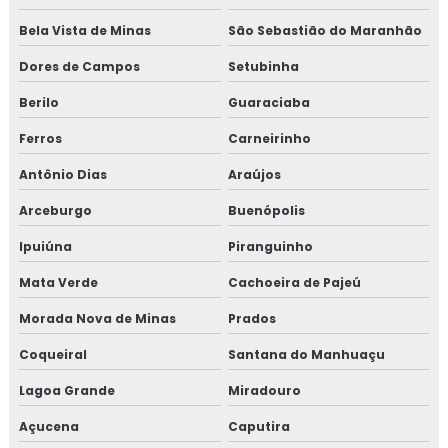
Bela Vista de Minas
São Sebastião do Maranhão
Dores de Campos
Setubinha
Berilo
Guaraciaba
Ferros
Carneirinho
Antônio Dias
Araújos
Arceburgo
Buenópolis
Ipuiúna
Piranguinho
Mata Verde
Cachoeira de Pajeú
Morada Nova de Minas
Prados
Coqueiral
Santana do Manhuaçu
Lagoa Grande
Miradouro
Açucena
Caputira