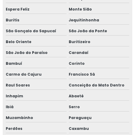
Espera Feliz
Monte Sião
Treinamento para coordenadores de equipes de melhoria
Buritis
Jequitinhonha
Treinamento em cultura da segurança de alimentos e
qualidade
São Gonçalo do Sapucaí
São João da Ponte
Belo Oriente
Buritizeiro
Treinamento em dashboard aplicado à indústria
São João do Paraíso
Carandaí
Treinamento para elaboração do plano de HACCP APPCC
Bambuí
Corinto
Treinamento em food fraud e food defense
Carmo do Cajuru
Francisco Sá
Treinamento em formação de auditor interno
Raul Soares
Conceição do Mato Dentro
Inhapim
Abaeté
Treinamento em formação de equipe esa
Ibiá
Serro
Treinamento em fraud e food defense
Muzambinho
Paraguaçu
Treinamento em FSSC 22000
Perdões
Caxambu