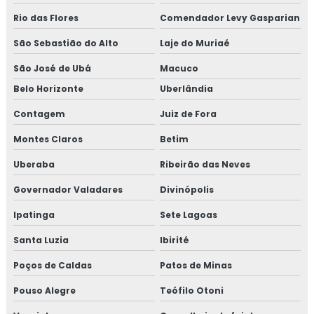
Consultoria em reciclagem auditores internos iso9001
Rio das Flores
Comendador Levy Gasparian
Consultoria em reciclagem equipe HACCP
São Sebastião do Alto
Laje do Muriaé
São José de Ubá
Macuco
Consultoria em reciclagem sobre segurança dos
alimentos
Belo Horizonte
Uberlândia
Contagem
Juiz de Fora
Consultoria em registro na anvisa
Montes Claros
Betim
Consultoria em registro de produtos na anvisa
Uberaba
Ribeirão das Neves
Consultoria em resolução de não conformidades da
Governador Valadares
Divinópolis
auditoria
Ipatinga
Sete Lagoas
Consultoria em revisão norma FSSC 22000
Santa Luzia
Ibirité
Consultoria em revisão plano HACCP
Poços de Caldas
Patos de Minas
Consultoria em rotulagem de alimentos
Pouso Alegre
Teófilo Otoni