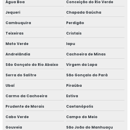
Água Boa
Conceição do Rio Verde
Treinamento em transporte de feed materials
Jequeri
Chapada Gaúcha
Treinamento em tratamento de não conformidades
Cambuquira
Perdigão
Teixeiras
Cristais
Treinamento em tratamento de não conformidades e
causas raiz
Mato Verde
Iapu
Andrelândia
Cachoeira de Minas
São Gonçalo do Rio Abaixo
Virgem da Lapa
Serra do Salitre
São Gonçalo do Pará
Ubaí
Piraúba
Carmo da Cachoeira
Estiva
Prudente de Morais
Caetanópolis
Cabo Verde
Campo do Meio
Gouveia
São João do Manhuaçu