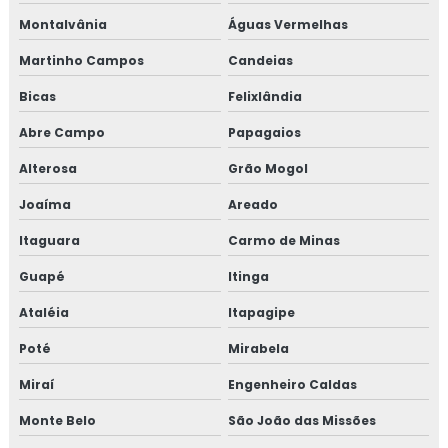
Montalvânia
Águas Vermelhas
Treinamento em plano gerenciamento de resíduos
sólidos
Martinho Campos
Candeias
Treinamento em política da qualidade
Bicas
Felixlândia
Abre Campo
Papagaios
Treinamento em processos e elaboração de relatório de
auditoria
Alterosa
Grão Mogol
Treinamento em programa 5s
Joaíma
Areado
Itaguara
Carmo de Minas
Treinamento em rastreabilidade e recall
Guapé
Itinga
Treinamento em reciclagem auditores internos iso9001
Ataléia
Itapagipe
Treinamento em reciclagem equipe HACCP
Poté
Mirabela
Treinamento em reciclagem sobre segurança dos
Miraí
Engenheiro Caldas
alimentos
Monte Belo
São João das Missões