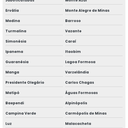
Jaboticatubas
Monte Azul
Treinamento em gestão de fornecedores
Ervália
Monte Alegre de Minas
Treinamento em gestão de fornecedores alergênicos
Medina
Barroso
Turmalina
Vazante
Treinamento em global market
Simonésia
Caraí
Treinamento em GMP+
Ipanema
Itaobim
Treinamento em GMP+ 2020
Guaranésia
Lagoa Formosa
Treinamento gmp com certificado
Manga
Varzelândia
Presidente Olegário
Carlos Chagas
Treinamento em HACCP
Matipó
Águas Formosas
Treinamento em HACCP de acordo com os requisitos do
Baependi
Alpinópolis
GMP
Campina Verde
Carmópolis de Minas
Treinamento em HACCP APPCC
Luz
Malacacheta