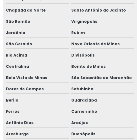
Chapada do Norte
Santo Antônio do Jacinto
São Romão
Virginópolis
Jordânia
Rubim
São Geraldo
Novo Oriente de Minas
Rio Acima
Divisópolis
Centralina
Bonito de Minas
Bela Vista de Minas
São Sebastião do Maranhão
Dores de Campos
Setubinha
Berilo
Guaraciaba
Ferros
Carneirinho
Antônio Dias
Araújos
Arceburgo
Buenópolis