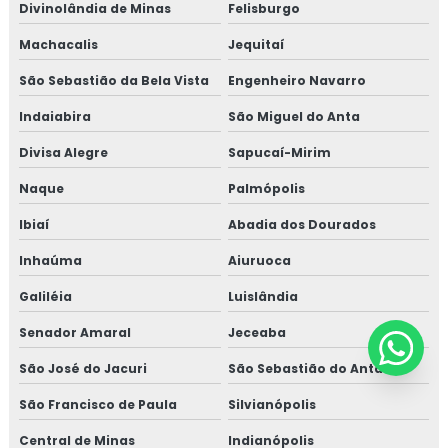
Divinolândia de Minas
Felisburgo
Machacalis
Jequitaí
São Sebastião da Bela Vista
Engenheiro Navarro
Indaiabira
São Miguel do Anta
Divisa Alegre
Sapucaí-Mirim
Naque
Palmópolis
Ibiaí
Abadia dos Dourados
Inhaúma
Aiuruoca
Galiléia
Luislândia
Senador Amaral
Jeceaba
São José do Jacuri
São Sebastião do Anta
São Francisco de Paula
Silvianópolis
Central de Minas
Indianópolis