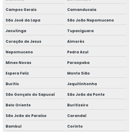
Treinamento em auditoria interna da norma FSSC 22000
Campos Gerais
Camanducaia
São José da Lapa
São João Nepomuceno
Treinamento em avaliação de fornecedores
Jacutinga
Tupaciguara
Treinamento em boas práticas de fabricação
Coração de Jesus
Aimorés
Treinamento em boas práticas em laboratórios
Nepomuceno
Pedra Azul
Treinamento em certificação GMP+2020
Minas Novas
Paraopeba
Espera Feliz
Monte Sião
Treinamento em controle de alergênicos
Buritis
Jequitinhonha
Treinamento em controle de pragas
São Gonçalo do Sapucaí
São João da Ponte
Treinamento para coordenadores de equipes de melhoria
Belo Oriente
Buritizeiro
Treinamento em cultura da segurança de alimentos e
São João do Paraíso
Carandaí
qualidade
Bambuí
Corinto