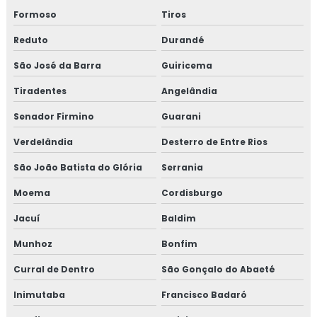
Formoso
Tiros
Reduto
Durandé
São José da Barra
Guiricema
Tiradentes
Angelândia
Senador Firmino
Guarani
Verdelândia
Desterro de Entre Rios
São João Batista do Glória
Serrania
Moema
Cordisburgo
Jacuí
Baldim
Munhoz
Bonfim
Curral de Dentro
São Gonçalo do Abaeté
Inimutaba
Francisco Badaró