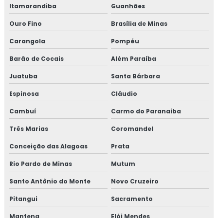
Itamarandiba
Guanhães
Empresa de treinamento para setor de alimentos
Ouro Fino
Brasília de Minas
Gmp para transporte de cargas
Carangola
Pompéu
Treinamento em adequação para acreditação na iso
Barão de Cocais
Além Paraíba
17025
Juatuba
Santa Bárbara
Treinamento em análise crítica de laudos de calibração
Espinosa
Cláudio
Treinamento em análise e diagnóstico de cultura
Cambuí
Carmo do Paranaíba
organizacional
Três Marias
Coromandel
Treinamento em análise sensorial
Conceição das Alagoas
Prata
Rio Pardo de Minas
Mutum
Treinamento em atualização do manual de bpf
Santo Antônio do Monte
Novo Cruzeiro
Treinamento em auditoria de fornecedores
Pitangui
Sacramento
Treinamento em auditoria interna
Mantena
Elói Mendes