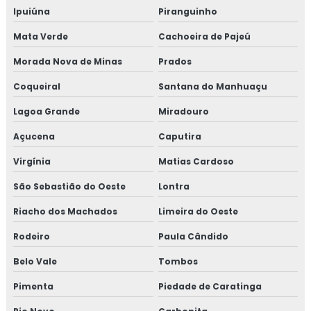
Ipuiúna
Piranguinho
Mata Verde
Cachoeira de Pajeú
Morada Nova de Minas
Prados
Coqueiral
Santana do Manhuaçu
Lagoa Grande
Miradouro
Açucena
Caputira
Virgínia
Matias Cardoso
São Sebastião do Oeste
Lontra
Riacho dos Machados
Limeira do Oeste
Rodeiro
Paula Cândido
Belo Vale
Tombos
Pimenta
Piedade de Caratinga