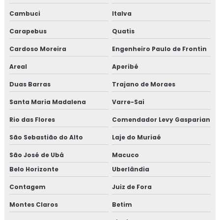
Consultoria na norma FSSC 22000
Cambuci
Italva
Carapebus
Quatis
Consultoria em plano gerenciamento de resíduos sólidos
Cardoso Moreira
Engenheiro Paulo de Frontin
Consultoria em política da qualidade
Areal
Aperibé
Consultoria em processos e elaboração de relatório de
Duas Barras
Trajano de Moraes
auditoria
Santa Maria Madalena
Varre-Sai
Consultoria em programa 5s
Rio das Flores
Comendador Levy Gasparian
Consultoria em rastreabilidade e recall
São Sebastião do Alto
Laje do Muriaé
Consultoria em reciclagem auditores internos iso9001
São José de Ubá
Macuco
Belo Horizonte
Uberlândia
Consultoria em reciclagem equipe HACCP
Contagem
Juiz de Fora
Consultoria em reciclagem sobre segurança dos
Montes Claros
Betim
alimentos