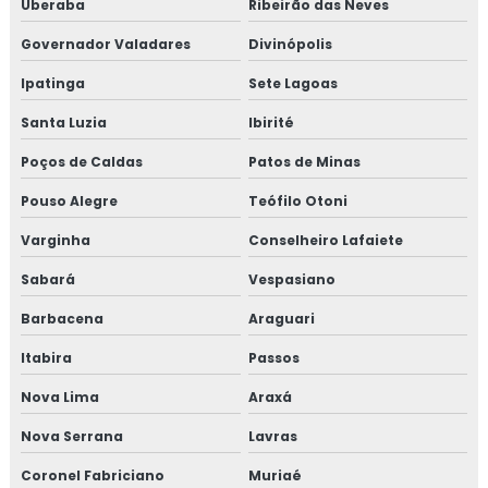
Uberaba
Ribeirão das Neves
Consultoria em registro na anvisa
Governador Valadares
Divinópolis
Consultoria em registro de produtos na anvisa
Ipatinga
Sete Lagoas
Consultoria em resolução de não conformidades da
Santa Luzia
Ibirité
auditoria
Poços de Caldas
Patos de Minas
Consultoria em revisão norma FSSC 22000
Pouso Alegre
Teófilo Otoni
Varginha
Conselheiro Lafaiete
Consultoria em revisão plano HACCP
Sabará
Vespasiano
Consultoria em rotulagem de alimentos
Barbacena
Araguari
Consultoria em sensibilização programa 5s
Itabira
Passos
Consultoria para setor alimentício
Nova Lima
Araxá
Nova Serrana
Lavras
Consultoria para setor de alimentos
Coronel Fabriciano
Muriaé