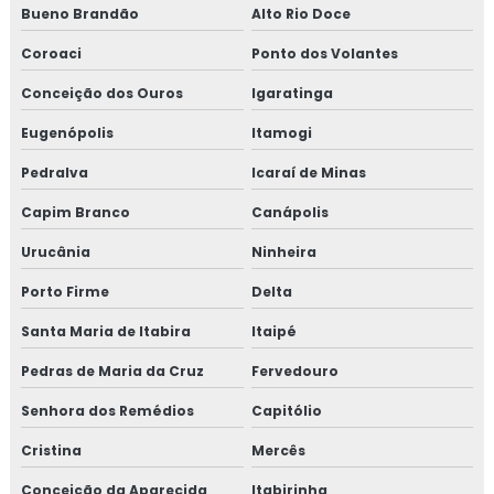
Bueno Brandão
Alto Rio Doce
Coroaci
Ponto dos Volantes
Conceição dos Ouros
Igaratinga
Eugenópolis
Itamogi
Pedralva
Icaraí de Minas
Capim Branco
Canápolis
Urucânia
Ninheira
Porto Firme
Delta
Santa Maria de Itabira
Itaipé
Pedras de Maria da Cruz
Fervedouro
Senhora dos Remédios
Capitólio
Cristina
Mercês
Conceição da Aparecida
Itabirinha