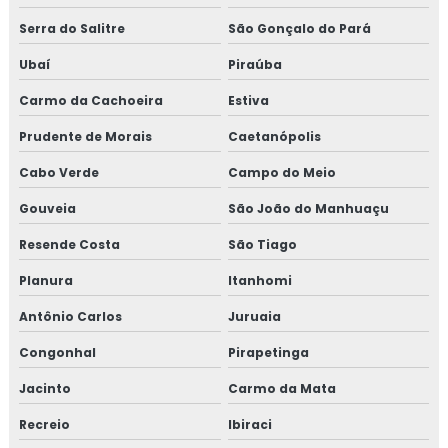
causas raiz
Serra do Salitre
São Gonçalo do Pará
Ubaí
Piraúba
Carmo da Cachoeira
Estiva
Prudente de Morais
Caetanópolis
Cabo Verde
Campo do Meio
Gouveia
São João do Manhuaçu
Resende Costa
São Tiago
Planura
Itanhomi
Antônio Carlos
Juruaia
Congonhal
Pirapetinga
Jacinto
Carmo da Mata
Recreio
Ibiraci