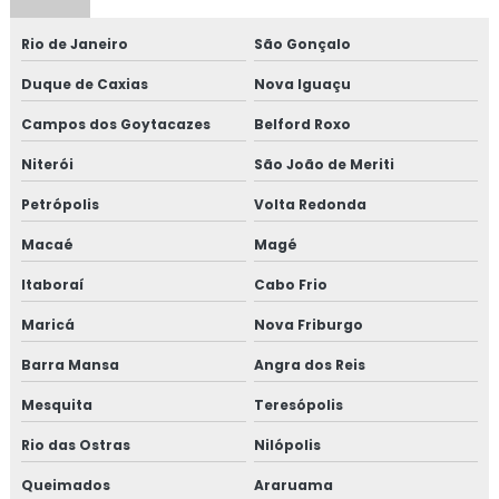
Consultoria em formação de equipe esa
Rio de Janeiro
São Gonçalo
Consultoria em FSSC 22000
Duque de Caxias
Nova Iguaçu
Consultoria em gestão da manutenção
Campos dos Goytacazes
Belford Roxo
Consultoria em gestão de fornecedores
Niterói
São João de Meriti
Consultoria em global market
Petrópolis
Volta Redonda
Macaé
Magé
Consultoria em GMP+
Itaboraí
Cabo Frio
Consultoria em GMP+ 2020
Maricá
Nova Friburgo
Consultoria em HACCP
Barra Mansa
Angra dos Reis
Consultoria em HACCP de acordo com os requisitos do
Mesquita
Teresópolis
GMP
Rio das Ostras
Nilópolis
Consultoria em HACCP APPCC
Queimados
Araruama