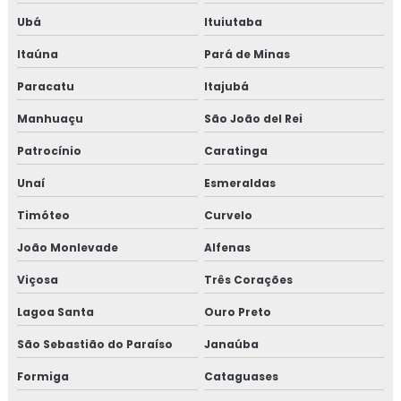
Consultoria em sistema de gestão halal
Ubá
Ituiutaba
Consultoria em transporte de feed materials
Itaúna
Pará de Minas
Consultoria em tratamento de não conformidades
Paracatu
Itajubá
Manhuaçu
São João del Rei
Consultoria em tratamento de não conformidades e
causas raiz
Patrocínio
Caratinga
Curso de 5s para empresas
Unaí
Esmeraldas
Timóteo
Curvelo
Curso auditor interno fssc 22000
João Monlevade
Alfenas
Curso de auditor interno iso
Viçosa
Três Corações
Curso auditor interno iso 14001
Lagoa Santa
Ouro Preto
Curso de auditor interno iso 9001
São Sebastião do Paraíso
Janaúba
Formiga
Cataguases
Curso de auditor iso 9001