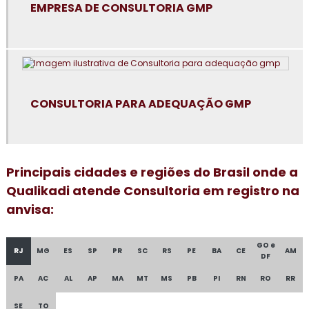
EMPRESA DE CONSULTORIA GMP
Consultoria para certificação GMP+2020
Consultoria em controle de alergênicos
Consultoria em cultura da segurança de alimentos e
qualidade
CONSULTORIA PARA ADEQUAÇÃO GMP
Consultoria em dashboard aplicado à indústria
Consultoria em diagnóstico esg
Principais cidades e regiões do Brasil onde a
Consultoria para elaboração do plano de HACCP APPCC
Qualikadi atende Consultoria em registro na
anvisa:
Consultoria para empresa alimentícia
GO e
Consultoria em food fraud e food defense
RJ
MG
ES
SP
PR
SC
RS
PE
BA
CE
AM
DF
Consultoria em formação de auditor interno
PA
AC
AL
AP
MA
MT
MS
PB
PI
RN
RO
RR
SE
TO