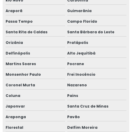
Rio Novo
Carbonita
Araporã
Guimarânia
Passa Tempo
Campo Florido
Santa Rita de Caldas
Santa Bárbara do Leste
Orizânia
Pratápolis
Delfinópolis
Alto Jequitibá
Martins Soares
Pocrane
Monsenhor Paulo
Frei Inocêncio
Coronel Murta
Nazareno
Coluna
Pains
Japonvar
Santa Cruz de Minas
Araponga
Pavão
Florestal
Delfim Moreira