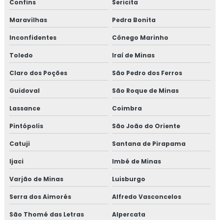
Confins
Sericita
Maravilhas
Pedra Bonita
Inconfidentes
Cônego Marinho
Toledo
Iraí de Minas
Claro dos Poções
São Pedro dos Ferros
Guidoval
São Roque de Minas
Lassance
Coimbra
Pintópolis
São João do Oriente
Catuji
Santana de Pirapama
Ijaci
Imbé de Minas
Varjão de Minas
Luisburgo
Serra dos Aimorés
Alfredo Vasconcelos
São Thomé das Letras
Alpercata