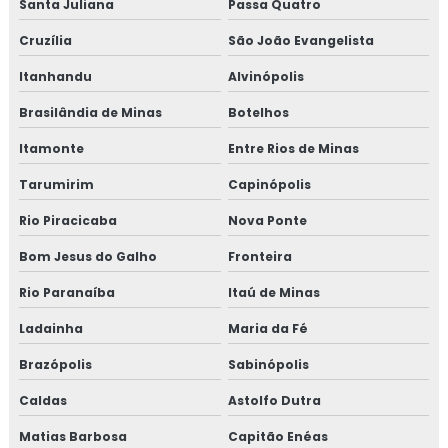
Santa Juliana
Passa Quatro
Treinamento em legislação de alimentos
Cruzília
São João Evangelista
Treinamento em manipulação de alimentos
Itanhandu
Alvinópolis
Treinamento em mapeamento de processos e gestão de
Brasilândia de Minas
Botelhos
riscos
Itamonte
Entre Rios de Minas
Treinamento em microbiologia de alimento
Tarumirim
Capinópolis
Treinamento em microbiologia de alimentos com base
Rio Piracicaba
Nova Ponte
em salmonella
Bom Jesus do Galho
Fronteira
Treinamento em migração da norma GMP+ 2020
Rio Paranaíba
Itaú de Minas
Treinamento em migração para versão 6.0 da norma
Ladainha
Maria da Fé
FSSC 22000
Brazópolis
Sabinópolis
Treinamento em norma brc
Caldas
Astolfo Dutra
Treinamento em norma FSSC 22000
Matias Barbosa
Capitão Enéas