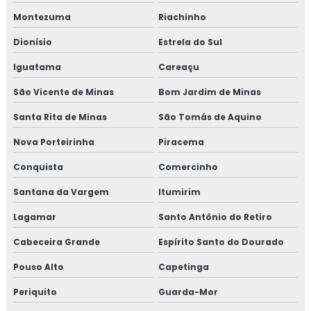
Montezuma
Riachinho
Dionísio
Estrela do Sul
Iguatama
Careaçu
São Vicente de Minas
Bom Jardim de Minas
Santa Rita de Minas
São Tomás de Aquino
Nova Porteirinha
Piracema
Conquista
Comercinho
Santana da Vargem
Itumirim
Lagamar
Santo Antônio do Retiro
Cabeceira Grande
Espírito Santo do Dourado
Pouso Alto
Capetinga
Periquito
Guarda-Mor