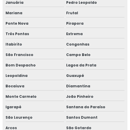
Januária
Pedro Leopoldo
Curso de boas práticas de fabricação
Mariana
Frutal
Curso de bpf
Ponte Nova
Pirapora
Curso de bpf para indústria de alimentos
Três Pontas
Extrema
Itabirito
Congonhas
Curso fssc
São Francisco
Campo Belo
Curso fssc 22000 online
Bom Despacho
Lagoa da Prata
Curso gerenciamento de resíduos
Leopoldina
Guaxupé
Curso de gerenciamento de resíduos sólidos
Bocaiuva
Diamantina
Monte Carmelo
João Pinheiro
Curso de gestão de resíduos
Igarapé
Santana do Paraíso
Curso de gestão de resíduos sólidos
São Lourenço
Santos Dumont
Curso gmp para transportadoras
Arcos
São Gotardo