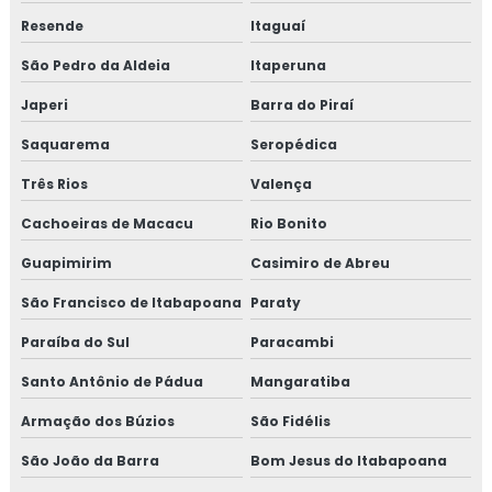
Resende
Itaguaí
Consultoria em HACCP APPCC com foco no BRCGS
São Pedro da Aldeia
Itaperuna
Consultoria em HACCP codex alimentarius
Japeri
Barra do Piraí
Consultoria em homologação de fornecedor
Saquarema
Seropédica
Consultoria em homologação de fornecedores e
Três Rios
Valença
transportadoras
Cachoeiras de Macacu
Rio Bonito
Consultoria em ifs food
Guapimirim
Casimiro de Abreu
Consultoria em implantação de programa 5s
São Francisco de Itabapoana
Paraty
Paraíba do Sul
Paracambi
Consultoria em implementação gfsi
Santo Antônio de Pádua
Mangaratiba
Consultoria em iso 14001
Armação dos Búzios
São Fidélis
Consultoria em iso 17025
São João da Barra
Bom Jesus do Itabapoana