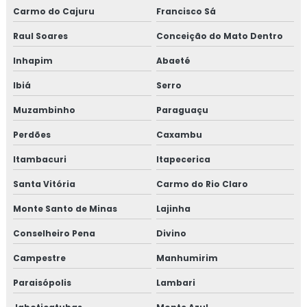
Treinamento em dashboard aplicado à indústria
Carmo do Cajuru
Francisco Sá
Treinamento para elaboração do plano de HACCP APPCC
Raul Soares
Conceição do Mato Dentro
Inhapim
Abaeté
Treinamento em food fraud e food defense
Ibiá
Serro
Treinamento em formação de auditor interno
Muzambinho
Paraguaçu
Treinamento em formação de equipe esa
Perdões
Caxambu
Treinamento em fraud e food defense
Itambacuri
Itapecerica
Santa Vitória
Carmo do Rio Claro
Treinamento em FSSC 22000
Monte Santo de Minas
Lajinha
Treinamento em gerenciamento de crises recall e
rastreabilidade
Conselheiro Pena
Divino
Campestre
Manhumirim
Treinamento em gerenciamento de riscos corporativos
Paraisópolis
Lambari
Treinamento em gestão da manutenção