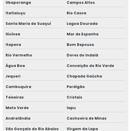
Treinamento em revisão norma FSSC 22000
Ubaporanga
Campos Altos
Itatiaiuçu
Rio Casca
Treinamento em revisão plano HACCP
Santa Maria do Suaçuí
Lagoa Dourada
Treinamento em rotinas administrativas de assuntos
regulatórios
Ilicínea
Mar de Espanha
Itapeva
Bom Repouso
Treinamento em rotulagem de alimentos
Rio Vermelho
Dores do Indaiá
Treinamento em sensibilização de bpf
Água Boa
Conceição do Rio Verde
Treinamento em sensibilização programa 5s
Jequeri
Chapada Gaúcha
Treinamento em sistema de gestão halal
Cambuquira
Perdigão
Teixeiras
Cristais
Treinamento em transporte de feed materials
Mato Verde
Iapu
Treinamento em tratamento de não conformidades
Andrelândia
Cachoeira de Minas
Treinamento em tratamento de não conformidades e
São Gonçalo do Rio Abaixo
Virgem da Lapa