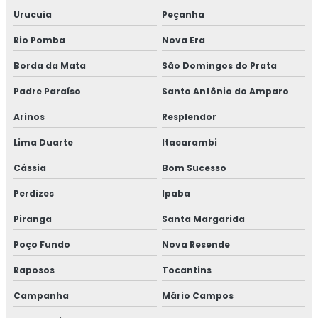
Treinamento em HACCP APPCC com foco no BRCGS
Urucuia
Peçanha
Treinamento em HACCP codex alimentarius
Rio Pomba
Nova Era
Borda da Mata
São Domingos do Prata
Treinamento em homologação de fornecedor
Padre Paraíso
Santo Antônio do Amparo
Treinamento em ifs food
Arinos
Resplendor
Treinamento em implantação de programa 5s
Lima Duarte
Itacarambi
Treinamento em implementação gfsi
Cássia
Bom Sucesso
Perdizes
Ipaba
Treinamento em indicadores de desempenho
Piranga
Santa Margarida
Treinamento em iso 14001
Poço Fundo
Nova Resende
Treinamento em iso 17025
Raposos
Tocantins
Treinamento em iso 9001
Campanha
Mário Campos