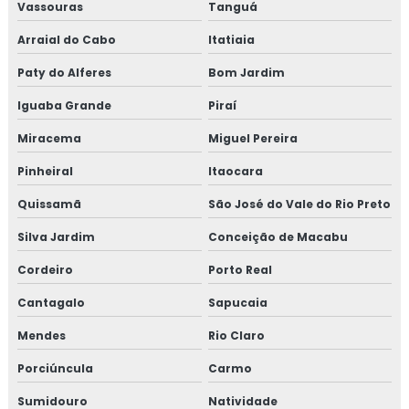
Consultoria em iso 9001
Vassouras
Tanguá
Arraial do Cabo
Itatiaia
Consultoria em legislação de alimentos
Paty do Alferes
Bom Jardim
Consultoria em manipulação de alimentos
Iguaba Grande
Piraí
Consultoria em manutenção sgq para recertificação
Miracema
Miguel Pereira
Consultoria em mapeamento de processos e gestão de
Pinheiral
Itaocara
riscos
Quissamã
São José do Vale do Rio Preto
Consultoria em microbiologia de alimentos com base em
Silva Jardim
Conceição de Macabu
salmonella
Cordeiro
Porto Real
Consultoria em migração da norma GMP+ 2020
Cantagalo
Sapucaia
Consultoria em migração para versão 6.0 da norma FSSC
Mendes
Rio Claro
22000
Porciúncula
Carmo
Consultoria em norma brc
Sumidouro
Natividade