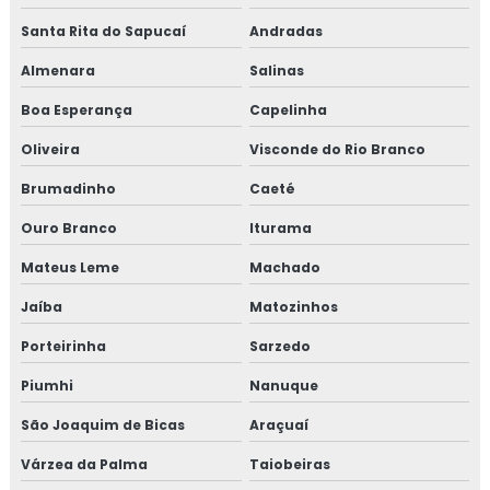
Curso iso 17025 online
Santa Rita do Sapucaí
Andradas
Almenara
Salinas
Curso de rotulagem nutricional
Boa Esperança
Capelinha
Curso de rotulagem nutricional online
Oliveira
Visconde do Rio Branco
Empresa de consultoria para empresa alimentícia
Brumadinho
Caeté
Empresa de consultoria gmp
Ouro Branco
Iturama
Mateus Leme
Machado
Empresa de consultoria para setor alimentício
Jaíba
Matozinhos
Empresa de consultoria para setor de alimentos
Porteirinha
Sarzedo
Empresa de curso gmp
Piumhi
Nanuque
Empresa de treinamento para empresa alimentícia
São Joaquim de Bicas
Araçuaí
Várzea da Palma
Taiobeiras
Empresa de treinamento para setor alimentício