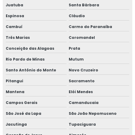
Treinamento em análise e diagnóstico de cultura
Juatuba
Santa Bárbara
organizacional
Espinosa
Cláudio
Treinamento em análise sensorial
Cambuí
Carmo do Paranaíba
Treinamento em atualização do manual de bpf
Três Marias
Coromandel
Treinamento em auditoria de fornecedores
Conceição das Alagoas
Prata
Rio Pardo de Minas
Mutum
Treinamento em auditoria interna
Santo Antônio do Monte
Novo Cruzeiro
Treinamento em auditoria interna da norma FSSC 22000
Pitangui
Sacramento
Treinamento em avaliação de fornecedores
Mantena
Elói Mendes
Treinamento em boas práticas de fabricação
Campos Gerais
Camanducaia
São José da Lapa
São João Nepomuceno
Treinamento em boas práticas em laboratórios
Jacutinga
Tupaciguara
Treinamento em certificação GMP+2020