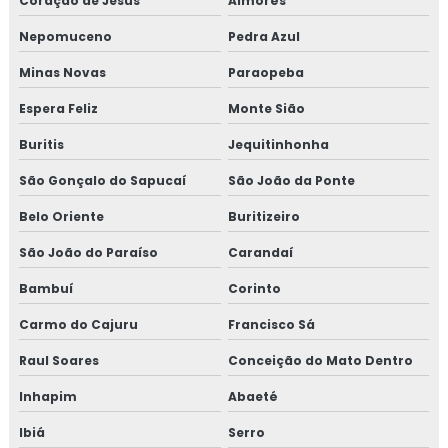
Coração de Jesus
Aimorés
Treinamento em controle de alergênicos
Nepomuceno
Pedra Azul
Treinamento em controle de pragas
Minas Novas
Paraopeba
Espera Feliz
Monte Sião
Treinamento para coordenadores de equipes de melhoria
Buritis
Jequitinhonha
Treinamento em cultura da segurança de alimentos e
qualidade
São Gonçalo do Sapucaí
São João da Ponte
Belo Oriente
Buritizeiro
Treinamento em dashboard aplicado à indústria
São João do Paraíso
Carandaí
Treinamento para elaboração do plano de HACCP APPCC
Bambuí
Corinto
Treinamento em food fraud e food defense
Carmo do Cajuru
Francisco Sá
Treinamento em formação de auditor interno
Raul Soares
Conceição do Mato Dentro
Inhapim
Abaeté
Treinamento em formação de equipe esa
Ibiá
Serro