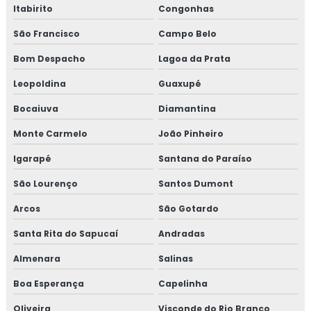
Itabirito
Congonhas
Curso gerenciamento de resíduos
São Francisco
Campo Belo
Curso de gerenciamento de resíduos sólidos
Bom Despacho
Lagoa da Prata
Curso de gestão de resíduos
Leopoldina
Guaxupé
Curso de gestão de resíduos sólidos
Bocaiuva
Diamantina
Monte Carmelo
João Pinheiro
Curso gmp para transportadoras
Igarapé
Santana do Paraíso
Curso iso 17025 online
São Lourenço
Santos Dumont
Curso de rotulagem nutricional
Arcos
São Gotardo
Curso de rotulagem nutricional online
Santa Rita do Sapucaí
Andradas
Almenara
Salinas
Empresa de consultoria para empresa alimentícia
Boa Esperança
Capelinha
Empresa de consultoria gmp
Oliveira
Visconde do Rio Branco