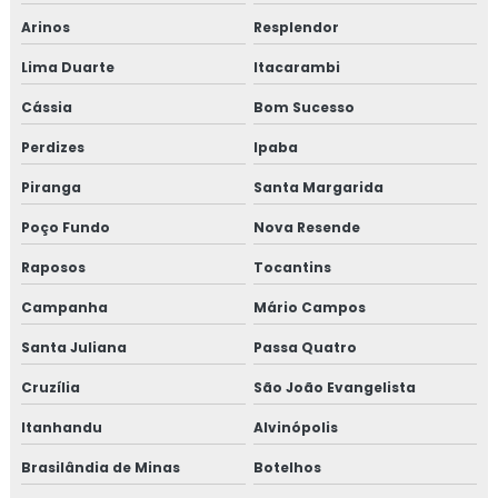
Treinamento em implementação gfsi
Arinos
Resplendor
Treinamento em indicadores de desempenho
Lima Duarte
Itacarambi
Treinamento em iso 14001
Cássia
Bom Sucesso
Perdizes
Ipaba
Treinamento em iso 17025
Piranga
Santa Margarida
Treinamento em iso 9001
Poço Fundo
Nova Resende
Treinamento em legislação de alimentos
Raposos
Tocantins
Treinamento em manipulação de alimentos
Campanha
Mário Campos
Santa Juliana
Passa Quatro
Treinamento em mapeamento de processos e gestão de
riscos
Cruzília
São João Evangelista
Treinamento em microbiologia de alimento
Itanhandu
Alvinópolis
Brasilândia de Minas
Botelhos
Treinamento em microbiologia de alimentos com base