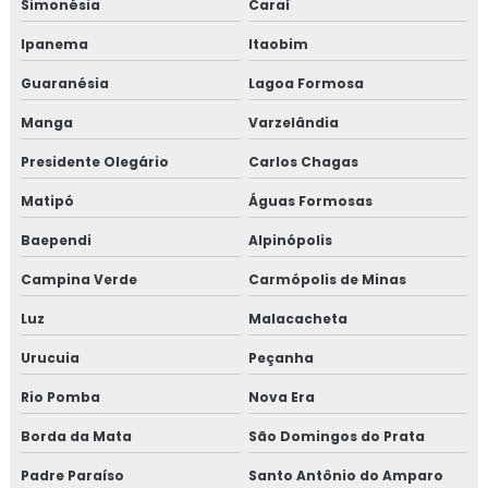
Simonésia
Caraí
Treinamento gmp com certificado
Ipanema
Itaobim
Treinamento em HACCP
Guaranésia
Lagoa Formosa
Manga
Varzelândia
Treinamento em HACCP de acordo com os requisitos do
GMP
Presidente Olegário
Carlos Chagas
Treinamento em HACCP APPCC
Matipó
Águas Formosas
Baependi
Alpinópolis
Treinamento em HACCP APPCC com foco no BRCGS
Campina Verde
Carmópolis de Minas
Treinamento em HACCP codex alimentarius
Luz
Malacacheta
Treinamento em homologação de fornecedor
Urucuia
Peçanha
Treinamento em ifs food
Rio Pomba
Nova Era
Borda da Mata
São Domingos do Prata
Treinamento em implantação de programa 5s
Padre Paraíso
Santo Antônio do Amparo