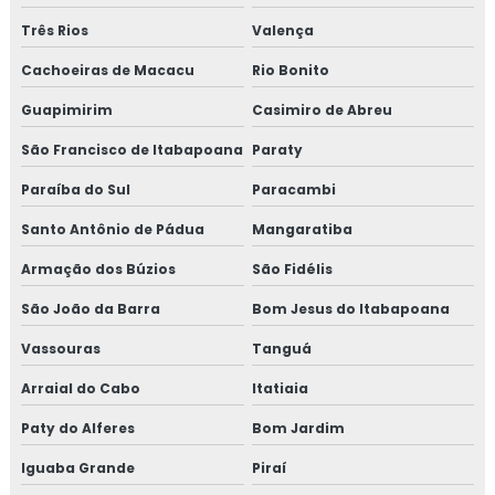
Consultoria em ifs food
Três Rios
Valença
Consultoria em implantação de programa 5s
Cachoeiras de Macacu
Rio Bonito
Consultoria em implementação gfsi
Guapimirim
Casimiro de Abreu
Consultoria em iso 14001
São Francisco de Itabapoana
Paraty
Paraíba do Sul
Paracambi
Consultoria em iso 17025
Santo Antônio de Pádua
Mangaratiba
Consultoria em iso 9001
Armação dos Búzios
São Fidélis
Consultoria em legislação de alimentos
São João da Barra
Bom Jesus do Itabapoana
Consultoria em manipulação de alimentos
Vassouras
Tanguá
Arraial do Cabo
Itatiaia
Consultoria em manutenção sgq para recertificação
Paty do Alferes
Bom Jardim
Consultoria em mapeamento de processos e gestão de
Iguaba Grande
Piraí
riscos