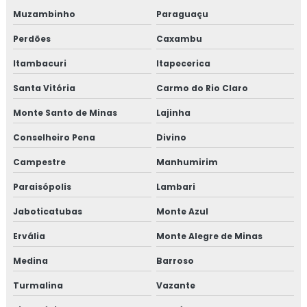
Treinamento em fraud e food defense
Muzambinho
Paraguaçu
Treinamento em FSSC 22000
Perdões
Caxambu
Treinamento em gerenciamento de crises recall e
Itambacuri
Itapecerica
rastreabilidade
Santa Vitória
Carmo do Rio Claro
Treinamento em gerenciamento de riscos corporativos
Monte Santo de Minas
Lajinha
Conselheiro Pena
Divino
Treinamento em gestão da manutenção
Campestre
Manhumirim
Treinamento em gestão de fornecedores
Paraisópolis
Lambari
Treinamento em gestão de fornecedores alergênicos
Jaboticatubas
Monte Azul
Treinamento em global market
Ervália
Monte Alegre de Minas
Medina
Barroso
Treinamento em GMP+
Turmalina
Vazante
Treinamento em GMP+ 2020