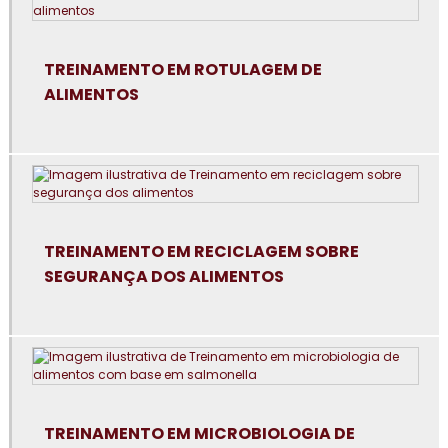
Consultoria em auditoria de fornecedores
Consultoria em auditoria interna da norma FSSC 22000
TREINAMENTO EM ROTULAGEM DE
ALIMENTOS
Consultoria em avaliação de fornecedores
Consultoria em boas práticas de fabricação
Consultoria em boas práticas em laboratórios
Consultoria para certificação GMP+2020
TREINAMENTO EM RECICLAGEM SOBRE
SEGURANÇA DOS ALIMENTOS
Consultoria em controle de alergênicos
Consultoria em cultura da segurança de alimentos e
qualidade
Consultoria em dashboard aplicado à indústria
TREINAMENTO EM MICROBIOLOGIA DE
Consultoria em diagnóstico esg