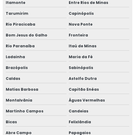
em salmonella
Itamonte
Entre Rios de Minas
Tarumirim
Capinópolis
Treinamento em migração da norma GMP+ 2020
Rio Piracicaba
Nova Ponte
Treinamento em migração para versão 6.0 da norma
FSSC 22000
Bom Jesus do Galho
Fronteira
Rio Paranaíba
Itaú de Minas
Treinamento em norma brc
Ladainha
Maria da Fé
Treinamento em norma FSSC 22000
Brazópolis
Sabinópolis
Treinamento em plano gerenciamento de resíduos
Caldas
Astolfo Dutra
sólidos
Matias Barbosa
Capitão Enéas
Treinamento em política da qualidade
Montalvânia
Águas Vermelhas
Treinamento em processos e elaboração de relatório de
Martinho Campos
Candeias
auditoria
Bicas
Felixlândia
Treinamento em programa 5s
Abre Campo
Papagaios