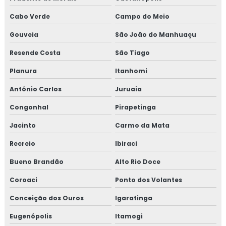
Cabo Verde
Campo do Meio
Gouveia
São João do Manhuaçu
Resende Costa
São Tiago
Planura
Itanhomi
Antônio Carlos
Juruaia
Congonhal
Pirapetinga
Jacinto
Carmo da Mata
Recreio
Ibiraci
Bueno Brandão
Alto Rio Doce
Coroaci
Ponto dos Volantes
Conceição dos Ouros
Igaratinga
Eugenópolis
Itamogi