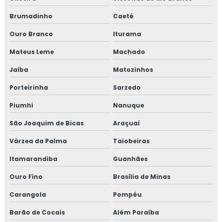
Empresa de consultoria para setor alimentício
Brumadinho
Caeté
Empresa de consultoria para setor de alimentos
Ouro Branco
Iturama
Mateus Leme
Machado
Empresa de curso gmp
Jaíba
Matozinhos
Empresa de treinamento para empresa alimentícia
Porteirinha
Sarzedo
Empresa de treinamento para setor alimentício
Piumhi
Nanuque
Empresa de treinamento para setor de alimentos
São Joaquim de Bicas
Araçuaí
Várzea da Palma
Taiobeiras
Gmp para transporte de cargas
Itamarandiba
Guanhães
Treinamento em adequação para acreditação na iso
Ouro Fino
Brasília de Minas
17025
Carangola
Pompéu
Treinamento em análise crítica de laudos de calibração
Barão de Cocais
Além Paraíba