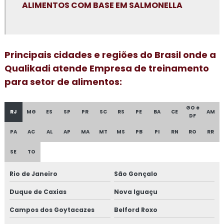
ALIMENTOS COM BASE EM SALMONELLA
Consultoria para elaboração do plano de HACCP APPCC
Consultoria para empresa alimentícia
Principais cidades e regiões do Brasil onde a
Qualikadi atende Empresa de treinamento
Consultoria em food fraud e food defense
para setor de alimentos:
Consultoria em formação de auditor interno
GO e
Consultoria em formação de equipe esa
RJ
MG
ES
SP
PR
SC
RS
PE
BA
CE
AM
DF
PA
AC
AL
AP
MA
MT
MS
PB
PI
RN
RO
RR
Consultoria em FSSC 22000
SE
TO
Consultoria em gestão da manutenção
Rio de Janeiro
São Gonçalo
Consultoria em gestão de fornecedores
Duque de Caxias
Nova Iguaçu
Consultoria em global market
Campos dos Goytacazes
Belford Roxo