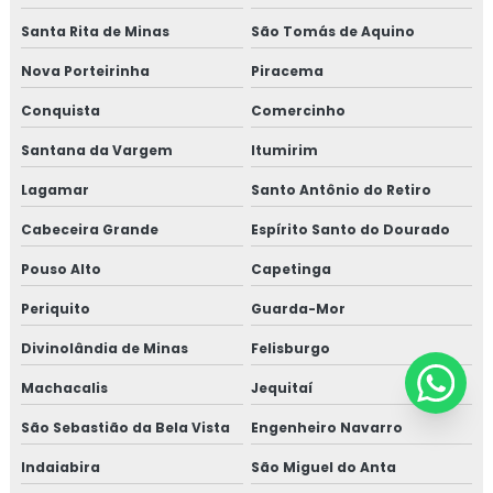
Santa Rita de Minas
São Tomás de Aquino
Nova Porteirinha
Piracema
Conquista
Comercinho
Santana da Vargem
Itumirim
Lagamar
Santo Antônio do Retiro
Cabeceira Grande
Espírito Santo do Dourado
Pouso Alto
Capetinga
Periquito
Guarda-Mor
Divinolândia de Minas
Felisburgo
Machacalis
Jequitaí
São Sebastião da Bela Vista
Engenheiro Navarro
Indaiabira
São Miguel do Anta