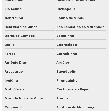
São Geraldo
Novo Oriente de Minas
Rio Acima
Divisópolis
Centralina
Bonito de Minas
Bela Vista de Minas
São Sebastião do Maranhão
Dores de Campos
Setubinha
Berilo
Guaraciaba
Ferros
Carneirinho
Antônio Dias
Araújos
Arceburgo
Buenópolis
Ipuiúna
Piranguinho
Mata Verde
Cachoeira de Pajeú
Morada Nova de Minas
Prados
Coqueiral
Santana do Manhuaçu