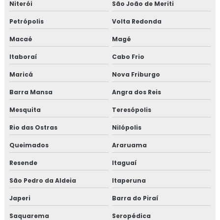
Consultoria em GMP+
Niterói
São João de Meriti
Petrópolis
Volta Redonda
Consultoria em GMP+ 2020
Macaé
Magé
Consultoria em HACCP
Itaboraí
Cabo Frio
Consultoria em HACCP de acordo com os requisitos do
Maricá
Nova Friburgo
GMP
Barra Mansa
Angra dos Reis
Consultoria em HACCP APPCC
Mesquita
Teresópolis
Consultoria em HACCP APPCC com foco no BRCGS
Rio das Ostras
Nilópolis
Consultoria em HACCP codex alimentarius
Queimados
Araruama
Resende
Itaguaí
Consultoria em homologação de fornecedor
São Pedro da Aldeia
Itaperuna
Consultoria em homologação de fornecedores e
transportadoras
Japeri
Barra do Piraí
Saquarema
Seropédica