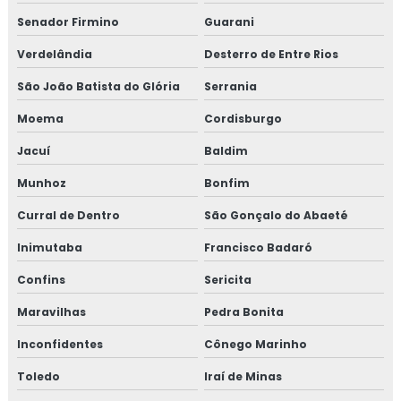
Senador Firmino
Guarani
Verdelândia
Desterro de Entre Rios
São João Batista do Glória
Serrania
Moema
Cordisburgo
Jacuí
Baldim
Munhoz
Bonfim
Curral de Dentro
São Gonçalo do Abaeté
Inimutaba
Francisco Badaró
Confins
Sericita
Maravilhas
Pedra Bonita
Inconfidentes
Cônego Marinho
Toledo
Iraí de Minas