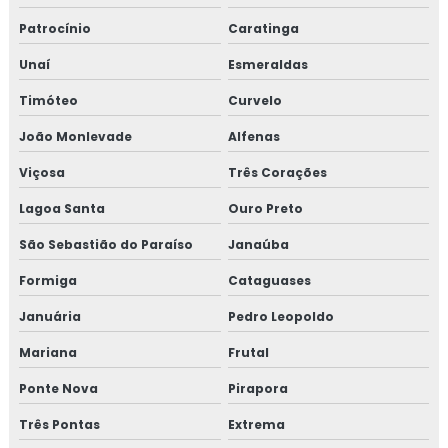
Curso auditor interno fssc 22000
Patrocínio
Caratinga
Curso de auditor interno iso
Unaí
Esmeraldas
Timóteo
Curvelo
Curso auditor interno iso 14001
João Monlevade
Alfenas
Curso de auditor interno iso 9001
Viçosa
Três Corações
Curso de auditor iso 9001
Lagoa Santa
Ouro Preto
Curso de boas práticas de fabricação
São Sebastião do Paraíso
Janaúba
Formiga
Cataguases
Curso de bpf
Januária
Pedro Leopoldo
Curso de bpf para indústria de alimentos
Mariana
Frutal
Curso fssc
Ponte Nova
Pirapora
Curso fssc 22000 online
Três Pontas
Extrema