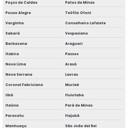
Poços de Caldas
Patos de Minas
Consultoria em rotulagem de alimentos
Pouso Alegre
Teófilo Otoni
Varginha
Conselheiro Lafaiete
Consultoria em sensibilização programa 5s
Sabará
Vespasiano
Consultoria para setor alimentício
Barbacena
Araguari
Consultoria para setor de alimentos
Itabira
Passos
Consultoria em sistema de gestão halal
Nova Lima
Araxá
Nova Serrana
Lavras
Consultoria em transporte de feed materials
Coronel Fabriciano
Muriaé
Consultoria em tratamento de não conformidades
Ubá
Ituiutaba
Consultoria em tratamento de não conformidades e
Itaúna
Pará de Minas
causas raiz
Paracatu
Itajubá
Curso de 5s para empresas
Manhuaçu
São João del Rei