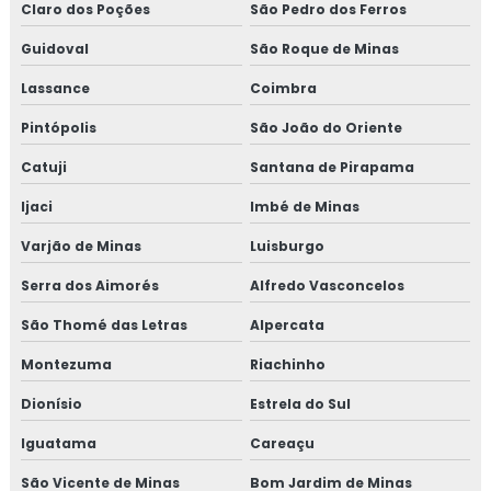
Claro dos Poções
São Pedro dos Ferros
Guidoval
São Roque de Minas
Lassance
Coimbra
Pintópolis
São João do Oriente
Catuji
Santana de Pirapama
Ijaci
Imbé de Minas
Varjão de Minas
Luisburgo
Serra dos Aimorés
Alfredo Vasconcelos
São Thomé das Letras
Alpercata
Montezuma
Riachinho
Dionísio
Estrela do Sul
Iguatama
Careaçu
São Vicente de Minas
Bom Jardim de Minas