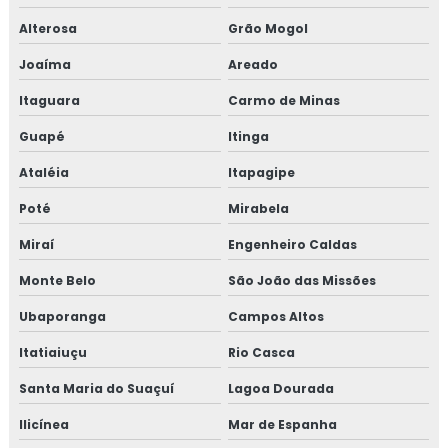
Treinamento em rastreabilidade e recall
Alterosa
Grão Mogol
Joaíma
Areado
Treinamento em reciclagem auditores internos iso9001
Itaguara
Carmo de Minas
Treinamento em reciclagem equipe HACCP
Guapé
Itinga
Treinamento em reciclagem sobre segurança dos
Ataléia
Itapagipe
alimentos
Poté
Mirabela
Treinamento em revisão norma FSSC 22000
Miraí
Engenheiro Caldas
Treinamento em revisão plano HACCP
Monte Belo
São João das Missões
Treinamento em rotinas administrativas de assuntos
Ubaporanga
Campos Altos
regulatórios
Itatiaiuçu
Rio Casca
Treinamento em rotulagem de alimentos
Santa Maria do Suaçuí
Lagoa Dourada
Treinamento em sensibilização de bpf
Ilicínea
Mar de Espanha