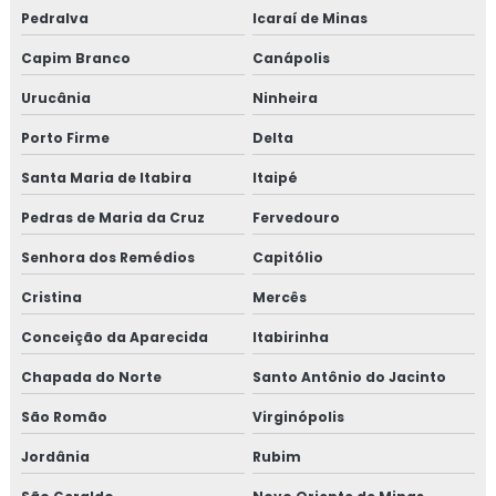
Pedralva
Icaraí de Minas
Capim Branco
Canápolis
Urucânia
Ninheira
Porto Firme
Delta
Santa Maria de Itabira
Itaipé
Pedras de Maria da Cruz
Fervedouro
Senhora dos Remédios
Capitólio
Cristina
Mercês
Conceição da Aparecida
Itabirinha
Chapada do Norte
Santo Antônio do Jacinto
São Romão
Virginópolis
Jordânia
Rubim