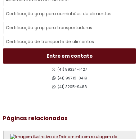
Certificação gmp para caminhões de alimentos
Certificação gmp para transportadoras
Certificação de transporte de alimentos
Certificado gmp para transporte rodoviário
Entre em contato
Consultoria em acompanhamento de auditoria externa
(41) 99224-1427
(41) 99715-0419
Consultoria em adequação para acreditação na iso 17025
(41) 3205-9488
Consultoria para adequação gmp
Consultoria em análise e diagnóstico de cultura
Páginas relacionadas
organizacional
Consultoria em atualização do manual de bpf