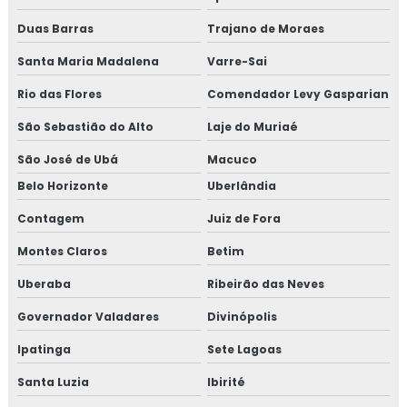
Duas Barras
Trajano de Moraes
Consultoria em rastreabilidade e recall
Santa Maria Madalena
Varre-Sai
Consultoria em reciclagem auditores internos iso9001
Rio das Flores
Comendador Levy Gasparian
Consultoria em reciclagem equipe HACCP
São Sebastião do Alto
Laje do Muriaé
São José de Ubá
Macuco
Consultoria em reciclagem sobre segurança dos
alimentos
Belo Horizonte
Uberlândia
Contagem
Juiz de Fora
Consultoria em registro na anvisa
Montes Claros
Betim
Consultoria em registro de produtos na anvisa
Uberaba
Ribeirão das Neves
Consultoria em resolução de não conformidades da
Governador Valadares
Divinópolis
auditoria
Ipatinga
Sete Lagoas
Consultoria em revisão norma FSSC 22000
Santa Luzia
Ibirité
Consultoria em revisão plano HACCP