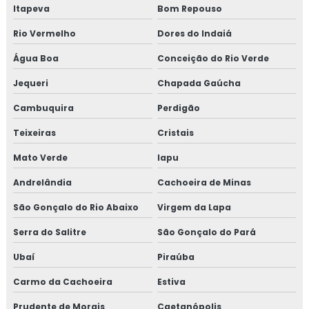
Itapeva
Bom Repouso
Treinamento em sensibilização programa 5s
Rio Vermelho
Dores do Indaiá
Treinamento em sistema de gestão halal
Água Boa
Conceição do Rio Verde
Treinamento em transporte de feed materials
Jequeri
Chapada Gaúcha
Treinamento em tratamento de não conformidades
Cambuquira
Perdigão
Teixeiras
Cristais
Treinamento em tratamento de não conformidades e
causas raiz
Mato Verde
Iapu
Andrelândia
Cachoeira de Minas
São Gonçalo do Rio Abaixo
Virgem da Lapa
Serra do Salitre
São Gonçalo do Pará
Ubaí
Piraúba
Carmo da Cachoeira
Estiva
Prudente de Morais
Caetanópolis