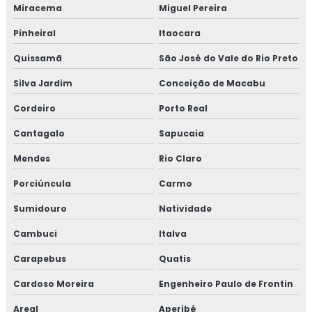
Miracema
Miguel Pereira
Consultoria em microbiologia de alimentos com base em
salmonella
Pinheiral
Itaocara
Quissamã
São José do Vale do Rio Preto
Consultoria em migração da norma GMP+ 2020
Silva Jardim
Conceição de Macabu
Consultoria em migração para versão 6.0 da norma FSSC
22000
Cordeiro
Porto Real
Cantagalo
Sapucaia
Consultoria em norma brc
Mendes
Rio Claro
Consultoria na norma FSSC 22000
Porciúncula
Carmo
Consultoria em plano gerenciamento de resíduos sólidos
Sumidouro
Natividade
Consultoria em política da qualidade
Cambuci
Italva
Carapebus
Quatis
Consultoria em processos e elaboração de relatório de
auditoria
Cardoso Moreira
Engenheiro Paulo de Frontin
Areal
Aperibé
Consultoria em programa 5s