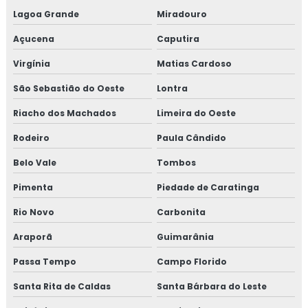
Lagoa Grande
Miradouro
Açucena
Caputira
Virgínia
Matias Cardoso
São Sebastião do Oeste
Lontra
Riacho dos Machados
Limeira do Oeste
Rodeiro
Paula Cândido
Belo Vale
Tombos
Pimenta
Piedade de Caratinga
Rio Novo
Carbonita
Araporã
Guimarânia
Passa Tempo
Campo Florido
Santa Rita de Caldas
Santa Bárbara do Leste