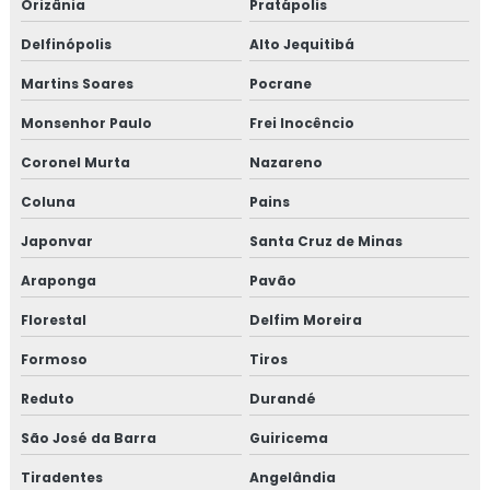
Orizânia
Pratápolis
Delfinópolis
Alto Jequitibá
Martins Soares
Pocrane
Monsenhor Paulo
Frei Inocêncio
Coronel Murta
Nazareno
Coluna
Pains
Japonvar
Santa Cruz de Minas
Araponga
Pavão
Florestal
Delfim Moreira
Formoso
Tiros
Reduto
Durandé
São José da Barra
Guiricema
Tiradentes
Angelândia