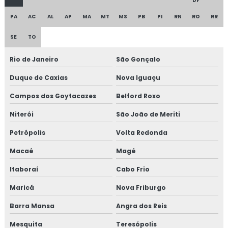
DF
PA
AC
AL
AP
MA
MT
MS
PB
PI
RN
RO
RR
Consultoria em FSSC 22000
SE
TO
Consultoria em gestão da manutenção
Rio de Janeiro
São Gonçalo
Consultoria em gestão de fornecedores
Duque de Caxias
Nova Iguaçu
Consultoria em global market
Campos dos Goytacazes
Belford Roxo
Consultoria em GMP+
Niterói
São João de Meriti
Petrópolis
Volta Redonda
Consultoria em GMP+ 2020
Macaé
Magé
Consultoria em HACCP
Itaboraí
Cabo Frio
Consultoria em HACCP de acordo com os requisitos do
Maricá
Nova Friburgo
GMP
Barra Mansa
Angra dos Reis
Consultoria em HACCP APPCC
Mesquita
Teresópolis