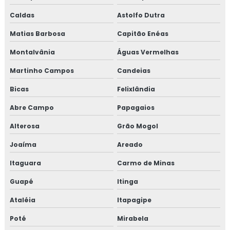
Treinamento em plano gerenciamento de resíduos
Caldas
Astolfo Dutra
sólidos
Matias Barbosa
Capitão Enéas
Treinamento em política da qualidade
Montalvânia
Águas Vermelhas
Treinamento em processos e elaboração de relatório de
Martinho Campos
Candeias
auditoria
Bicas
Felixlândia
Treinamento em programa 5s
Abre Campo
Papagaios
Treinamento em rastreabilidade e recall
Alterosa
Grão Mogol
Joaíma
Areado
Treinamento em reciclagem auditores internos iso9001
Itaguara
Carmo de Minas
Treinamento em reciclagem equipe HACCP
Guapé
Itinga
Treinamento em reciclagem sobre segurança dos
Ataléia
Itapagipe
alimentos
Poté
Mirabela
Treinamento em revisão norma FSSC 22000