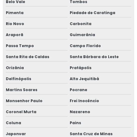
Belo Vale
Tombos
Pimenta
Piedade de Caratinga
Rio Novo
Carbonita
Araporã
Guimarânia
Passa Tempo
Campo Florido
Santa Rita de Caldas
Santa Bárbara do Leste
Orizânia
Pratápolis
Delfinópolis
Alto Jequitibá
Martins Soares
Pocrane
Monsenhor Paulo
Frei Inocêncio
Coronel Murta
Nazareno
Coluna
Pains
Japonvar
Santa Cruz de Minas