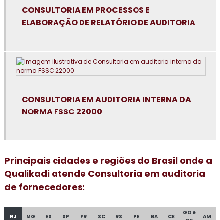
Consultoria para certificação GMP+2020
CONSULTORIA EM PROCESSOS E
ELABORAÇÃO DE RELATÓRIO DE AUDITORIA
Consultoria em controle de alergênicos
Consultoria em cultura da segurança de alimentos e
qualidade
Consultoria em dashboard aplicado à indústria
CONSULTORIA EM AUDITORIA INTERNA DA
Consultoria em diagnóstico esg
NORMA FSSC 22000
Consultoria para elaboração do plano de HACCP APPCC
Consultoria para empresa alimentícia
Principais cidades e regiões do Brasil onde a
Qualikadi atende Consultoria em auditoria
Consultoria em food fraud e food defense
de fornecedores:
Consultoria em formação de auditor interno
GO e
Consultoria em formação de equipe esa
RJ
MG
ES
SP
PR
SC
RS
PE
BA
CE
AM