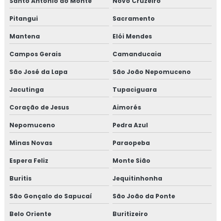
Santo Antônio do Monte
Novo Cruzeiro
Treinamento em auditoria interna da norma FSSC 22000
Pitangui
Sacramento
Treinamento em avaliação de fornecedores
Mantena
Elói Mendes
Treinamento em boas práticas de fabricação
Campos Gerais
Camanducaia
São José da Lapa
São João Nepomuceno
Treinamento em boas práticas em laboratórios
Jacutinga
Tupaciguara
Treinamento em certificação GMP+2020
Coração de Jesus
Aimorés
Treinamento em controle de alergênicos
Nepomuceno
Pedra Azul
Treinamento em controle de pragas
Minas Novas
Paraopeba
Espera Feliz
Monte Sião
Treinamento para coordenadores de equipes de melhoria
Buritis
Jequitinhonha
Treinamento em cultura da segurança de alimentos e
qualidade
São Gonçalo do Sapucaí
São João da Ponte
Belo Oriente
Buritizeiro
Treinamento em dashboard aplicado à indústria