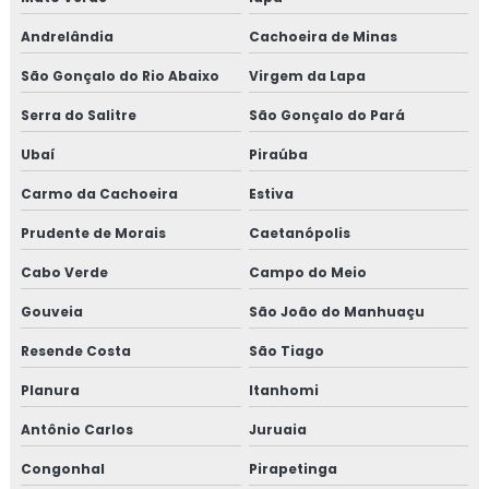
Andrelândia
Cachoeira de Minas
São Gonçalo do Rio Abaixo
Virgem da Lapa
Serra do Salitre
São Gonçalo do Pará
Ubaí
Piraúba
Carmo da Cachoeira
Estiva
Prudente de Morais
Caetanópolis
Cabo Verde
Campo do Meio
Gouveia
São João do Manhuaçu
Resende Costa
São Tiago
Planura
Itanhomi
Antônio Carlos
Juruaia
Congonhal
Pirapetinga