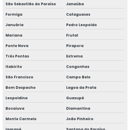
Curso de boas práticas de fabricação
São Sebastião do Paraíso
Janaúba
Formiga
Cataguases
Curso de bpf
Januária
Pedro Leopoldo
Curso de bpf para indústria de alimentos
Mariana
Frutal
Curso fssc
Ponte Nova
Pirapora
Curso fssc 22000 online
Três Pontas
Extrema
Itabirito
Congonhas
Curso gerenciamento de resíduos
São Francisco
Campo Belo
Curso de gerenciamento de resíduos sólidos
Bom Despacho
Lagoa da Prata
Curso de gestão de resíduos
Leopoldina
Guaxupé
Curso de gestão de resíduos sólidos
Bocaiuva
Diamantina
Monte Carmelo
João Pinheiro
Curso gmp para transportadoras
Igarapé
Santana do Paraíso