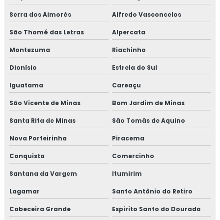
Serra dos Aimorés
Alfredo Vasconcelos
São Thomé das Letras
Alpercata
Montezuma
Riachinho
Dionísio
Estrela do Sul
Iguatama
Careaçu
São Vicente de Minas
Bom Jardim de Minas
Santa Rita de Minas
São Tomás de Aquino
Nova Porteirinha
Piracema
Conquista
Comercinho
Santana da Vargem
Itumirim
Lagamar
Santo Antônio do Retiro
Cabeceira Grande
Espírito Santo do Dourado