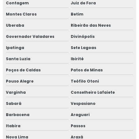
Contagem
Juiz de Fora
Consultoria em registro na anvisa
Montes Claros
Betim
Consultoria em registro de produtos na anvisa
Uberaba
Ribeirão das Neves
Consultoria em resolução de não conformidades da
Governador Valadares
Divinópolis
auditoria
Ipatinga
Sete Lagoas
Consultoria em revisão norma FSSC 22000
Santa Luzia
Ibirité
Consultoria em revisão plano HACCP
Poços de Caldas
Patos de Minas
Consultoria em rotulagem de alimentos
Pouso Alegre
Teófilo Otoni
Varginha
Conselheiro Lafaiete
Consultoria em sensibilização programa 5s
Sabará
Vespasiano
Consultoria para setor alimentício
Barbacena
Araguari
Consultoria para setor de alimentos
Itabira
Passos
Consultoria em sistema de gestão halal
Nova Lima
Araxá