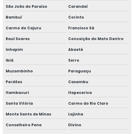
São João do Paraíso
Carandaí
Treinamento para elaboração do plano de HACCP APPCC
Bambuí
Corinto
Treinamento em food fraud e food defense
Carmo do Cajuru
Francisco Sá
Treinamento em formação de auditor interno
Raul Soares
Conceição do Mato Dentro
Inhapim
Abaeté
Treinamento em formação de equipe esa
Ibiá
Serro
Treinamento em fraud e food defense
Muzambinho
Paraguaçu
Treinamento em FSSC 22000
Perdões
Caxambu
Treinamento em gerenciamento de crises recall e
Itambacuri
Itapecerica
rastreabilidade
Santa Vitória
Carmo do Rio Claro
Treinamento em gerenciamento de riscos corporativos
Monte Santo de Minas
Lajinha
Conselheiro Pena
Divino
Treinamento em gestão da manutenção