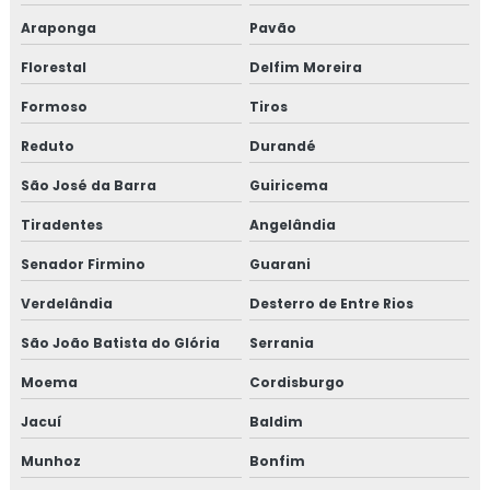
Araponga
Pavão
Florestal
Delfim Moreira
Formoso
Tiros
Reduto
Durandé
São José da Barra
Guiricema
Tiradentes
Angelândia
Senador Firmino
Guarani
Verdelândia
Desterro de Entre Rios
São João Batista do Glória
Serrania
Moema
Cordisburgo
Jacuí
Baldim
Munhoz
Bonfim