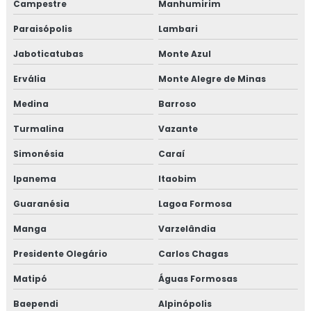
Campestre
Manhumirim
Treinamento em gestão de fornecedores
Paraisópolis
Lambari
Treinamento em gestão de fornecedores alergênicos
Jaboticatubas
Monte Azul
Treinamento em global market
Ervália
Monte Alegre de Minas
Medina
Barroso
Treinamento em GMP+
Turmalina
Vazante
Treinamento em GMP+ 2020
Simonésia
Caraí
Treinamento gmp com certificado
Ipanema
Itaobim
Treinamento em HACCP
Guaranésia
Lagoa Formosa
Manga
Varzelândia
Treinamento em HACCP de acordo com os requisitos do
GMP
Presidente Olegário
Carlos Chagas
Treinamento em HACCP APPCC
Matipó
Águas Formosas
Baependi
Alpinópolis
Treinamento em HACCP APPCC com foco no BRCGS