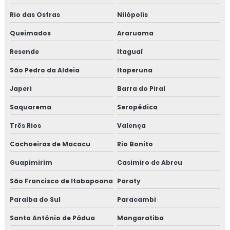
Consultoria em HACCP APPCC com foco no BRCGS
Rio das Ostras
Nilópolis
Consultoria em HACCP codex alimentarius
Queimados
Araruama
Resende
Itaguaí
Consultoria em homologação de fornecedor
São Pedro da Aldeia
Itaperuna
Consultoria em homologação de fornecedores e
transportadoras
Japeri
Barra do Piraí
Saquarema
Seropédica
Consultoria em ifs food
Três Rios
Valença
Consultoria em implantação de programa 5s
Cachoeiras de Macacu
Rio Bonito
Consultoria em implementação gfsi
Guapimirim
Casimiro de Abreu
Consultoria em iso 14001
São Francisco de Itabapoana
Paraty
Paraíba do Sul
Paracambi
Consultoria em iso 17025
Santo Antônio de Pádua
Mangaratiba
Consultoria em iso 9001