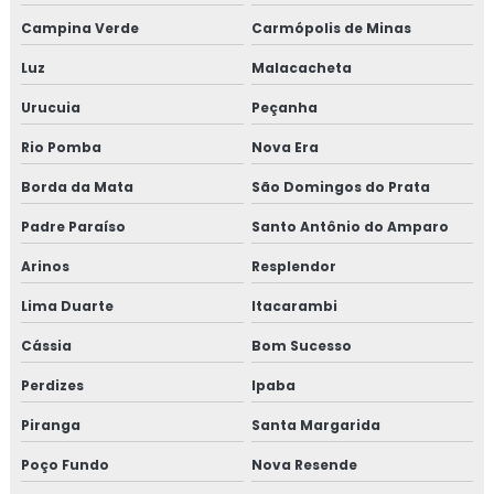
Campina Verde
Carmópolis de Minas
Treinamento em HACCP codex alimentarius
Luz
Malacacheta
Treinamento em homologação de fornecedor
Urucuia
Peçanha
Treinamento em ifs food
Rio Pomba
Nova Era
Borda da Mata
São Domingos do Prata
Treinamento em implantação de programa 5s
Padre Paraíso
Santo Antônio do Amparo
Treinamento em implementação gfsi
Arinos
Resplendor
Treinamento em indicadores de desempenho
Lima Duarte
Itacarambi
Treinamento em iso 14001
Cássia
Bom Sucesso
Perdizes
Ipaba
Treinamento em iso 17025
Piranga
Santa Margarida
Treinamento em iso 9001
Poço Fundo
Nova Resende
Treinamento em legislação de alimentos