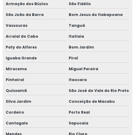
Armação dos Búzios
São Fidélis
Consultoria em legislação de alimentos
São João da Barra
Bom Jesus do Itabapoana
Consultoria em manipulação de alimentos
Vassouras
Tanguá
Arraial do Cabo
Itatiaia
Consultoria em manutenção sgq para recertificação
Paty do Alferes
Bom Jardim
Consultoria em mapeamento de processos e gestão de
Iguaba Grande
Piraí
riscos
Miracema
Miguel Pereira
Consultoria em microbiologia de alimentos com base em
salmonella
Pinheiral
Itaocara
Quissamã
São José do Vale do Rio Preto
Consultoria em migração da norma GMP+ 2020
Silva Jardim
Conceição de Macabu
Consultoria em migração para versão 6.0 da norma FSSC
22000
Cordeiro
Porto Real
Cantagalo
Sapucaia
Consultoria em norma brc
Mendes
Rio Claro