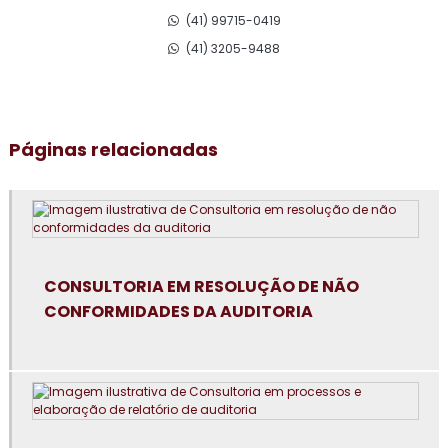
(41) 99715-0419
Consultoria em adequação para acreditação na iso 17025
(41) 3205-9488
Consultoria para adequação gmp
Consultoria em análise e diagnóstico de cultura
Páginas relacionadas
organizacional
Consultoria em atualização do manual de bpf
Consultoria em auditoria de fornecedores
Consultoria em auditoria interna da norma FSSC 22000
CONSULTORIA EM RESOLUÇÃO DE NÃO
CONFORMIDADES DA AUDITORIA
Consultoria em avaliação de fornecedores
Consultoria em boas práticas de fabricação
Consultoria em boas práticas em laboratórios