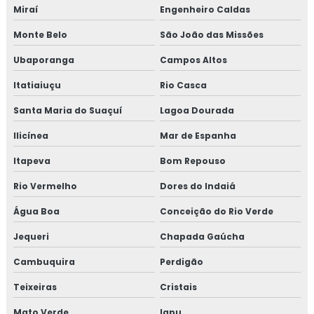
Miraí
Engenheiro Caldas
Treinamento em revisão plano HACCP
Monte Belo
São João das Missões
Treinamento em rotinas administrativas de assuntos
Ubaporanga
Campos Altos
regulatórios
Itatiaiuçu
Rio Casca
Treinamento em rotulagem de alimentos
Santa Maria do Suaçuí
Lagoa Dourada
Treinamento em sensibilização de bpf
Ilicínea
Mar de Espanha
Itapeva
Bom Repouso
Treinamento em sensibilização programa 5s
Rio Vermelho
Dores do Indaiá
Treinamento em sistema de gestão halal
Água Boa
Conceição do Rio Verde
Treinamento em transporte de feed materials
Jequeri
Chapada Gaúcha
Treinamento em tratamento de não conformidades
Cambuquira
Perdigão
Teixeiras
Cristais
Treinamento em tratamento de não conformidades e
causas raiz
Mato Verde
Iapu