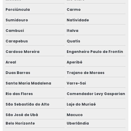
Consultoria na norma FSSC 22000
Porciúncula
Carmo
Consultoria em plano gerenciamento de resíduos sólidos
Sumidouro
Natividade
Consultoria em política da qualidade
Cambuci
Italva
Carapebus
Quatis
Consultoria em processos e elaboração de relatório de
auditoria
Cardoso Moreira
Engenheiro Paulo de Frontin
Areal
Aperibé
Consultoria em programa 5s
Duas Barras
Trajano de Moraes
Consultoria em rastreabilidade e recall
Santa Maria Madalena
Varre-Sai
Consultoria em reciclagem auditores internos iso9001
Rio das Flores
Comendador Levy Gasparian
Consultoria em reciclagem equipe HACCP
São Sebastião do Alto
Laje do Muriaé
São José de Ubá
Macuco
Consultoria em reciclagem sobre segurança dos
alimentos
Belo Horizonte
Uberlândia