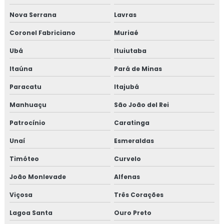
Nova Serrana
Lavras
Consultoria em transporte de feed materials
Coronel Fabriciano
Muriaé
Consultoria em tratamento de não conformidades
Ubá
Ituiutaba
Consultoria em tratamento de não conformidades e
Itaúna
Pará de Minas
causas raiz
Paracatu
Itajubá
Curso de 5s para empresas
Manhuaçu
São João del Rei
Curso auditor interno fssc 22000
Patrocínio
Caratinga
Curso de auditor interno iso
Unaí
Esmeraldas
Timóteo
Curvelo
Curso auditor interno iso 14001
João Monlevade
Alfenas
Curso de auditor interno iso 9001
Viçosa
Três Corações
Curso de auditor iso 9001
Lagoa Santa
Ouro Preto