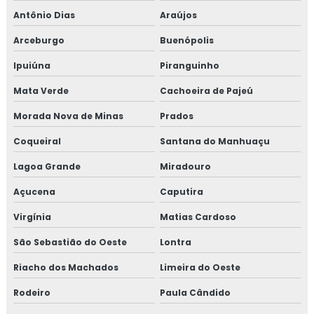
Antônio Dias
Araújos
Arceburgo
Buenópolis
Ipuiúna
Piranguinho
Mata Verde
Cachoeira de Pajeú
Morada Nova de Minas
Prados
Coqueiral
Santana do Manhuaçu
Lagoa Grande
Miradouro
Açucena
Caputira
Virgínia
Matias Cardoso
São Sebastião do Oeste
Lontra
Riacho dos Machados
Limeira do Oeste
Rodeiro
Paula Cândido