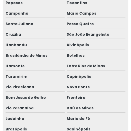
Raposos
Tocantins
Treinamento em manipulação de alimentos
Campanha
Mário Campos
Santa Juliana
Passa Quatro
Treinamento em mapeamento de processos e gestão de
riscos
Cruzília
São João Evangelista
Treinamento em microbiologia de alimento
Itanhandu
Alvinópolis
Brasilândia de Minas
Botelhos
Treinamento em microbiologia de alimentos com base
em salmonella
Itamonte
Entre Rios de Minas
Tarumirim
Capinópolis
Treinamento em migração da norma GMP+ 2020
Rio Piracicaba
Nova Ponte
Treinamento em migração para versão 6.0 da norma
FSSC 22000
Bom Jesus do Galho
Fronteira
Rio Paranaíba
Itaú de Minas
Treinamento em norma brc
Ladainha
Maria da Fé
Treinamento em norma FSSC 22000
Brazópolis
Sabinópolis