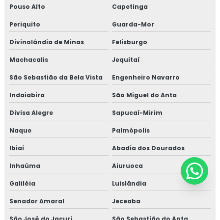
Pouso Alto
Capetinga
Periquito
Guarda-Mor
Divinolândia de Minas
Felisburgo
Machacalis
Jequitaí
São Sebastião da Bela Vista
Engenheiro Navarro
Indaiabira
São Miguel do Anta
Divisa Alegre
Sapucaí-Mirim
Naque
Palmópolis
Ibiaí
Abadia dos Dourados
Inhaúma
Aiuruoca
Galiléia
Luislândia
Senador Amaral
Jeceaba
São José do Jacuri
São Sebastião do Anta