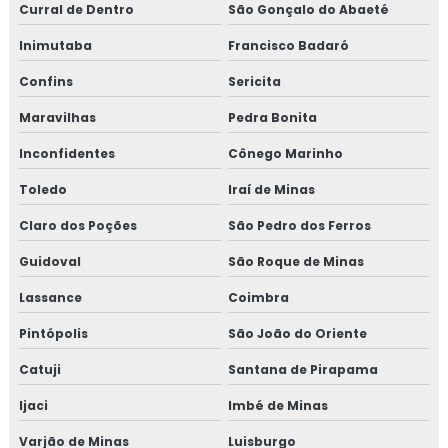
Curral de Dentro
São Gonçalo do Abaeté
Inimutaba
Francisco Badaró
Confins
Sericita
Maravilhas
Pedra Bonita
Inconfidentes
Cônego Marinho
Toledo
Iraí de Minas
Claro dos Poções
São Pedro dos Ferros
Guidoval
São Roque de Minas
Lassance
Coimbra
Pintópolis
São João do Oriente
Catuji
Santana de Pirapama
Ijaci
Imbé de Minas
Varjão de Minas
Luisburgo