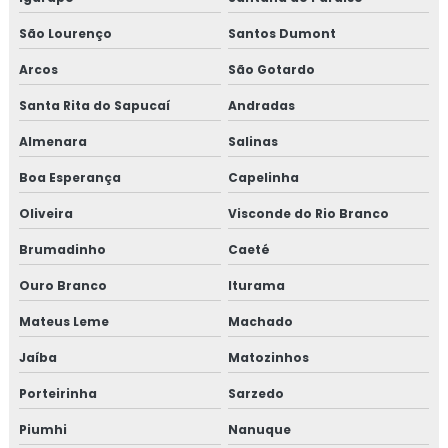
Curso iso 17025 online
São Lourenço
Santos Dumont
Curso de rotulagem nutricional
Arcos
São Gotardo
Curso de rotulagem nutricional online
Santa Rita do Sapucaí
Andradas
Almenara
Salinas
Empresa de consultoria para empresa alimentícia
Boa Esperança
Capelinha
Empresa de consultoria gmp
Oliveira
Visconde do Rio Branco
Empresa de consultoria para setor alimentício
Brumadinho
Caeté
Empresa de consultoria para setor de alimentos
Ouro Branco
Iturama
Mateus Leme
Machado
Empresa de curso gmp
Jaíba
Matozinhos
Empresa de treinamento para empresa alimentícia
Porteirinha
Sarzedo
Empresa de treinamento para setor alimentício
Piumhi
Nanuque