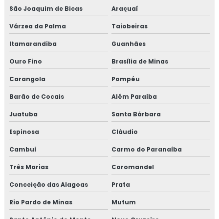
Empresa de treinamento para setor de alimentos
São Joaquim de Bicas
Araçuaí
Várzea da Palma
Taiobeiras
Gmp para transporte de cargas
Itamarandiba
Guanhães
Treinamento em adequação para acreditação na iso
Ouro Fino
Brasília de Minas
17025
Carangola
Pompéu
Treinamento em análise crítica de laudos de calibração
Barão de Cocais
Além Paraíba
Treinamento em análise e diagnóstico de cultura
Juatuba
Santa Bárbara
organizacional
Espinosa
Cláudio
Treinamento em análise sensorial
Cambuí
Carmo do Paranaíba
Treinamento em atualização do manual de bpf
Três Marias
Coromandel
Treinamento em auditoria de fornecedores
Conceição das Alagoas
Prata
Rio Pardo de Minas
Mutum
Treinamento em auditoria interna