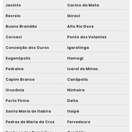
Jacinto
Carmo da Mata
Recreio
Ibiraci
Bueno Brandão
Alto Rio Doce
Coroaci
Ponto dos Volantes
Conceição dos Ouros
Igaratinga
Eugenópolis
Itamogi
Pedralva
Icaraí de Minas
Capim Branco
Canápolis
Urucânia
Ninheira
Porto Firme
Delta
Santa Maria de Itabira
Itaipé
Pedras de Maria da Cruz
Fervedouro