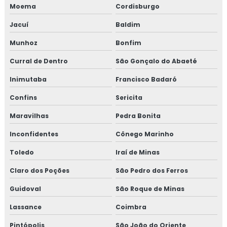
Moema
Cordisburgo
Jacuí
Baldim
Munhoz
Bonfim
Curral de Dentro
São Gonçalo do Abaeté
Inimutaba
Francisco Badaró
Confins
Sericita
Maravilhas
Pedra Bonita
Inconfidentes
Cônego Marinho
Toledo
Iraí de Minas
Claro dos Poções
São Pedro dos Ferros
Guidoval
São Roque de Minas
Lassance
Coimbra
Pintópolis
São João do Oriente