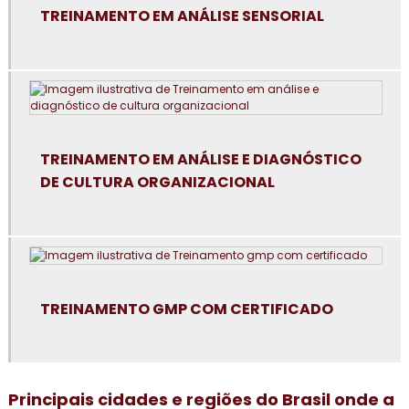
TREINAMENTO EM ANÁLISE SENSORIAL
Consultoria em auditoria interna da norma FSSC 22000
Consultoria em avaliação de fornecedores
Consultoria em boas práticas de fabricação
Consultoria em boas práticas em laboratórios
TREINAMENTO EM ANÁLISE E DIAGNÓSTICO
DE CULTURA ORGANIZACIONAL
Consultoria para certificação GMP+2020
Consultoria em controle de alergênicos
Consultoria em cultura da segurança de alimentos e
qualidade
TREINAMENTO GMP COM CERTIFICADO
Consultoria em dashboard aplicado à indústria
Consultoria em diagnóstico esg
Principais cidades e regiões do Brasil onde a