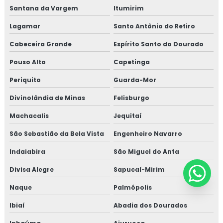
Santana da Vargem
Itumirim
Lagamar
Santo Antônio do Retiro
Cabeceira Grande
Espírito Santo do Dourado
Pouso Alto
Capetinga
Periquito
Guarda-Mor
Divinolândia de Minas
Felisburgo
Machacalis
Jequitaí
São Sebastião da Bela Vista
Engenheiro Navarro
Indaiabira
São Miguel do Anta
Divisa Alegre
Sapucaí-Mirim
Naque
Palmópolis
Ibiaí
Abadia dos Dourados