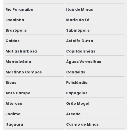
Rio Paranaíba
Itaú de Minas
Treinamento em migração da norma GMP+ 2020
Ladainha
Maria da Fé
Treinamento em migração para versão 6.0 da norma
FSSC 22000
Brazópolis
Sabinópolis
Caldas
Astolfo Dutra
Treinamento em norma brc
Matias Barbosa
Capitão Enéas
Treinamento em norma FSSC 22000
Montalvânia
Águas Vermelhas
Treinamento em plano gerenciamento de resíduos
Martinho Campos
Candeias
sólidos
Bicas
Felixlândia
Treinamento em política da qualidade
Abre Campo
Papagaios
Treinamento em processos e elaboração de relatório de
Alterosa
Grão Mogol
auditoria
Joaíma
Areado
Treinamento em programa 5s
Itaguara
Carmo de Minas