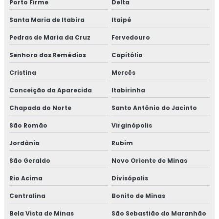
Porto Firme
Delta
Santa Maria de Itabira
Itaipé
Pedras de Maria da Cruz
Fervedouro
Senhora dos Remédios
Capitólio
Cristina
Mercês
Conceição da Aparecida
Itabirinha
Chapada do Norte
Santo Antônio do Jacinto
São Romão
Virginópolis
Jordânia
Rubim
São Geraldo
Novo Oriente de Minas
Rio Acima
Divisópolis
Centralina
Bonito de Minas
Bela Vista de Minas
São Sebastião do Maranhão