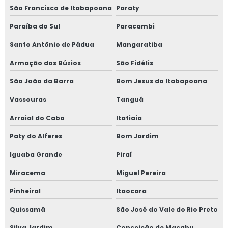
Consultoria em implantação de programa 5s
São Francisco de Itabapoana
Paraty
Paraíba do Sul
Paracambi
Consultoria em implementação gfsi
Santo Antônio de Pádua
Mangaratiba
Consultoria em iso 14001
Armação dos Búzios
São Fidélis
Consultoria em iso 17025
São João da Barra
Bom Jesus do Itabapoana
Consultoria em iso 9001
Vassouras
Tanguá
Arraial do Cabo
Itatiaia
Consultoria em legislação de alimentos
Paty do Alferes
Bom Jardim
Consultoria em manipulação de alimentos
Iguaba Grande
Piraí
Consultoria em manutenção sgq para recertificação
Miracema
Miguel Pereira
Consultoria em mapeamento de processos e gestão de
Pinheiral
Itaocara
riscos
Quissamã
São José do Vale do Rio Preto
Consultoria em microbiologia de alimentos com base em
Silva Jardim
Conceição de Macabu