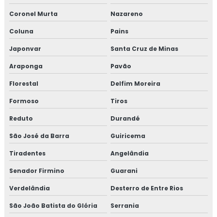
Coronel Murta
Nazareno
Coluna
Pains
Japonvar
Santa Cruz de Minas
Araponga
Pavão
Florestal
Delfim Moreira
Formoso
Tiros
Reduto
Durandé
São José da Barra
Guiricema
Tiradentes
Angelândia
Senador Firmino
Guarani
Verdelândia
Desterro de Entre Rios
São João Batista do Glória
Serrania