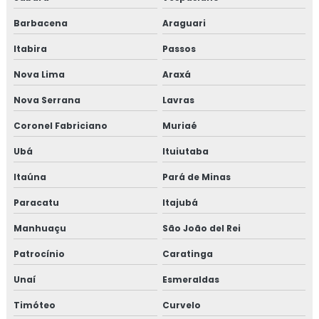
Consultoria em rotulagem de alimentos
Barbacena
Araguari
Consultoria em sensibilização programa 5s
Itabira
Passos
Consultoria para setor alimentício
Nova Lima
Araxá
Nova Serrana
Lavras
Consultoria para setor de alimentos
Coronel Fabriciano
Muriaé
Consultoria em sistema de gestão halal
Ubá
Ituiutaba
Consultoria em transporte de feed materials
Itaúna
Pará de Minas
Consultoria em tratamento de não conformidades
Paracatu
Itajubá
Manhuaçu
São João del Rei
Consultoria em tratamento de não conformidades e
causas raiz
Patrocínio
Caratinga
Curso de 5s para empresas
Unaí
Esmeraldas
Timóteo
Curvelo
Curso auditor interno fssc 22000