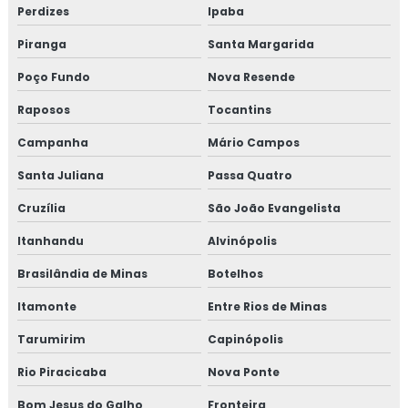
Perdizes
Ipaba
Treinamento em indicadores de desempenho
Piranga
Santa Margarida
Treinamento em iso 14001
Poço Fundo
Nova Resende
Raposos
Tocantins
Treinamento em iso 17025
Campanha
Mário Campos
Treinamento em iso 9001
Santa Juliana
Passa Quatro
Treinamento em legislação de alimentos
Cruzília
São João Evangelista
Treinamento em manipulação de alimentos
Itanhandu
Alvinópolis
Brasilândia de Minas
Botelhos
Treinamento em mapeamento de processos e gestão de
riscos
Itamonte
Entre Rios de Minas
Treinamento em microbiologia de alimento
Tarumirim
Capinópolis
Rio Piracicaba
Nova Ponte
Treinamento em microbiologia de alimentos com base
em salmonella
Bom Jesus do Galho
Fronteira