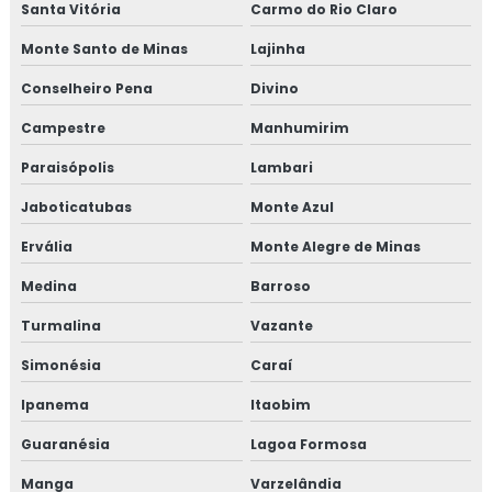
Santa Vitória
Carmo do Rio Claro
Treinamento em FSSC 22000
Monte Santo de Minas
Lajinha
Treinamento em gerenciamento de crises recall e
Conselheiro Pena
Divino
rastreabilidade
Campestre
Manhumirim
Treinamento em gerenciamento de riscos corporativos
Paraisópolis
Lambari
Jaboticatubas
Monte Azul
Treinamento em gestão da manutenção
Ervália
Monte Alegre de Minas
Treinamento em gestão de fornecedores
Medina
Barroso
Treinamento em gestão de fornecedores alergênicos
Turmalina
Vazante
Treinamento em global market
Simonésia
Caraí
Ipanema
Itaobim
Treinamento em GMP+
Guaranésia
Lagoa Formosa
Treinamento em GMP+ 2020
Manga
Varzelândia