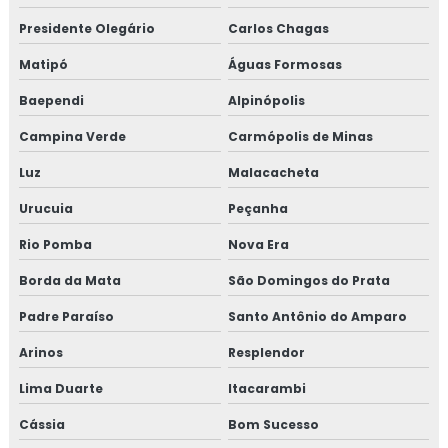
Treinamento gmp com certificado
Presidente Olegário
Carlos Chagas
Treinamento em HACCP
Matipó
Águas Formosas
Baependi
Alpinópolis
Treinamento em HACCP de acordo com os requisitos do
GMP
Campina Verde
Carmópolis de Minas
Treinamento em HACCP APPCC
Luz
Malacacheta
Urucuia
Peçanha
Treinamento em HACCP APPCC com foco no BRCGS
Rio Pomba
Nova Era
Treinamento em HACCP codex alimentarius
Borda da Mata
São Domingos do Prata
Treinamento em homologação de fornecedor
Padre Paraíso
Santo Antônio do Amparo
Treinamento em ifs food
Arinos
Resplendor
Lima Duarte
Itacarambi
Treinamento em implantação de programa 5s
Cássia
Bom Sucesso
Treinamento em implementação gfsi