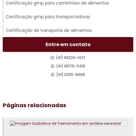
Certificação gmp para caminhões de alimentos
Certificação gmp para transportadoras
Certificação de transporte de alimentos
Certificado gmp para transporte rodoviário
Entre em contato
Consultoria em acompanhamento de auditoria externa
(41) 99224-1427
(41) 99715-0419
Consultoria em adequação para acreditação na iso 17025
(41) 3205-9488
Consultoria para adequação gmp
Consultoria em análise e diagnóstico de cultura
Páginas relacionadas
organizacional
Consultoria em atualização do manual de bpf
Consultoria em auditoria de fornecedores