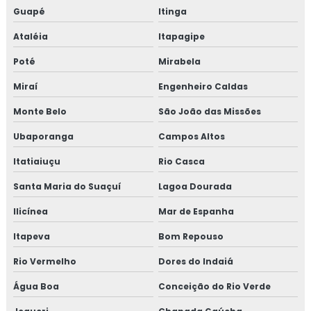
Treinamento em rastreabilidade e recall
Guapé
Itinga
Ataléia
Itapagipe
Treinamento em reciclagem auditores internos iso9001
Poté
Mirabela
Treinamento em reciclagem equipe HACCP
Miraí
Engenheiro Caldas
Treinamento em reciclagem sobre segurança dos
Monte Belo
São João das Missões
alimentos
Ubaporanga
Campos Altos
Treinamento em revisão norma FSSC 22000
Itatiaiuçu
Rio Casca
Treinamento em revisão plano HACCP
Santa Maria do Suaçuí
Lagoa Dourada
Treinamento em rotinas administrativas de assuntos
Ilicínea
Mar de Espanha
regulatórios
Itapeva
Bom Repouso
Treinamento em rotulagem de alimentos
Rio Vermelho
Dores do Indaiá
Treinamento em sensibilização de bpf
Água Boa
Conceição do Rio Verde