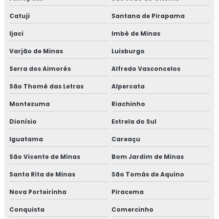
Catuji
Santana de Pirapama
Ijaci
Imbé de Minas
Varjão de Minas
Luisburgo
Serra dos Aimorés
Alfredo Vasconcelos
São Thomé das Letras
Alpercata
Montezuma
Riachinho
Dionísio
Estrela do Sul
Iguatama
Careaçu
São Vicente de Minas
Bom Jardim de Minas
Santa Rita de Minas
São Tomás de Aquino
Nova Porteirinha
Piracema
Conquista
Comercinho