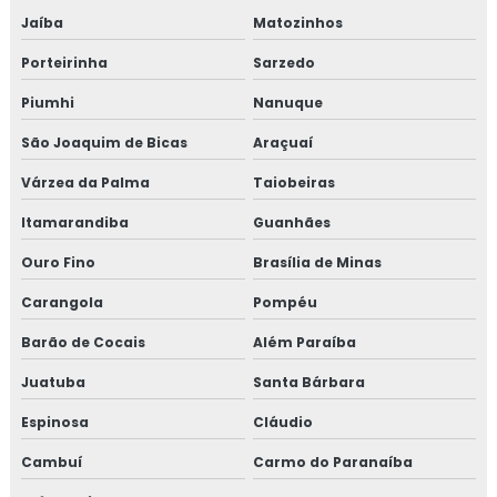
Jaíba
Matozinhos
Empresa de consultoria para setor de alimentos
Porteirinha
Sarzedo
Empresa de curso gmp
Piumhi
Nanuque
Empresa de treinamento para empresa alimentícia
São Joaquim de Bicas
Araçuaí
Várzea da Palma
Taiobeiras
Empresa de treinamento para setor alimentício
Itamarandiba
Guanhães
Empresa de treinamento para setor de alimentos
Ouro Fino
Brasília de Minas
Gmp para transporte de cargas
Carangola
Pompéu
Treinamento em adequação para acreditação na iso
Barão de Cocais
Além Paraíba
17025
Juatuba
Santa Bárbara
Treinamento em análise crítica de laudos de
Espinosa
Cláudio
calibração
Cambuí
Carmo do Paranaíba
Treinamento em análise e diagnóstico de cultura