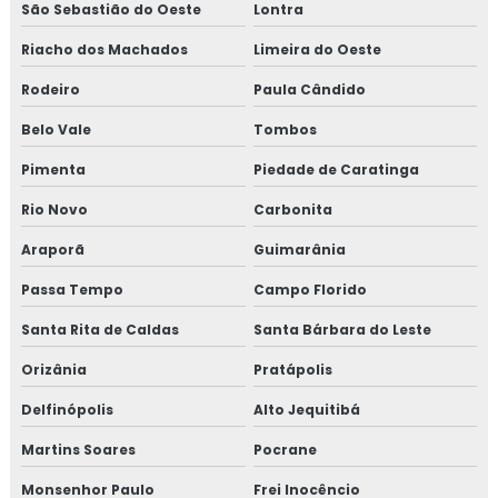
São Sebastião do Oeste
Lontra
Riacho dos Machados
Limeira do Oeste
Rodeiro
Paula Cândido
Belo Vale
Tombos
Pimenta
Piedade de Caratinga
Rio Novo
Carbonita
Araporã
Guimarânia
Passa Tempo
Campo Florido
Santa Rita de Caldas
Santa Bárbara do Leste
Orizânia
Pratápolis
Delfinópolis
Alto Jequitibá
Martins Soares
Pocrane
Monsenhor Paulo
Frei Inocêncio