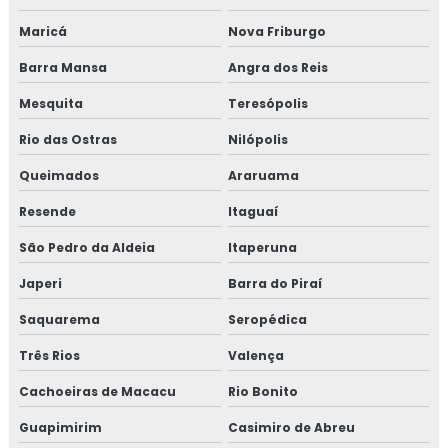
Consultoria em GMP+ 2020
Maricá
Nova Friburgo
Consultoria em HACCP
Barra Mansa
Angra dos Reis
Consultoria em HACCP de acordo com os requisitos do
Mesquita
Teresópolis
GMP
Rio das Ostras
Nilópolis
Consultoria em HACCP APPCC
Queimados
Araruama
Resende
Itaguaí
Consultoria em HACCP APPCC com foco no BRCGS
São Pedro da Aldeia
Itaperuna
Consultoria em HACCP codex alimentarius
Japeri
Barra do Piraí
Consultoria em homologação de fornecedor
Saquarema
Seropédica
Consultoria em homologação de fornecedores e
Três Rios
Valença
transportadoras
Cachoeiras de Macacu
Rio Bonito
Consultoria em ifs food
Guapimirim
Casimiro de Abreu