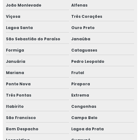
João Monlevade
Alfenas
Curso de auditor interno iso
Viçosa
Três Corações
Curso auditor interno iso 14001
Lagoa Santa
Ouro Preto
Curso de auditor interno iso 9001
São Sebastião do Paraíso
Janaúba
Formiga
Cataguases
Curso de auditor iso 9001
Januária
Pedro Leopoldo
Curso de boas práticas de fabricação
Mariana
Frutal
Curso de bpf
Ponte Nova
Pirapora
Curso de bpf para indústria de alimentos
Três Pontas
Extrema
Itabirito
Congonhas
Curso fssc
São Francisco
Campo Belo
Curso fssc 22000 online
Bom Despacho
Lagoa da Prata
Curso gerenciamento de resíduos