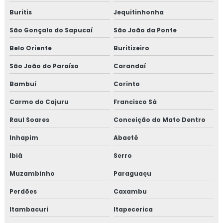
Treinamento em controle de alergênicos
Buritis
Jequitinhonha
Treinamento em controle de pragas
São Gonçalo do Sapucaí
São João da Ponte
Belo Oriente
Buritizeiro
Treinamento para coordenadores de equipes de melhoria
São João do Paraíso
Carandaí
Treinamento em cultura da segurança de alimentos e
qualidade
Bambuí
Corinto
Carmo do Cajuru
Francisco Sá
Treinamento em dashboard aplicado à indústria
Raul Soares
Conceição do Mato Dentro
Treinamento para elaboração do plano de HACCP APPCC
Inhapim
Abaeté
Treinamento em food fraud e food defense
Ibiá
Serro
Treinamento em formação de auditor interno
Muzambinho
Paraguaçu
Perdões
Caxambu
Treinamento em formação de equipe esa
Itambacuri
Itapecerica
Treinamento em fraud e food defense