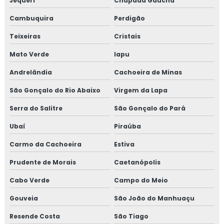
Jequeri
Chapada Gaúcha
Treinamento em sensibilização programa 5s
Cambuquira
Perdigão
Treinamento em sistema de gestão halal
Teixeiras
Cristais
Treinamento em transporte de feed materials
Mato Verde
Iapu
Treinamento em tratamento de não conformidades
Andrelândia
Cachoeira de Minas
São Gonçalo do Rio Abaixo
Virgem da Lapa
Treinamento em tratamento de não conformidades e
causas raiz
Serra do Salitre
São Gonçalo do Pará
Ubaí
Piraúba
Carmo da Cachoeira
Estiva
Prudente de Morais
Caetanópolis
Cabo Verde
Campo do Meio
Gouveia
São João do Manhuaçu
Resende Costa
São Tiago