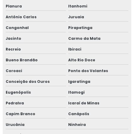
Planura
Itanhomi
Antônio Carlos
Juruaia
Congonhal
Pirapetinga
Jacinto
Carmo da Mata
Recreio
Ibiraci
Bueno Brandão
Alto Rio Doce
Coroaci
Ponto dos Volantes
Conceição dos Ouros
Igaratinga
Eugenópolis
Itamogi
Pedralva
Icaraí de Minas
Capim Branco
Canápolis
Urucânia
Ninheira