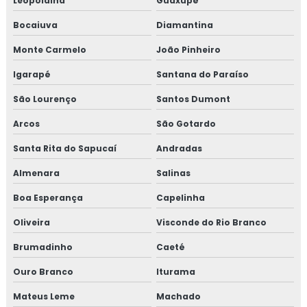
Leopoldina
Guaxupé
Curso de gerenciamento de resíduos sólidos
Bocaiuva
Diamantina
Monte Carmelo
João Pinheiro
Curso de gestão de resíduos
Igarapé
Santana do Paraíso
Curso de gestão de resíduos sólidos
São Lourenço
Santos Dumont
Curso gmp para transportadoras
Arcos
São Gotardo
Curso iso 17025 online
Santa Rita do Sapucaí
Andradas
Almenara
Salinas
Curso de rotulagem nutricional
Boa Esperança
Capelinha
Curso de rotulagem nutricional online
Oliveira
Visconde do Rio Branco
Empresa de consultoria para empresa alimentícia
Brumadinho
Caeté
Empresa de consultoria gmp
Ouro Branco
Iturama
Mateus Leme
Machado
Empresa de consultoria para setor alimentício