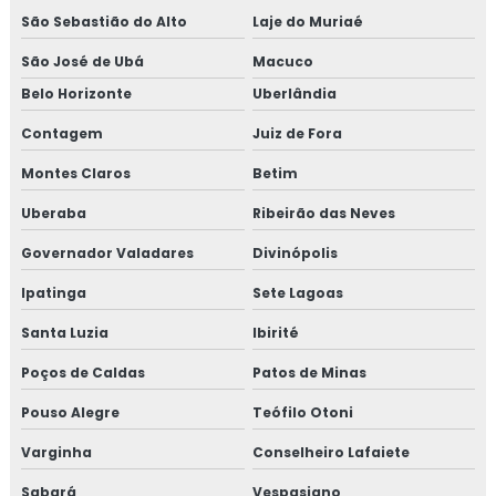
Consultoria em rastreabilidade e recall
São Sebastião do Alto
Laje do Muriaé
Consultoria em reciclagem auditores internos iso9001
São José de Ubá
Macuco
Belo Horizonte
Uberlândia
Consultoria em reciclagem equipe HACCP
Contagem
Juiz de Fora
Consultoria em reciclagem sobre segurança dos
Montes Claros
Betim
alimentos
Uberaba
Ribeirão das Neves
Consultoria em registro na anvisa
Governador Valadares
Divinópolis
Consultoria em registro de produtos na anvisa
Ipatinga
Sete Lagoas
Consultoria em resolução de não conformidades da
Santa Luzia
Ibirité
auditoria
Poços de Caldas
Patos de Minas
Consultoria em revisão norma FSSC 22000
Pouso Alegre
Teófilo Otoni
Varginha
Conselheiro Lafaiete
Consultoria em revisão plano HACCP
Sabará
Vespasiano