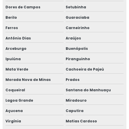
Dores de Campos
Setubinha
Berilo
Guaraciaba
Ferros
Carneirinho
Antônio Dias
Araújos
Arceburgo
Buenópolis
Ipuiúna
Piranguinho
Mata Verde
Cachoeira de Pajeú
Morada Nova de Minas
Prados
Coqueiral
Santana do Manhuaçu
Lagoa Grande
Miradouro
Açucena
Caputira
Virgínia
Matias Cardoso