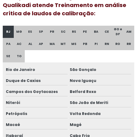
Consultoria para elaboração do plano de HACCP APPCC
Qualikadi atende Treinamento em análise
crítica de laudos de calibração:
Consultoria para empresa alimentícia
GO e
Consultoria em food fraud e food defense
RJ
MG
ES
SP
PR
SC
RS
PE
BA
CE
AM
DF
Consultoria em formação de auditor interno
PA
AC
AL
AP
MA
MT
MS
PB
PI
RN
RO
RR
SE
TO
Consultoria em formação de equipe esa
Rio de Janeiro
São Gonçalo
Consultoria em FSSC 22000
Duque de Caxias
Nova Iguaçu
Consultoria em gestão da manutenção
Campos dos Goytacazes
Belford Roxo
Consultoria em gestão de fornecedores
Niterói
São João de Meriti
Consultoria em global market
Petrópolis
Volta Redonda
Macaé
Magé
Consultoria em GMP+
Itaboraí
Cabo Frio