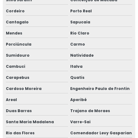
salmonella
Cordeiro
Porto Real
Consultoria em migração da norma GMP+ 2020
Cantagalo
Sapucaia
Consultoria em migração para versão 6.0 da norma FSSC
Mendes
Rio Claro
22000
Porciúncula
Carmo
Consultoria em norma brc
Sumidouro
Natividade
Consultoria na norma FSSC 22000
Cambuci
Italva
Carapebus
Quatis
Consultoria em plano gerenciamento de resíduos sólidos
Cardoso Moreira
Engenheiro Paulo de Frontin
Consultoria em política da qualidade
Areal
Aperibé
Consultoria em processos e elaboração de relatório de
Duas Barras
Trajano de Moraes
auditoria
Santa Maria Madalena
Varre-Sai
Consultoria em programa 5s
Rio das Flores
Comendador Levy Gasparian