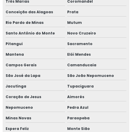
Três Marias
Coromandel
organizacional
Conceição das Alagoas
Prata
Treinamento em análise sensorial
Rio Pardo de Minas
Mutum
Treinamento em atualização do manual de bpf
Santo Antônio do Monte
Novo Cruzeiro
Treinamento em auditoria de fornecedores
Pitangui
Sacramento
Mantena
Elói Mendes
Treinamento em auditoria interna
Campos Gerais
Camanducaia
Treinamento em auditoria interna da norma FSSC 22000
São José da Lapa
São João Nepomuceno
Treinamento em avaliação de fornecedores
Jacutinga
Tupaciguara
Treinamento em boas práticas de fabricação
Coração de Jesus
Aimorés
Nepomuceno
Pedra Azul
Treinamento em boas práticas em laboratórios
Minas Novas
Paraopeba
Treinamento em certificação GMP+2020
Espera Feliz
Monte Sião