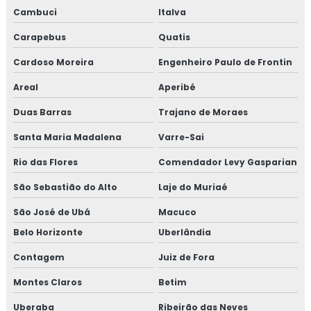
Consultoria na norma FSSC 22000
Cambuci
Italva
Carapebus
Quatis
Consultoria em plano gerenciamento de resíduos sólidos
Cardoso Moreira
Engenheiro Paulo de Frontin
Consultoria em política da qualidade
Areal
Aperibé
Consultoria em processos e elaboração de relatório de
Duas Barras
Trajano de Moraes
auditoria
Santa Maria Madalena
Varre-Sai
Consultoria em programa 5s
Rio das Flores
Comendador Levy Gasparian
Consultoria em rastreabilidade e recall
São Sebastião do Alto
Laje do Muriaé
Consultoria em reciclagem auditores internos iso9001
São José de Ubá
Macuco
Belo Horizonte
Uberlândia
Consultoria em reciclagem equipe HACCP
Contagem
Juiz de Fora
Consultoria em reciclagem sobre segurança dos
Montes Claros
Betim
alimentos
Uberaba
Ribeirão das Neves