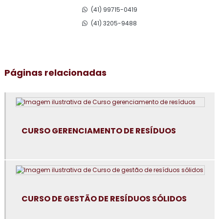
(41) 99715-0419
Consultoria em adequação para acreditação na iso 17025
(41) 3205-9488
Consultoria para adequação gmp
Consultoria em análise e diagnóstico de cultura
Páginas relacionadas
organizacional
Consultoria em atualização do manual de bpf
Consultoria em auditoria de fornecedores
CURSO GERENCIAMENTO DE RESÍDUOS
Consultoria em auditoria interna da norma FSSC 22000
Consultoria em avaliação de fornecedores
Consultoria em boas práticas de fabricação
CURSO DE GESTÃO DE RESÍDUOS SÓLIDOS
Consultoria em boas práticas em laboratórios