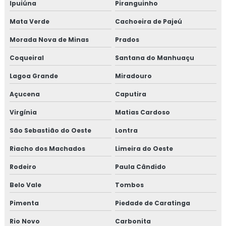
Ipuiúna
Piranguinho
Mata Verde
Cachoeira de Pajeú
Morada Nova de Minas
Prados
Coqueiral
Santana do Manhuaçu
Lagoa Grande
Miradouro
Açucena
Caputira
Virgínia
Matias Cardoso
São Sebastião do Oeste
Lontra
Riacho dos Machados
Limeira do Oeste
Rodeiro
Paula Cândido
Belo Vale
Tombos
Pimenta
Piedade de Caratinga
Rio Novo
Carbonita