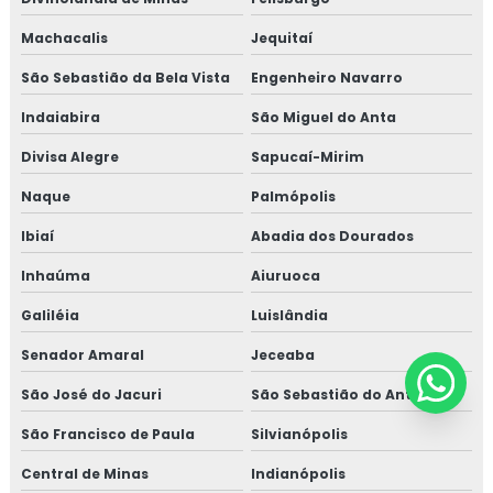
Machacalis
Jequitaí
São Sebastião da Bela Vista
Engenheiro Navarro
Indaiabira
São Miguel do Anta
Divisa Alegre
Sapucaí-Mirim
Naque
Palmópolis
Ibiaí
Abadia dos Dourados
Inhaúma
Aiuruoca
Galiléia
Luislândia
Senador Amaral
Jeceaba
São José do Jacuri
São Sebastião do Anta
São Francisco de Paula
Silvianópolis
Central de Minas
Indianópolis