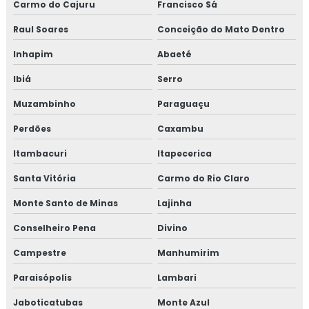
Carmo do Cajuru
Francisco Sá
Treinamento para elaboração do plano de HACCP APPCC
Raul Soares
Conceição do Mato Dentro
Inhapim
Abaeté
Treinamento em food fraud e food defense
Ibiá
Serro
Treinamento em formação de auditor interno
Muzambinho
Paraguaçu
Treinamento em formação de equipe esa
Perdões
Caxambu
Treinamento em fraud e food defense
Itambacuri
Itapecerica
Santa Vitória
Carmo do Rio Claro
Treinamento em FSSC 22000
Monte Santo de Minas
Lajinha
Treinamento em gerenciamento de crises recall e
rastreabilidade
Conselheiro Pena
Divino
Campestre
Manhumirim
Treinamento em gerenciamento de riscos corporativos
Paraisópolis
Lambari
Treinamento em gestão da manutenção
Jaboticatubas
Monte Azul