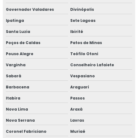
Consultoria em registro na anvisa
Governador Valadares
Divinópolis
Consultoria em registro de produtos na anvisa
Ipatinga
Sete Lagoas
Consultoria em resolução de não conformidades da
Santa Luzia
Ibirité
auditoria
Poços de Caldas
Patos de Minas
Consultoria em revisão norma FSSC 22000
Pouso Alegre
Teófilo Otoni
Varginha
Conselheiro Lafaiete
Consultoria em revisão plano HACCP
Sabará
Vespasiano
Consultoria em rotulagem de alimentos
Barbacena
Araguari
Consultoria em sensibilização programa 5s
Itabira
Passos
Consultoria para setor alimentício
Nova Lima
Araxá
Nova Serrana
Lavras
Consultoria para setor de alimentos
Coronel Fabriciano
Muriaé
Consultoria em sistema de gestão halal