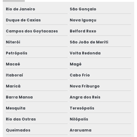
Rio de Janeiro
São Gonçalo
Consultoria em FSSC 22000
Duque de Caxias
Nova Iguaçu
Consultoria em gestão da manutenção
Campos dos Goytacazes
Belford Roxo
Consultoria em gestão de fornecedores
Niterói
São João de Meriti
Consultoria em global market
Petrópolis
Volta Redonda
Macaé
Magé
Consultoria em GMP+
Itaboraí
Cabo Frio
Consultoria em GMP+ 2020
Maricá
Nova Friburgo
Consultoria em HACCP
Barra Mansa
Angra dos Reis
Consultoria em HACCP de acordo com os requisitos do
Mesquita
Teresópolis
GMP
Rio das Ostras
Nilópolis
Consultoria em HACCP APPCC
Queimados
Araruama