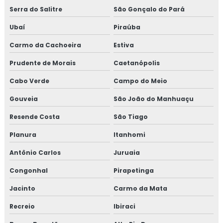
Serra do Salitre
São Gonçalo do Pará
Ubaí
Piraúba
Carmo da Cachoeira
Estiva
Prudente de Morais
Caetanópolis
Cabo Verde
Campo do Meio
Gouveia
São João do Manhuaçu
Resende Costa
São Tiago
Planura
Itanhomi
Antônio Carlos
Juruaia
Congonhal
Pirapetinga
Jacinto
Carmo da Mata
Recreio
Ibiraci