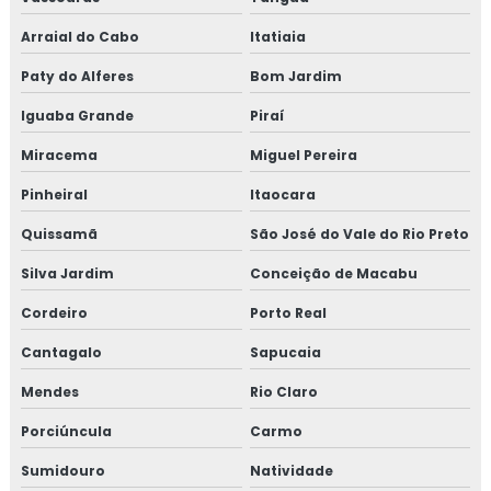
Arraial do Cabo
Itatiaia
Consultoria em legislação de alimentos
Paty do Alferes
Bom Jardim
Consultoria em manipulação de alimentos
Iguaba Grande
Piraí
Consultoria em manutenção sgq para recertificação
Miracema
Miguel Pereira
Consultoria em mapeamento de processos e gestão de
Pinheiral
Itaocara
riscos
Quissamã
São José do Vale do Rio Preto
Consultoria em microbiologia de alimentos com base em
Silva Jardim
Conceição de Macabu
salmonella
Cordeiro
Porto Real
Consultoria em migração da norma GMP+ 2020
Cantagalo
Sapucaia
Consultoria em migração para versão 6.0 da norma FSSC
Mendes
Rio Claro
22000
Porciúncula
Carmo
Consultoria em norma brc
Sumidouro
Natividade