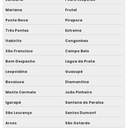
Curso de boas práticas de fabricação
Mariana
Frutal
Curso de bpf
Ponte Nova
Pirapora
Curso de bpf para indústria de alimentos
Três Pontas
Extrema
Itabirito
Congonhas
Curso fssc
São Francisco
Campo Belo
Curso fssc 22000 online
Bom Despacho
Lagoa da Prata
Curso gerenciamento de resíduos
Leopoldina
Guaxupé
Curso de gerenciamento de resíduos sólidos
Bocaiuva
Diamantina
Monte Carmelo
João Pinheiro
Curso de gestão de resíduos
Igarapé
Santana do Paraíso
Curso de gestão de resíduos sólidos
São Lourenço
Santos Dumont
Curso gmp para transportadoras
Arcos
São Gotardo