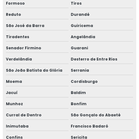
Formoso
Tiros
Reduto
Durandé
São José da Barra
Guiricema
Tiradentes
Angelândia
Senador Firmino
Guarani
Verdelândia
Desterro de Entre Rios
São João Batista do Glória
Serrania
Moema
Cordisburgo
Jacuí
Baldim
Munhoz
Bonfim
Curral de Dentro
São Gonçalo do Abaeté
Inimutaba
Francisco Badaró
Confins
Sericita