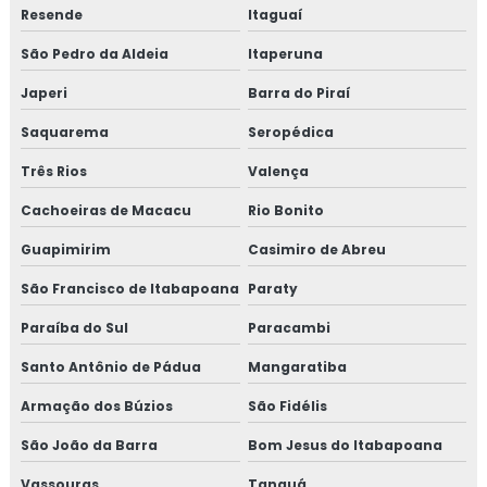
Resende
Itaguaí
Consultoria em HACCP APPCC com foco no BRCGS
São Pedro da Aldeia
Itaperuna
Consultoria em HACCP codex alimentarius
Japeri
Barra do Piraí
Consultoria em homologação de fornecedor
Saquarema
Seropédica
Consultoria em homologação de fornecedores e
Três Rios
Valença
transportadoras
Cachoeiras de Macacu
Rio Bonito
Consultoria em ifs food
Guapimirim
Casimiro de Abreu
Consultoria em implantação de programa 5s
São Francisco de Itabapoana
Paraty
Paraíba do Sul
Paracambi
Consultoria em implementação gfsi
Santo Antônio de Pádua
Mangaratiba
Consultoria em iso 14001
Armação dos Búzios
São Fidélis
Consultoria em iso 17025
São João da Barra
Bom Jesus do Itabapoana
Consultoria em iso 9001
Vassouras
Tanguá