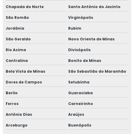
Chapada do Norte
Santo Antônio do Jacinto
São Romão
Virginópolis
Jordânia
Rubim
São Geraldo
Novo Oriente de Minas
Rio Acima
Divisópolis
Centralina
Bonito de Minas
Bela Vista de Minas
São Sebastião do Maranhão
Dores de Campos
Setubinha
Berilo
Guaraciaba
Ferros
Carneirinho
Antônio Dias
Araújos
Arceburgo
Buenópolis