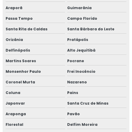
Araporã
Guimarânia
Passa Tempo
Campo Florido
Santa Rita de Caldas
Santa Bárbara do Leste
Orizânia
Pratápolis
Delfinópolis
Alto Jequitibá
Martins Soares
Pocrane
Monsenhor Paulo
Frei Inocêncio
Coronel Murta
Nazareno
Coluna
Pains
Japonvar
Santa Cruz de Minas
Araponga
Pavão
Florestal
Delfim Moreira