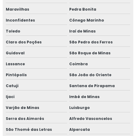
Maravilhas
Pedra Bonita
Inconfidentes
Cônego Marinho
Toledo
Iraí de Minas
Claro dos Poções
São Pedro dos Ferros
Guidoval
São Roque de Minas
Lassance
Coimbra
Pintópolis
São João do Oriente
Catuji
Santana de Pirapama
Ijaci
Imbé de Minas
Varjão de Minas
Luisburgo
Serra dos Aimorés
Alfredo Vasconcelos
São Thomé das Letras
Alpercata