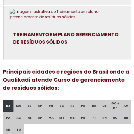
Consultoria para certificação GMP+2020
Consultoria em controle de alergênicos
Consultoria em cultura da segurança de alimentos e
TREINAMENTO EM PLANO GERENCIAMENTO
qualidade
DE RESÍDUOS SÓLIDOS
Consultoria em dashboard aplicado à indústria
Consultoria em diagnóstico esg
Principais cidades e regiões do Brasil onde a
Consultoria para elaboração do plano de HACCP APPCC
Qualikadi atende Curso de gerenciamento
de resíduos sólidos:
Consultoria para empresa alimentícia
GO e
Consultoria em food fraud e food defense
RJ
MG
ES
SP
PR
SC
RS
PE
BA
CE
AM
DF
Consultoria em formação de auditor interno
PA
AC
AL
AP
MA
MT
MS
PB
PI
RN
RO
RR
SE
TO
Consultoria em formação de equipe esa