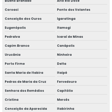
Bueno Brandão
Alto Rio Doce
Coroaci
Ponto dos Volantes
Conceição dos Ouros
Igaratinga
Eugenópolis
Itamogi
Pedralva
Icaraí de Minas
Capim Branco
Canápolis
Urucânia
Ninheira
Porto Firme
Delta
Santa Maria de Itabira
Itaipé
Pedras de Maria da Cruz
Fervedouro
Senhora dos Remédios
Capitólio
Cristina
Mercês
Conceição da Aparecida
Itabirinha