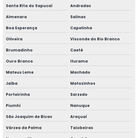
Curso iso 17025 online
Santa Rita do Sapucaí
Andradas
Almenara
Salinas
Curso de rotulagem nutricional
Boa Esperança
Capelinha
Curso de rotulagem nutricional online
Oliveira
Visconde do Rio Branco
Empresa de consultoria para empresa alimentícia
Brumadinho
Caeté
Empresa de consultoria gmp
Ouro Branco
Iturama
Mateus Leme
Machado
Empresa de consultoria para setor alimentício
Jaíba
Matozinhos
Empresa de consultoria para setor de alimentos
Porteirinha
Sarzedo
Empresa de curso gmp
Piumhi
Nanuque
Empresa de treinamento para empresa alimentícia
São Joaquim de Bicas
Araçuaí
Várzea da Palma
Taiobeiras
Empresa de treinamento para setor alimentício