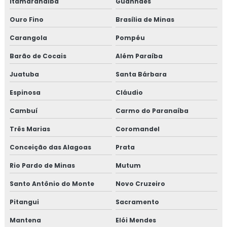
Itamarandiba
Guanhães
Empresa de treinamento para setor de alimentos
Ouro Fino
Brasília de Minas
Gmp para transporte de cargas
Carangola
Pompéu
Treinamento em adequação para acreditação na iso
Barão de Cocais
Além Paraíba
17025
Juatuba
Santa Bárbara
Treinamento em análise crítica de laudos de calibração
Espinosa
Cláudio
Treinamento em análise e diagnóstico de cultura
Cambuí
Carmo do Paranaíba
organizacional
Três Marias
Coromandel
Treinamento em análise sensorial
Conceição das Alagoas
Prata
Rio Pardo de Minas
Mutum
Treinamento em atualização do manual de bpf
Santo Antônio do Monte
Novo Cruzeiro
Treinamento em auditoria de fornecedores
Pitangui
Sacramento
Treinamento em auditoria interna
Mantena
Elói Mendes