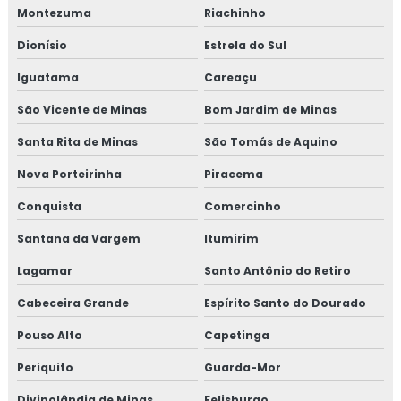
Montezuma
Riachinho
Dionísio
Estrela do Sul
Iguatama
Careaçu
São Vicente de Minas
Bom Jardim de Minas
Santa Rita de Minas
São Tomás de Aquino
Nova Porteirinha
Piracema
Conquista
Comercinho
Santana da Vargem
Itumirim
Lagamar
Santo Antônio do Retiro
Cabeceira Grande
Espírito Santo do Dourado
Pouso Alto
Capetinga
Periquito
Guarda-Mor
Divinolândia de Minas
Felisburgo