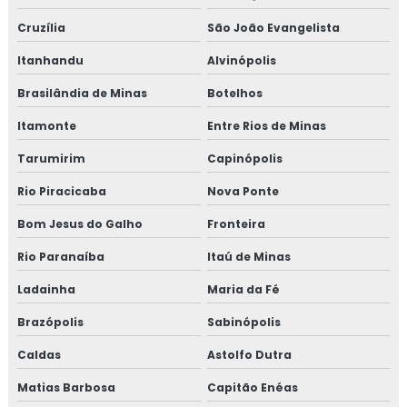
Cruzília
São João Evangelista
Treinamento em manipulação de alimentos
Itanhandu
Alvinópolis
Treinamento em mapeamento de processos e gestão de
Brasilândia de Minas
Botelhos
riscos
Itamonte
Entre Rios de Minas
Treinamento em microbiologia de alimento
Tarumirim
Capinópolis
Treinamento em microbiologia de alimentos com base
Rio Piracicaba
Nova Ponte
em salmonella
Bom Jesus do Galho
Fronteira
Treinamento em migração da norma GMP+ 2020
Rio Paranaíba
Itaú de Minas
Treinamento em migração para versão 6.0 da norma
Ladainha
Maria da Fé
FSSC 22000
Brazópolis
Sabinópolis
Treinamento em norma brc
Caldas
Astolfo Dutra
Treinamento em norma FSSC 22000
Matias Barbosa
Capitão Enéas