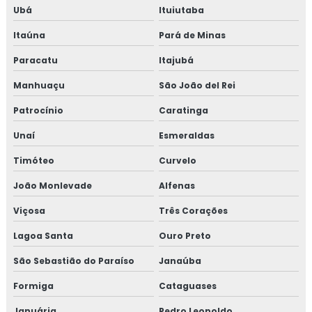
Ubá
Ituiutaba
Consultoria em transporte de feed materials
Itaúna
Pará de Minas
Consultoria em tratamento de não conformidades
Paracatu
Itajubá
Manhuaçu
São João del Rei
Consultoria em tratamento de não conformidades e
causas raiz
Patrocínio
Caratinga
Curso de 5s para empresas
Unaí
Esmeraldas
Timóteo
Curvelo
Curso auditor interno fssc 22000
João Monlevade
Alfenas
Curso de auditor interno iso
Viçosa
Três Corações
Curso auditor interno iso 14001
Lagoa Santa
Ouro Preto
Curso de auditor interno iso 9001
São Sebastião do Paraíso
Janaúba
Formiga
Cataguases
Curso de auditor iso 9001
Januária
Pedro Leopoldo