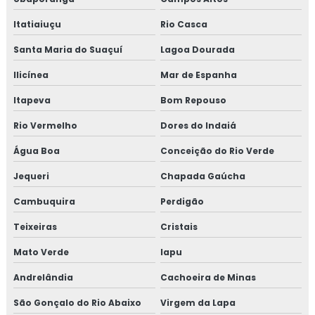
Itatiaiuçu
Rio Casca
Treinamento em revisão plano HACCP
Santa Maria do Suaçuí
Lagoa Dourada
Treinamento em rotinas administrativas de assuntos
regulatórios
Ilicínea
Mar de Espanha
Itapeva
Bom Repouso
Treinamento em rotulagem de alimentos
Rio Vermelho
Dores do Indaiá
Treinamento em sensibilização de bpf
Água Boa
Conceição do Rio Verde
Treinamento em sensibilização programa 5s
Jequeri
Chapada Gaúcha
Treinamento em sistema de gestão halal
Cambuquira
Perdigão
Teixeiras
Cristais
Treinamento em transporte de feed materials
Mato Verde
Iapu
Treinamento em tratamento de não conformidades
Andrelândia
Cachoeira de Minas
Treinamento em tratamento de não conformidades e
São Gonçalo do Rio Abaixo
Virgem da Lapa
causas raiz