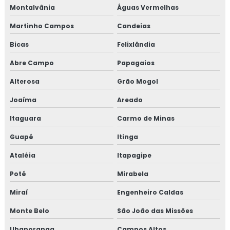
Montalvânia
Águas Vermelhas
Treinamento em plano gerenciamento de resíduos
sólidos
Martinho Campos
Candeias
Treinamento em política da qualidade
Bicas
Felixlândia
Abre Campo
Papagaios
Treinamento em processos e elaboração de relatório de
auditoria
Alterosa
Grão Mogol
Treinamento em programa 5s
Joaíma
Areado
Itaguara
Carmo de Minas
Treinamento em rastreabilidade e recall
Guapé
Itinga
Treinamento em reciclagem auditores internos iso9001
Ataléia
Itapagipe
Treinamento em reciclagem equipe HACCP
Poté
Mirabela
Treinamento em reciclagem sobre segurança dos
Miraí
Engenheiro Caldas
alimentos
Monte Belo
São João das Missões
Treinamento em revisão norma FSSC 22000
Ubaporanga
Campos Altos