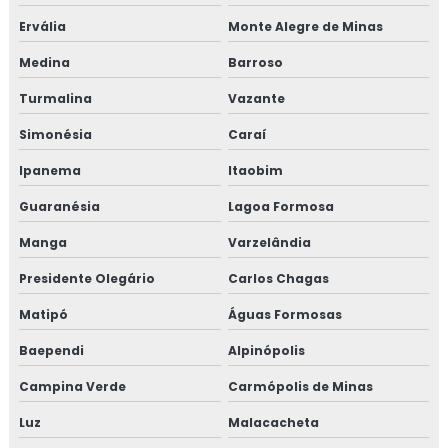
Treinamento em gestão de fornecedores
Ervália
Monte Alegre de Minas
Treinamento em gestão de fornecedores alergênicos
Medina
Barroso
Turmalina
Vazante
Treinamento em global market
Simonésia
Caraí
Treinamento em GMP+
Ipanema
Itaobim
Treinamento em GMP+ 2020
Guaranésia
Lagoa Formosa
Treinamento gmp com certificado
Manga
Varzelândia
Presidente Olegário
Carlos Chagas
Treinamento em HACCP
Matipó
Águas Formosas
Treinamento em HACCP de acordo com os requisitos do
Baependi
Alpinópolis
GMP
Campina Verde
Carmópolis de Minas
Treinamento em HACCP APPCC
Luz
Malacacheta
Treinamento em HACCP APPCC com foco no BRCGS