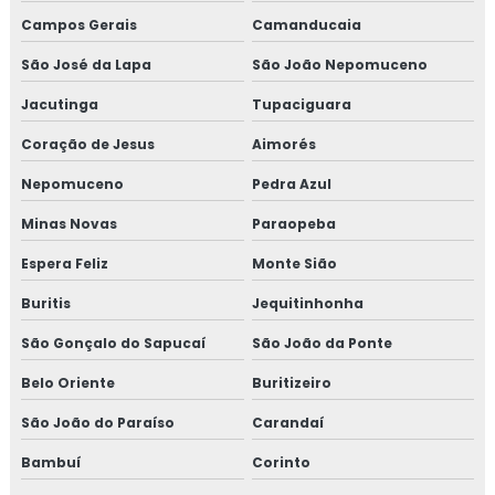
Treinamento em auditoria interna da norma FSSC 22000
Campos Gerais
Camanducaia
São José da Lapa
São João Nepomuceno
Treinamento em avaliação de fornecedores
Jacutinga
Tupaciguara
Treinamento em boas práticas de fabricação
Coração de Jesus
Aimorés
Treinamento em boas práticas em laboratórios
Nepomuceno
Pedra Azul
Treinamento em certificação GMP+2020
Minas Novas
Paraopeba
Espera Feliz
Monte Sião
Treinamento em controle de alergênicos
Buritis
Jequitinhonha
Treinamento em controle de pragas
São Gonçalo do Sapucaí
São João da Ponte
Treinamento para coordenadores de equipes de melhoria
Belo Oriente
Buritizeiro
Treinamento em cultura da segurança de alimentos e
São João do Paraíso
Carandaí
qualidade
Bambuí
Corinto
Treinamento em dashboard aplicado à indústria