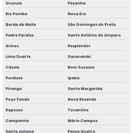
Urucuia
Peçanha
Treinamento em HACCP codex alimentarius
Rio Pomba
Nova Era
Borda da Mata
São Domingos do Prata
Treinamento em homologação de fornecedor
Padre Paraíso
Santo Antônio do Amparo
Treinamento em ifs food
Arinos
Resplendor
Treinamento em implantação de programa 5s
Lima Duarte
Itacarambi
Treinamento em implementação gfsi
Cássia
Bom Sucesso
Perdizes
Ipaba
Treinamento em indicadores de desempenho
Piranga
Santa Margarida
Treinamento em iso 14001
Poço Fundo
Nova Resende
Treinamento em iso 17025
Raposos
Tocantins
Treinamento em iso 9001
Campanha
Mário Campos
Santa Juliana
Passa Quatro
Treinamento em legislação de alimentos